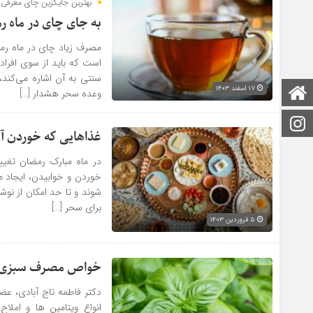
بهترین جایگزین چای معرفی
به جای چای در ماه 
مصرف زیاد چای در ماه رم
است که باید از سوی افرا
سنتی به آن اشاره می‌کند،
۱۷ اسفند ۱۴۰۳
صفحه اصلی
وعده سحر هشدار […]
اینستاگرام
غذاهایی که خوردن آن
در ماه مبارک رمضان تغیی
خوردن و خوابیدن، ایجاد م
برای سحر […]
۵ فروردین ۱۴۰۳
خواص مصرف سبزی ری
دکتر فاطمه تاج آبادی، عض
انواع ویتامین ها و امل