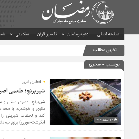
صفحه اصلی
ادعیه رمضان
تفسیر قرآن
سلامتی
شب 
آخرین مطالب
برچسب » سحری
افطاری امروز
شیربرنج؛ طعمی اصیل
شیربرنج، دسری سنتی و مح
مقوی و خوشمزه، با طعم دلن
۲۲ اسفند ۱۴۰۳
آبگوشت‌خوری) برنج نیم‌دانه