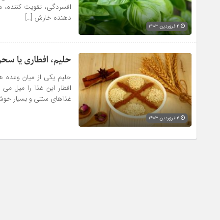
افسردگی، تقویت کننده، م
دهنده خارش […]
۴ فروردین ۱۴۰۳
مصطفی قنبری
لمین الله اکبر
عالی عالی عالی
... ادامه
دگی واقعی شایسته
حلیم، افطاری یا سحر
حلیم یکی از میان وعده 
افطار این غذا را میل می ک
غذاهای سنتی و بسیار خوشمز
۲ فروردین ۱۴۰۳