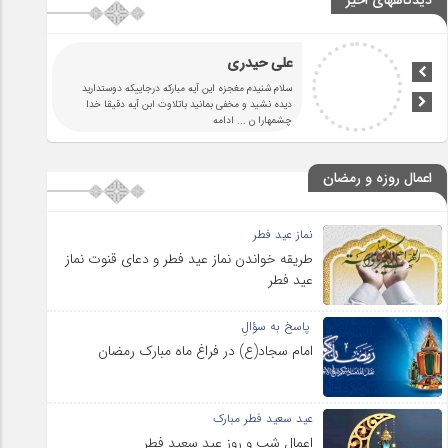
دیدگاههای اخیر
سرنوشت
اللَّٰهُمَّ صَلِّ عَلَىٰ مُحَمَّدٍ وَآلِ مُحَمَّدٍ
... ادامه
اعمال روزه و رمضان
نماز عید فطر
طریقه خواندن نماز عید فطر و دعای قنوت نماز
عید فطر
پاسخ به سؤالِ
امام سجاد(ع) در فراغ ماه مبارک رمضان
عید سعید فطر مبارک
اعمال شب و روز عید سعید فطر