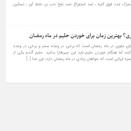
حرک غدد فوق کلیه ، ضد استفراغ ،ضد نفخ ،تب بر، خلط آور ، تسکین
امیر
سلام این آیه واقعاً معجزه می کند من بارها شاهد آن بوده
ام با ایمان کامل و توکل بر خداوند متعال انشاالله همه
ی؟ بهترین زمان برای خوردن حلیم در ماه رمضان
مش
... ادامه
های مقوی در ماه رمضان است که برخی در وعده سحر و برخی در وعده
نند اما هنگام خوردن حلیم باید این چیزهارا بدانید. حلیم گندم یکی از
ه ایرانی است که خواهان زیادی در ماه رمضان دارد، این غذا […]