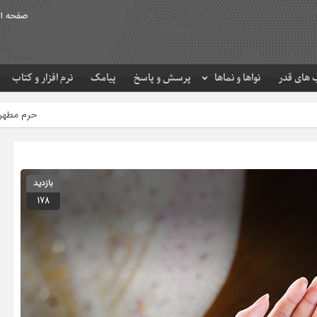
صفحه ا
های قدر
نواها و نماها
پرسش و پاسخ
پیامک
نرم افزار و کتاب
حرم مطهر امام رضا (ع) در لحظه تحو
بازدید
178