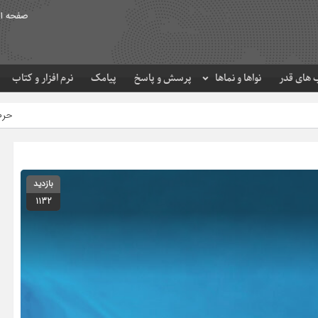
صفحه ا
های قدر
نواها و نماها
پرسش و پاسخ
پیامک
نرم افزار و کتاب
حرم مطهر امام رضا (ع) در ل
بازدید
1132