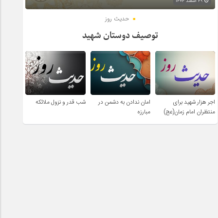
۲۹ اسفند ۱۴۰۴
حدیث روز
توصیف دوستان شهید
اجر هزار شهید برای
امان ندادن به دشمن در
شب قدر و نزول ملائکه
منتظران امام زمان(عج)
مبارزه