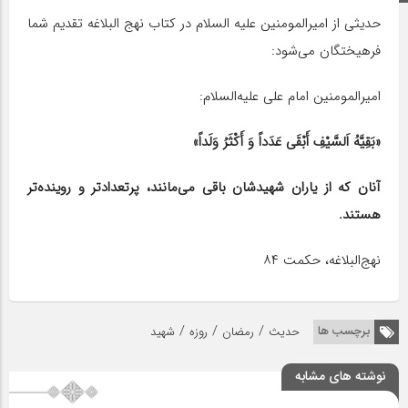
حدیثی از امیرالمومنین علیه السلام در کتاب نهج البلاغه تقدیم شما
فرهیختگان می‌شود:
امیرالمومنین امام علی علیه‌السلام:
«بَقِیَّهُ اَلسَّیْفِ أَبْقَی عَدَداً وَ أَکْثَرُ وَلَداً»
آنان که از یاران شهیدشان باقی می‌مانند، پرتعدادتر و روینده‌تر
هستند.
نهج‌البلاغه، حکمت ۸۴
/
/
/
برچسب ها
حدیث
رمضان
روزه
شهید
نوشته های مشابه