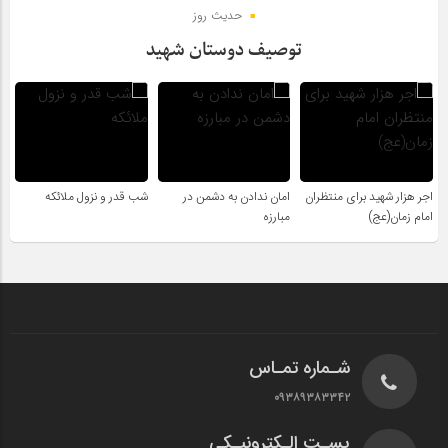
حدیث روز
توصیف دوستان شهید
اجر هزار شهید برای منتظران
امان ندادن به دشمن در
شب قدر و نزول ملائکه
امام زمان(عج)
مبارزه
شـماره تمـاس
۰۹۳۸۹۳۸۳۳۴۲
پسـت الـکترونیـکی