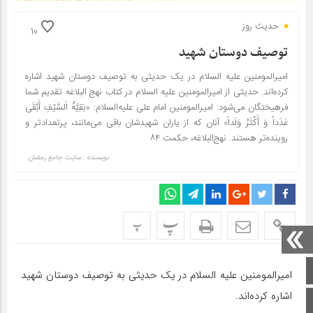
حدیث روز
10
توصیف دوستان شهید
امیرالمومنین علیه السلام در یک حدیثی به توصیف دوستان شهید اشاره
کرده‌اند. حدیثی از امیرالمومنین علیه السلام در کتاب نهج البلاغه تقدیم شما
فرهیختگان می‌شود: امیرالمومنین امام علی علیه‌السلام: «بَقِیَّهُ اَلسَّیْفِ أَبْقَی
عَدَداً وَ أَکْثَرُ وَلَداً» آنان که از یاران شهیدشان باقی می‌مانند، پرتعدادتر و
روینده‌تر هستند. نهج‌البلاغه، حکمت ۸۴
نویسنده : سایت جامع رمضان
پ
پ
صفحه اصلی
امیرالمومنین علیه السلام در یک حدیثی به توصیف دوستان شهید
اشاره کرده‌اند.
اینستاگرام