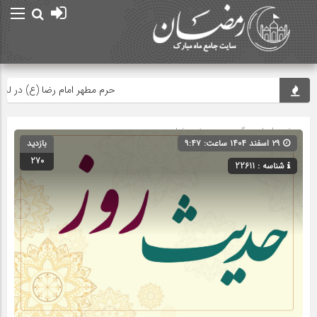
حرم مطهر امام رضا (ع) در لحظه تح
صفحه اصلی
» گروه »
حدیث رمضان
۲۹ اسفند ۱۴۰۴ ساعت: ۹:۴۷
بازدید
270
شناسه : 22611