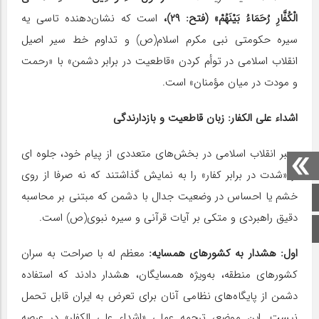
الْکُفَّارِ رُحَمَاءُ بَیْنَهُمْ» (فتح: ۲۹)،
است که نشان‌دهنده تاسی یه
سیره حکومتی نبی مکرم اسلام(ص) و تداوم خط سیر اصیل
انقلاب اسلامی در توأم کردن «قاطعیت در برابر دشمن» با «رحمت
و مودت در میان مؤمنان» است.
اشداء علی الکفار: زبان قاطعیت و بازدارندگی
رهبر انقلاب اسلامی در بخش‌های متعددی از پیام خود، جلوه ای
از «شدت در برابر کفار» را به نمایش گذاشتند که نه صرفا از روی
خشم یا احساس در وضعیت جدال با دشمن که مبتنی بر محاسبه
صفحه اصلی
دقیق راهبردی و متکی بر آیات قرآنی و سیره نبوی(ص) است.
اینستاگرام
اول: هشدار به کشورهای همسایه:
معظم له با صراحت به سران
کشورهای منطقه، به‌ویژه همسایگان، هشدار دادند که استفاده
دشمن از پایگاه‌های نظامی آنان برای تعرض به ایران قابل تحمل
نیست. این موضع، ترجمه عملی «اشداء علی الکفار» در عرصه