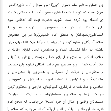
این همان منطق امام خمینی کبیر(قدس سره) و امام شهید(قدس
سره) است که توسط خلف ایشان حضرت آیت الله مجتبی خامنه
ای امتداد پیدا کرده است، شهید حضرت آیت الله العظمی سید
علی خامنه ای در این خصوص در نهیب به وعاظ
السلاطین(لعنهم‌اللَّه) به منطق امام خمینی(ره) در این خصوص
اسلام آمریکایی اشاره کرده و در پیام به حجّاج بیت‌الله‌الحرام، بیان
داشته اند: «آیا تضعیف اسلام و مسلمین، ایجاد تفرقه، مقابله با
انقلاب اسلامی و تبرّی از اولیای خدا و تهمت و بهتان به آنها و
افکار آیات خدا – ولو سیاسی هم باشد اشکالی ندارد؛ ولی حمایت
از مظلومان و برائت از مشرکان و همنوایی با محرومان و
ستمدیدگان و اعتراض به تسلط امریکا و اسرائیل بر کشورهای
اسلامی و مخالفت با غارتگری کمپانیهای خارجی و محکوم کردن
خیانت رؤسا و سلاطین مسلمانْ‌نام و حمایت از مبارزات
مسلمانان واقعی و امثال آن جرم است؟! این‌جاست که سخن امام
فقید ما، آن داعی الی‌اللَّه و فانی فی‌اللَّه آشکار می‌شود که اسلام را