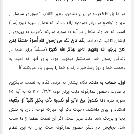
در مقابل قاطعیت در برابر دشمن، رهبر انقلاب تصویری سرشار از
مهر و تواضع در برابر «مردم» ارائه دادند که همان سیره نبوی(س)
است که خداوند متعال در آیه ۲۱ سوره مبارکه الأحزاب به پیروی از
ایشان تاکید کرده اند:
[لَقَد کانَ لَکُم فی رَسولِ اللَّهِ أُسوَهٌ حَسَنَهٌ لِمَن
کانَ یَرجُو اللَّهَ وَالیَومَ الآخِرَ وَذَکَرَ اللَّهَ کَثیرًا
(مسلّماً برای شما در
زندگی رسول خدا سرمشق نیکویی بود، برای آنها که امید به
رحمت خدا و روز رستاخیز دارند و خدا را بسیار یاد می‌کنند.)]
اول: خطاب به ملت:
نگاه ایشان به مردم، نگاه به نعمت جایگزین
با عبارت «حضور عمارگونه ملت ایران بود»۲۱/۱۲/ ۱۴۰۴ که به آیه ۱۰۶
سوره بقره
«مَا نَنسَخْ مِنْ ءَآیَهٍ أَوْ نُنسِهَا نَأتِ بِخَیْرٍ مِّنْهَآ اَوْ مِثْلِها»
استناد و بیان داشتند: «جهت ذکر آیه مبارکه توجه دادن به نقش
بجا و پررنگ شما ملت عزیز است. اگر آن نعمت عظما از ما سلب
شد، بجایش بار دیگر حضور عمارگونه ملت ایران به این نظام