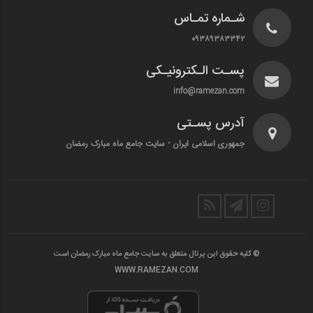
شـماره تمـاس
۰۹۳۸۹۳۸۳۳۴۲
پسـت الـکترونیـکی
info@ramezan.com
آدرس پسـتی
جمهوری اسلامی ایران - سایت جامع ماه مبارک رمضان
© کلیه حقوق این پرتال متعلق به سایت جامع ماه مبارک رمضان است
WWW.RAMEZAN.COM