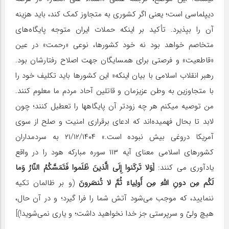
دیپلماسی است؛ یعنی اگر کشوری به متجاوز کمک کند، باید هزینه
آن را بپذیرد. تأکید بر اینکه حملات ایران متوجه پایگاه‌های
متخاصم خواهد بود نه خود کشورها، نوعی «رحمت» در عین
«قاطعیت» و فرصتی برای همسایگان جهت اصلاح رفتارشان بود.
رهبر انقلاب اسلامی با بیان اینکه« این کشورها باید تکلیف خود را
با متجاوزین به وطن عزیزمان و قاتلین آحاد مردم ما معلوم کنند.
من توصیه میکنم هر چه زودتر آن پایگاهها را تعطیل کنند؛ چون
لابد تا بحال فهمیده‌اند که ادعای برقراری امنیت و صلح از سوی
آمریکا دروغی بیش نبوده است.» ۲۱/۱۲/۱۴۰۴ به سردمداران
کشورهای اسلامی معنای آیه ۱۱۳ سوره مبارکه هود را در واقع
یادآوری می کنند:
[وَلا تَرکَنوا إِلَی الَّذینَ ظَلَموا فَتَمَسَّکُمُ النّارُ وَما
لَکُم مِن دونِ اللَّهِ مِن أَولِیاءَ ثُمَّ لا تُنصَرونَ
(و بر ظالمان تکیه
ننمایید، که موجب می‌شود آتش شما را فرا گیرد؛ و در آن حال،
هیچ ولیّ و سرپرستی جز خدا نخواهید داشت؛ و یاری نمی‌شوید!)]