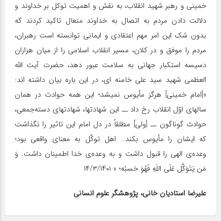
خمینی و رهبر شهید انقلاب، به نقش و اهمیت توکل بر خداوند و
دلالت دادن مردم به اتصال به خداوند متعال تاکید کردند که
بدون شک این امر مهم اعتقادی و ایمانی توانسته است رهبران،
مردم را موفق و در کلان، مسیر انقلاب اسلامی را از میان هزاران
دسیسه استکبار جهانی به سلامت عبور دهد، حضرت آیت الله
العظمی شهید سید علی خامنه ای، در این باره بیان داشته اند:
«[امام خمینی] هرگز مأیوس نمیشد؛ این همه حوادث در همان
سالهای اوّل انقلاب رخ داد ــ این شهادتها، شهادتهای دسته‌جمعی،
حوادث گوناگون ــ [ولی] مطلقاً در دل امام این تاثیر را نگذاشت
که ایشان را مأیوس بکند… اهل توکّل به معنای واقعی بود؛
وعده‌ی الهی را قبول داشت و به وعده‌ی خدا اطمینان داشت. وَ
مَن یَتَوَکَّل عَلَی اللَهِ فَهُوَ حَسبُه؛ » ۱۴/۳/۱۴۰۱
علیرضا استادیان خانی، پژوهشگر علوم انسانی