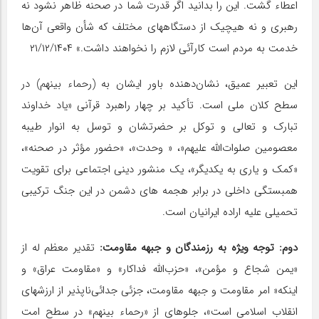
اعطاء گشت. این را بدانید اگر قدرت شما در صحنه ظاهر نشود نه
رهبری و نه هیچیک از دستگاههای مختلف که شأن واقعی آن‌ها
خدمت به مردم است کارآئی لازم را نخواهند داشت.» ۲۱/۱۲/۱۴۰۴
این تعبیر عمیق، نشان‌دهنده باور ایشان به (رحماء بینهم) در
سطح کلان ملی است. تأکید بر چهار راهبرد قرآنی «یاد خداوند
تبارک و تعالی و توکل بر حضرتشان و توسل به انوار طیبه
معصومین صلوات‌الله ‌علیهم‌«، « وحدت»، «حضور مؤثر در صحنه»،
«کمک و یاری به یکدیگر»، یک منشور دینی اجتماعی برای تقویت
همبستگی داخلی در برابر هجمه های دشمن در این جنگ ترکیبی
تحمیلی علیه اراده ایرانیان است.
دوم: توجه ویژه به رزمندگان و جبهه مقاومت:
تقدیر معظم له از
«یمن شجاع و مؤمن»، «حزب‌الله فداکار» و «مقاومت عراق» و
اینکه« امر مقاومت و جبهه مقاومت، جزئی جدائی‌ناپذیر از ارزشهای
انقلاب اسلامی است»، جلوهای از «رحماء بینهم» در سطح امت