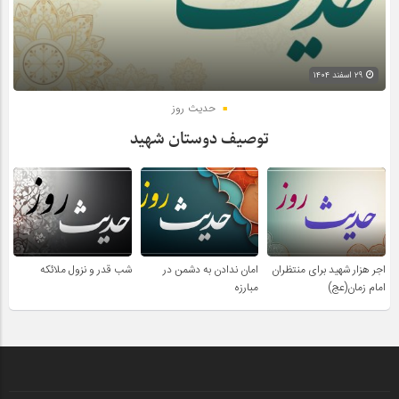
۲۹ اسفند ۱۴۰۴
حدیث روز
توصیف دوستان شهید
اجر هزار شهید برای منتظران
امان ندادن به دشمن در
شب قدر و نزول ملائکه
امام زمان(عج)
مبارزه