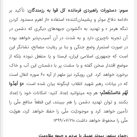
سوم: دستورات راهبردی فرمانده کل قوا به رزمندگان:
تأکید بر
«ادامه دفاع موثر و پشیمان‌کننده» استفاده «از اهرم مسدود کردن
تنگه هرمز » و تهدید به «گشودن جبهه‌های دیگری که دشمن در
آن تجربه ناچیزی دارد و به شدت در آن آسیب‌پذیر خواهد بود»
در صورت استمرار وضع جنگی و بنا بر رعایت مصالح، نشانگر این
است که جمهوری اسلامی ایران، ایستا و یا منفعل نبوده بلکه از
موضع اقتدار سخن گفته و با مشت پر با دشمنان این آب و خاک
برخورد خواهد کرد. این رویکرد نیز ملهم از آیه ۶۰ سوره انفال است
که در بیانات رهبر شهید انقلاب اینگونه بیان شده است:
«وَ اَعِدّوا
لَهُم مَااستَطَعتُم؛
هر چه میتوانید اِعداد کنید- امکانات خود را اِعداد
بکنند و توان تهدید دشمن را هم ببینند، این قطعاً منافع ملّی را
تأمین خواهد کرد و موجودیّت ملّی را حفظ خواهد کرد، هویّت
ملّی را محفوظ خواهد داشت.»۱۳۹۹/۰۷/۲۱
رحماء بینهم: پیوند عمیق با مردم و جبهه مقاومت