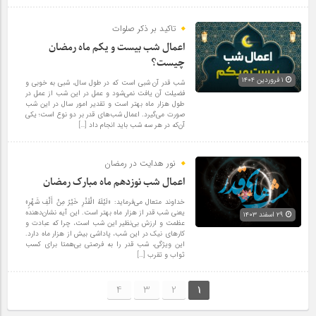
تاکید بر ذکر صلوات
اعمال شب بیست و یکم ماه رمضان
چیست؟
۱ فروردین ۱۴۰۴
شب قدر آن شبی است که در طول سال، شبی به خوبی و
فضیلت آن یافت نمی‌شود و عمل در این شب از عمل در
طول هزار ماه بهتر است و تقدیر امور سال در این شب
صورت می‌گیرد. اعمال شب‌های قدر بر دو نوع است؛ یکی
آن‌که در هر سه شب باید انجام داد […]
نور هدایت در رمضان
اعمال شب نوزدهم ماه مبارک رمضان
خداوند متعال می‌فرماید: «لَیْلَهُ الْقَدْرِ خَیْرٌ مِنْ أَلْفِ شَهْرٍ»
یعنی شب قدر از هزار ماه بهتر است. این آیه نشان‌دهنده
۲۹ اسفند ۱۴۰۳
عظمت و ارزش بی‌نظیر این شب است، چرا که عبادت و
کارهای نیک در این شب، پاداشی بیش از هزار ماه دارد.
این ویژگی، شب قدر را به فرصتی بی‌همتا برای کسب
ثواب و تقرب […]
4
3
2
1