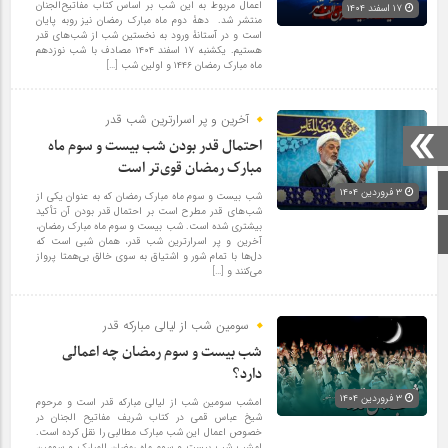
اعمال مربوط به این شب بر اساس کتاب مفاتیح‌الجنان
۱۷ اسفند ۱۴۰۴
منتشر شد. دهۀ دوم ماه مبارک رمضان نیز روبه پایان
است و در آستانۀ ورود به نخستین شب از شب‌های قدر
هستیم. یکشنبه ۱۷ اسفند ۱۴۰۴ مصادف با شب نوزدهم
ماه مبارک رمضان ۱۴۴۶ و اولین شب […]
آخرین و پر اسرارترین شب قدر
احتمال قدر بودن شب بیست و سوم ماه
مبارک رمضان قوی‌تر است
صفحه اصلی
۳ فروردین ۱۴۰۴
شب بیست و سوم ماه مبارک رمضان که به عنوان یکی از
شب‌های قدر مطرح است بر احتمال قدر بودن آن تأکید
بیشتری شده است. شب بیست و سوم ماه مبارک رمضان،
اینستاگرام
آخرین و پر اسرارترین شب قدر، همان شبی است که
دل‌ها با تمام شور و اشتیاق به سوی خالق بی‌همتا پرواز
می‌کنند و […]
سومین شب از لیالی مبارکه قدر
شب بیست و سوم رمضان چه اعمالی
دارد؟
۳ فروردین ۱۴۰۴
امشب سومین شب از لیالی مبارکه قدر است و مرحوم
شیخ عباس قمی در کتاب شریف مفاتیح الجنان در
خصوص اعمال این شب مبارک مطالبی را نقل کرده است.
امشب شب بیست و سوم ماه رمضان المبارک و سومین