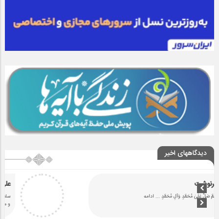
دیدگاههای اخیر
سرنوشت
اللَّٰهُمَّ صَلِّ عَلَىٰ مُحَمَّدٍ وَآلِ مُحَمَّدٍ
... ادامه