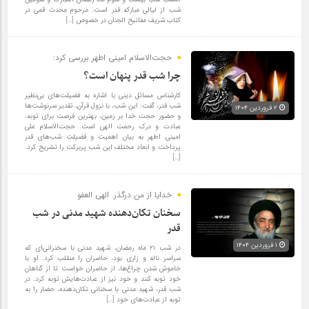
شب از لیالی مبارکه قدر است. مرحوم محدث قمی در
کتاب شریف مفاتیح الجنان در خصوص […]
حجت‌الاسلام امینی اطهر بررسی کرد:
چرا شب قدر پنهان است؟
کارشناس مسائل دینی با اشاره به فضیلت‌های بی‌نظیر
شب قدر، گفت: این شب، با نزول قرآن، تقدیر سرنوشت‌ها
۲ فروردین ۱۴۰۴
و حضور حجت خدا بر زمین، بهترین فرصت برای توبه،
عبادت و درک رحمت الهی است. حجت‌الاسلام علی
امینی اطهر به بیان اهمیت و فضیلت شب‌های قدر
پرداخت و ابعاد مختلف این شب پربرکت را تشریح کرد.
[…]
خدایا از من درگذر. الهی العفو
سخنان تکان‌دهنده شهید مدنی در شب
قدر
۱ فروردین ۱۴۰۴
در شب ۲۱ ماه رمضان، شهید مدنی با سخنرانی‌ای که
سراسر ناله و زاری بود، حاضران را منقلب کرد. او با
خاموش شدن چراغ‌ها، از حاضران خواست تا از گناهان
خود توبه کنند و خود نیز از عبادت‌هایش توبه کرد. در
شب قدر، شهید مدنی با سخنانی تکان‌دهنده، حضار را به
توبه از عبادت‌های خود […]