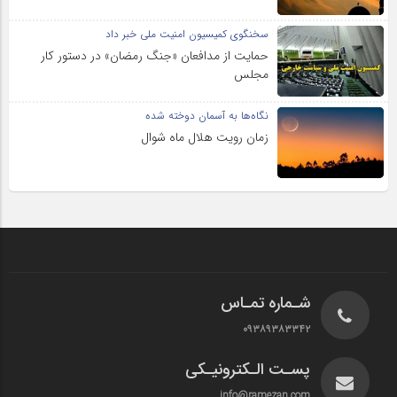
سخنگوی کمیسیون امنیت ملی خبر داد
حمایت از مدافعان «جنگ رمضان» در دستور کار
مجلس
نگاه‌ها به آسمان دوخته شده
زمان رویت هلال ماه شوال
شـماره تمـاس
۰۹۳۸۹۳۸۳۳۴۲
پسـت الـکترونیـکی
info@ramezan.com