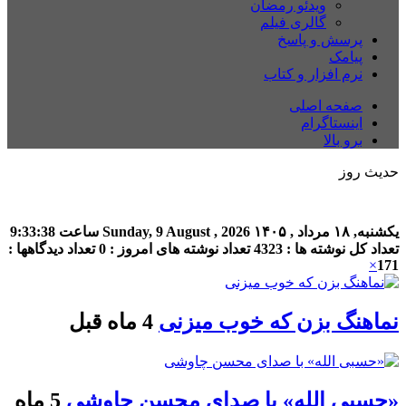
ویدئو رمضان
گالری فیلم
پرسش و پاسخ
پیامک
نرم افزار و کتاب
صفحه اصلی
اینستاگرام
برو بالا
حدیث روز
یکشنبه, ۱۸ مرداد , ۱۴۰۵
Sunday, 9 August , 2026
ساعت
9:33:38
تعداد کل نوشته ها : 4323
تعداد نوشته های امروز : 0
تعداد دیدگاهها :
×
171
نماهنگ بزن که خوب میزنی
4 ماه قبل
«حسبی الله» با صدای محسن چاوشی
5 ماه