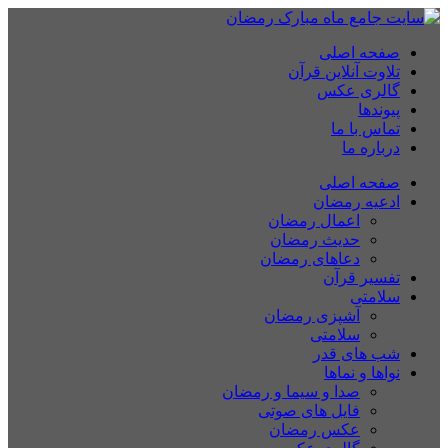
صفحه اصلی
تلاوت آنلاین قرآن
گالری عکس
پیوندها
تماس با ما
درباره ما
صفحه اصلی
ادعیه رمضان
اعمال رمضان
حدیث رمضان
دعاهای رمضان
تفسیر قرآن
سلامتی
آشپزی رمضان
سلامتی
شب های قدر
نواها و نماها
صدا و سیما و رمضان
فایل های صوتی
عکس رمضان