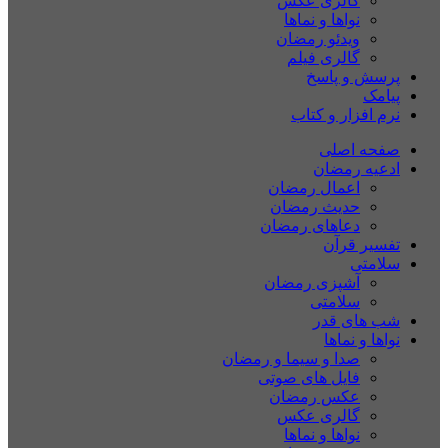
گالری عکس
نواها و نماها
ویدئو رمضان
گالری فیلم
پرسش و پاسخ
پیامک
نرم افزار و کتاب
صفحه اصلی
ادعیه رمضان
اعمال رمضان
حدیث رمضان
دعاهای رمضان
تفسیر قرآن
سلامتی
آشپزی رمضان
سلامتی
شب های قدر
نواها و نماها
صدا و سیما و رمضان
فایل های صوتی
عکس رمضان
گالری عکس
نواها و نماها