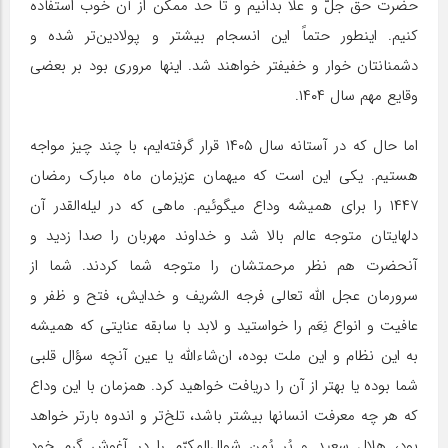
حضرت حق جلّ و علا بدانیم و تا حد ممکن از آن خوب استفاده
کنیم. اینطور حتماً این انسجام بیشتر و پولادین‌تر شده و
دشمنانتان خوار و خفیفتر خواهند شد. اینها مروری بود بر بعضی
وقایع مهم سال ۱۴۰۴.
اما حال که در آستانه سال ۱۴۰۵ قرار گرفته‌ایم، با چند چیز مواجه
هستیم. یکی این است که میهمان عزیزمان ماه مبارک رمضان
۱۴۴۷ را برای همیشه وداع میگوئیم. ماهی که در لیله‌القدر آن
دلهایتان متوجه عالم بالا شد و خداوند مهربان را صدا زدید و
آنحضرت هم نظر مرحمتشان را متوجه شما کردند. شما از
سرورمان عجل‌ الله تعالی ‌فرجه‌ الشریف و خدایش، فتح و ظفر و
عافیت و انواع نِعَم را خواستید و لابد با سابقه عنایتی که همیشه
به این نظام و این ملت بوده، ان‌شاء‌الله یا عین آنچه سؤال قلبی
شما بوده یا بهتر از آن را دریافت خواهید کرد. همزمان با این وداع
که هر چه معرفت انسانها بیشتر باشد، تلخ‌تر و اندوه‌ بارتر خواهد
بود، هلال سعید و پُر یُمن شوال‌المکرّم را در آغوش گرم خود