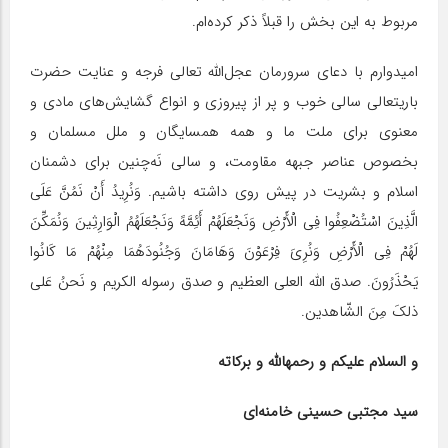
مربوط به این بخش را قبلاً ذکر کرده‌ام.
امیدوارم با دعای سرورمان عجل‌الله تعالی فرجه و عنایت حضرت
باریتعالی سالی خوب و پر از پیروزی و انواع گشایش‌های مادی و
معنوی برای ملت ما و همه همسایگان و ملل مسلمان و
بخصوص عناصر جبهه مقاومت، و سالی نَه‌چنین برای دشمنان
اسلام و بشریت در پیش روی داشته باشیم. وَنُرِیدُ أَنْ نَمُنَّ عَلَى
الَّذِینَ اسْتُضْعِفُوا فِی الْأَرْضِ وَنَجْعَلَهُمْ أَئِمَّهً وَنَجْعَلَهُمُ الْوَارِثِینَ وَنُمَکِّنَ
لَهُمْ فِی الْأَرْضِ وَنُرِیَ فِرْعَوْنَ وَهَامَانَ وَجُنُودَهُمَا مِنْهُمْ مَا کَانُوا
یَحْذَرُونَ. صدق‌ الله العلی العظیم و صدق رسوله الکریم و نَحنُ عَلی
ذلکَ مِنَ الشّاهدین.
و السلام علیکم و رحمهالله و برکاته
سید مجتبی حسینی خامنه‌ای