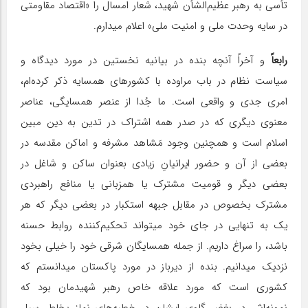
تأسی به رهبر عظیم‌الشأن شهید، شعار امسال را «اقتصاد مقاومتی
در سایه وحدت ملی و امنیت ملی» اعلام میدارم.
رابعاً
و آخراً آنچه بنده در بیانیه نخستین در مورد دیدگاه و
سیاست نظام در باب مراوده با کشورهای همسایه ذکر کرده‌ام،
امری جدی و واقعی است. ما جُدا از عنصر همسایگی، عناصر
معنوی دیگری که در صدر همه اشتراک در تدین به دین مبین
اسلام است و همچنین وجود مَشاهد مشرفه و اماکن مقدسه در
بعضی از آن و حضور ایرانیانِ زیادی بعنوان ساکن و شاغل در
بعضی دیگر و قومیت مشترک یا همزبانی یا منافع راهبردی
مشترک بخصوص در مقابل جبهه استکبار در بعضی دیگر که هر
یک به تنهایی در جای خود میتواند تحکیم‌کننده روابط حسنه
باشد، را سراغ داریم. از جمله همسایگان شرقی خود را خیلی بخود
نزدیک میدانیم. بنده از دیرباز در مورد پاکستان میدانستم که
کشوری است که مورد علاقه خاص رهبر شهیدمان بود که
نمونه‌اش در بغض گلوی ایشان در خطبه‌های نماز بخاطر سیل