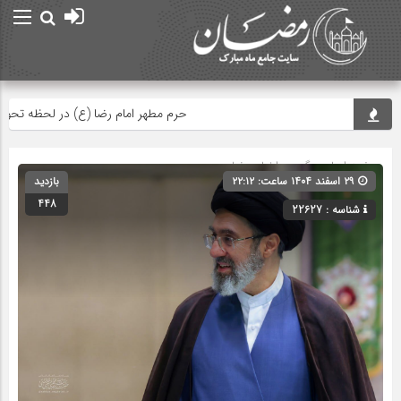
حرم مطهر امام رضا (ع) در لحظه تحویل سال
صفحه اصلی
» گروه »
اخبار رمضان
۲۹ اسفند ۱۴۰۴ ساعت: ۲۲:۱۲
بازدید
448
شناسه : 22627