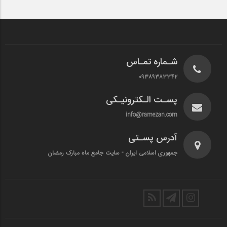
شـماره تمـاس
۰۹۳۸۹۳۸۳۳۴۲
پسـت الـکترونیـکی
info@ramezan.com
آدرس پسـتی
جمهوری اسلامی ایران - سایت جامع ماه مبارک رمضان