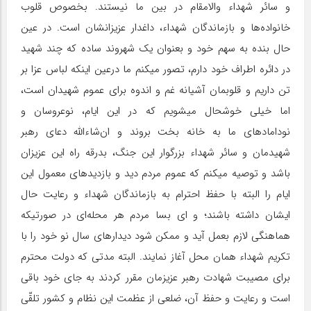
و سائر شهداء والامقام در بین ما نیستند. بخصوص قلوب
خانواده‌ها و بازماندگان شهداء، داغدار عزیزانشان است. در عین
حال بنده به سهم خود و بعنوان یک شهروند ساده که چند شهید
در دائره‌ اطراف خود دارم، تصور میکنم ما درعین اینکه لباس عزا بر
تن داریم و قلوبمان آشیانه غم و اندوه برای عموم شهیدان است،
اما خیلی خوشحال میشویم که در این ایام، نوعروسان و
نودامادهای ما به خانه بخت بروند و ان‌شاء‌الله دعای رهبر
شهیدمان و سائر شهداء بزرگوار این جنگ، بدرقه راه این عزیزان
باشد و توصیه میکنم که عموم مردم دید و بازدیدهای معمول این
ایام را البته با حفظ احترام به بازماندگان شهداء و رعایت حال
ایشان داشته باشند؛ و ای بسا مردم هر محله‌ای در صورتیکه
هماهنگی لازم بعمل آید و ممکن شود دیدارهای سال نو خود را با
تکریم شهداء همان محل آغاز نمایند. البته مدتی که دولت محترم
برای مصیبت شهادت رهبر عزیزمان مقرر کردند به جای خود باقی
است و رعایت و حفظ آن، ضلعی از عظمت این نظام و کشور تلقّی