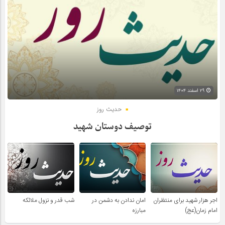
۲۹ اسفند ۱۴۰۴
حدیث روز
توصیف دوستان شهید
اجر هزار شهید برای منتظران
امان ندادن به دشمن در
شب قدر و نزول ملائکه
امام زمان(عج)
مبارزه