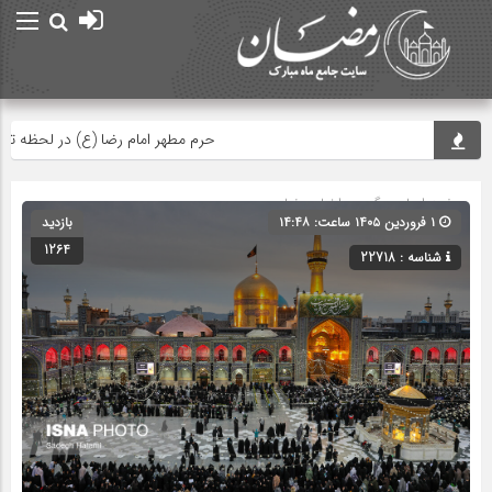
حرم مطهر امام رضا (ع) در لحظه تحویل 
صفحه اصلی
» گروه »
اخبار رمضان
۱ فروردین ۱۴۰۵ ساعت: ۱۴:۴۸
بازدید
1264
شناسه : 22718