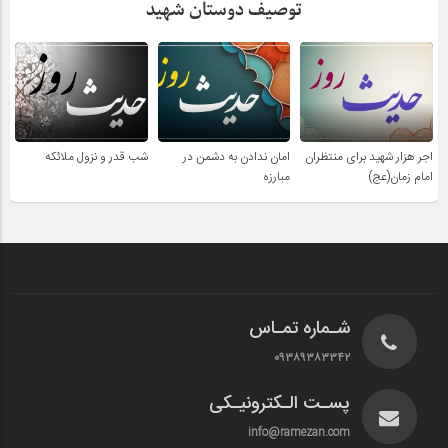
توصیف دوستان شهید
اجر هزار شهید برای منتظران
امان ندادن به دشمن در
شب قدر و نزول ملائکه
امام زمان(عج)
مبارزه
شـماره تمـاس
۰۹۳۸۹۳۸۳۳۴۲
پسـت الـکترونیـکی
info@ramezan.com