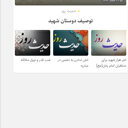
۲۹ اسفند ۱۴۰۴
حدیث روز
توصیف دوستان شهید
اجر هزار شهید برای
امان ندادن به دشمن در
شب قدر و نزول ملائکه
منتظران امام زمان(عج)
مبارزه