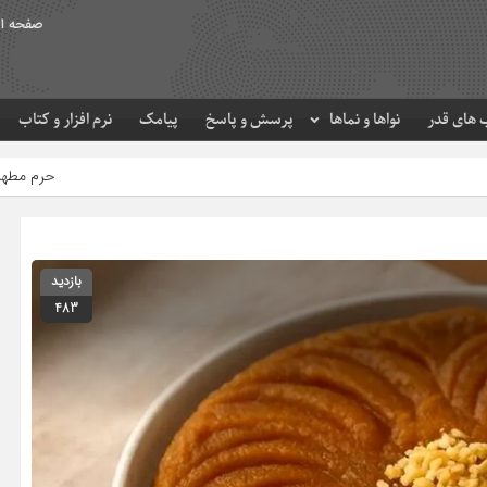
صفحه ا
های قدر
نواها و نماها
پرسش و پاسخ
پیامک
نرم افزار و کتاب
حرم مطهر امام رضا (ع) در لحظه تحوی
بازدید
483