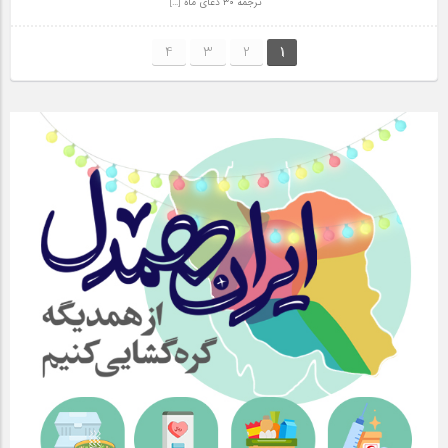
ترجمه ۳۰ دعای ماه […]
4
3
2
1