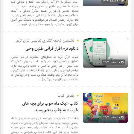
۲۳ اسفند ۱۴۰۳
اینجا میخوایم ۳۰ آیه را بخوانیم، حفظ و زندگی کنیم
همراه با هدایای مادی و معنویی (حج عمره، عتبات،
مشهد مقدس و هزاران هدیه دیگر) زندگی با آیه‌ها
سامانه‌ایست برای آنکه با آیات الهی بیشتر انس بگیریم.
ماه مبارک رمضان امسال می‌خواهیم با یکدیگر سی آیه‌ی
قرآن کریم را بخوانیم، بفهمیم، حفظ و زندگی کنیم. […]
نخستین ترجمه گفتاری نمایشی قرآن کریم
دانلود نرم افزار قرآنی طنین وحی
صوت قرآن کریم به شکل‌های متفاوت قرائت ترتیل،
تحقیق و تحدیر تلاوت می‌شود، اما در دوران کنونی که
۱۷ اسفند ۱۴۰۳
بشر بیش از هر زمانی به انس با کتاب وحی نیاز دارد،
فراهم‌ آوردن زمینه‌ای برای ارتباط بیشتر با قرآن کریم و
درک معارف آن یک وظیفه همگانی است و در روزگاری که
امکانات دیجیتال فرصتی تازه […]
معرفی کتاب
کتاب «یک ماه خوب برای بچه های
خوب» به چاپ پنجم رسید
۱۷ اسفند ۱۴۰۳
کتاب «یک ماه خوب برای بچه های خوب» همزمان با ماه
رمضان تجدید چاپ شد. همزمان با فرارسیدن ماه مبارک
رمضان، کتاب «یک ماه خوب برای بچه های خوب»
تجدید چاپ شد این کتاب داستانی همزمان با مهمانی