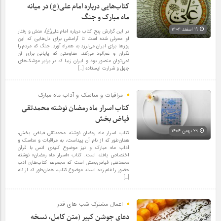
کتاب‌هایی درباره امام علی(ع) در میانه
ماه مبارک و جنگ
۱۹ اسفند ۱۴۰۴
در این گزارش پنج کتاب درباره امام علی(ع)، منش و رفتار
او معرفی شده است تا آرامشی برای دل‌هایی که این
روزها برای ایران می‌لرزد به همراه آورد. جنگ که مردم را
نگران و غم‌آلود می‌کند، مقاومتی که پایانی برای آن
نمی‌توان متصور بود و ایران زیبا که در برابر موشک‌های
جهل و شرارت ایستاده […]
مراقبات و مناسک و آداب ماه مبارک
کتاب اسرار ماه رمضان نوشته محمدتقی
فیاض بخش
۲۹ بهمن ۱۴۰۴
کتاب اسرار ماه رمضان نوشته محمدتقی فیاض بخش،
همان‌طور که از نام آن پیداست، به مراقبات و مناسک و
آداب ماه مبارک و نیز موضوع کلیدی انس با قرآن
اختصاص یافته است. کتاب «اسرار ماه رمضان» نوشته
محمدتقی فیاض‌بخش است که مجموعه کتاب‌های ادب
حضور را قلم زده است، موضوع کتاب، همان‌طور که از نام
[…]
اعمال مشترک شب های قدر
دعای جوشن کبیر (متن کامل، نسخه