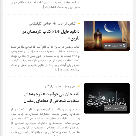
خدا به چاپ پنجم رسید. این کتاب که به قلم خانم مهین
سمواتی و به همت انتشارات […]
کتابی از آیت الله صافی گلپایگانی
دانلود فایل PDF کتاب «رمضان در
تاریخ»
۱۳ اسفند ۱۴۰۳
کتاب رمضان در تاریخ که به قلم آیت‌الله صافی نگارش شده
در موسسه انتشارات حضرت معصومه (س) در قطع رقعی
و ۲۴۸ صفحه به چاپ رسیده و اکنون پس از چندین نوبت
تجدید چاپ و ویرایش در دسترس علاقه‌مندان قرار گرفت.
ذکر فراوان آیات و روایات از منابع تشیع و تسنن و نکات
ارزشمند تفسیری […]
سی روز… سی نیایش
«به جان می‌خوانمت» ترجمه‌های
متفاوت شجاعی از دعاهای رمضان
۱۲ اسفند ۱۴۰۳
«به جان می‌خوانمت» ترجمه‌های متفاوت شجاعی از
دعاهای رمضان توسط انتشارات نیستان به چاپ سوم
رسید. انتشارات نیستان هنر چاپ سوم کتاب «به جان
می‌خوانمت» ترجمه‌های متفاوت سید‌علی شجاعی از
دعاهای ماه مبارک رمضان را همزمان با فرا رسیدن ایام
ماه مبارک رمضان منتشر و روانه بازار نشر کرد. این کتاب