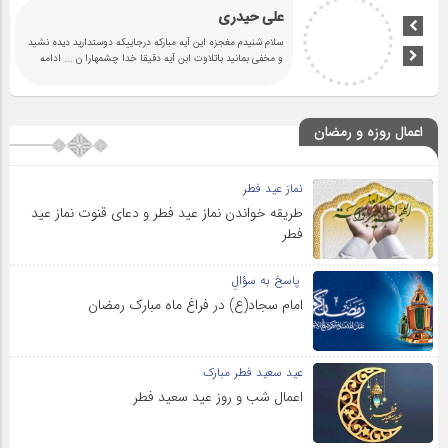
علی حیدری
ه
سلام شنیدم مغجزه این آیه مبارکه درجاییکه
و مخفی بمانید باتلاوت ابن آیه دقیقا خدا 
اعمال روزه و رمضان
نماز عید فطر
طریقه خواندن نماز عید فطر و دعای قنوت نماز عید
فطر
پاسخ به سؤالِ
امام سجاد(ع) در فراغ ماه مبارک رمضان
عید سعید فطر مبارک
اعمال شب و روز عید سعید فطر