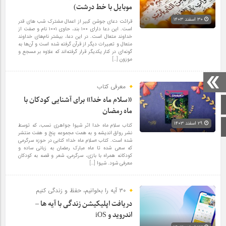
موبایل با خط درشت)
۳۰ اسفند ۱۴۰۳
قرائت دعای جوشن کبیر از اعمال مشترک شب های قدر
است. این دعا دارای ۱۰۰ بند، حاوی ۱۰۰۱ نام و صفت از
خداوند متعال است. در این دعا، بیشتر نام‌های خداوند
متعال و تعبیرات دیگر از قرآن گرفته شده است و آن‌ها به
گونه‌ای در کنار یکدیگر قرار گرفته‌اند که علاوه بر مسجع و
موزون […]
معرفی کتاب
«سلام ماه خدا» برای آشنایی کودکان با
صفحه اصلی
ماه رمضان
۲۹ اسفند ۱۴۰۳
اینستاگرام
کتاب سلام ماه خدا اثر شیوا جواهری نسب، که توسط
نشر رواق اندیشه و به همت مجموعه پنج و هفت منتشر
شده است. کتاب «سلام ماه خدا» کتابی در حوزه سرگرمی
که سعی شده تا ماه مبارک رمضان به زبانی ساده و
کودکانه همراه با بازی، سرگرمی، شعر و قصه به کودکان
معرفی شود. شیوا […]
۳۰ آیه را بخوانیم، حفظ و زندگی کنیم
دریافت اپلیکیشن زندگی با آیه ها –
اندروید و iOS