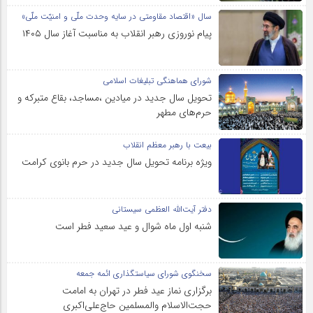
سال «اقتصاد مقاومتی در سایه وحدت ملّی و امنیّت ملّی»
پیام نوروزی رهبر انقلاب به مناسبت آغاز سال ۱۴۰۵
شورای هماهنگی تبلیغات اسلامی
تحویل سال‌ جدید در میادین ،مساجد، بقاع متبرکه‌ و
حرم‌های‌ مطهر
بیعت با رهبر معظم انقلاب
ویژه برنامه تحویل سال جدید در حرم بانوی کرامت
دفتر آیت‌الله العظمی سیستانی
شنبه اول ماه شوال و عید سعید فطر است
سخنگوی شورای سیاستگذاری ائمه جمعه
برگزاری نماز عید فطر در تهران به امامت
حجت‌الاسلام والمسلمین حاج‌علی‌اکبری