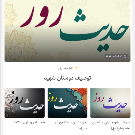
۲۹ اسفند ۱۴۰۴
حدیث روز
توصیف دوستان شهید
اجر هزار شهید برای منتظران
امان ندادن به دشمن در
شب قدر و نزول ملائکه
امام زمان(عج)
مبارزه