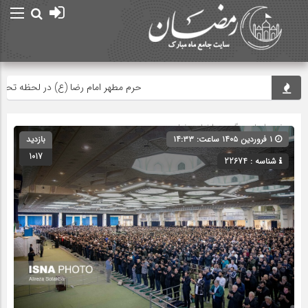
حرم مطهر امام رضا (ع) در لحظه تحویل سال
صفحه اصلی
» گروه »
اخبار رمضان
۱ فروردین ۱۴۰۵ ساعت: ۱۴:۳۳
بازدید
1017
شناسه : 22674