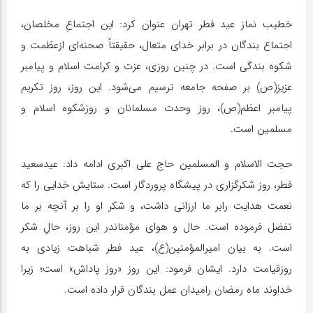
خطیب نماز عید فطر تهران عنوان کرد: این اجتماعِ مخلصان،
اجتماع بندگان در برابر خدای متعال، حقیقتاً صحنه‌ای ازعظمت و
شکوه بندگی است. در چنین روزی، عزت و کرامت اسلام و پیامبر
عزیز(ص) بر صفحه جامعه ترسیم می‌شود. این روز، روز تکریم
پیامبر اعظم(ص)، روز وحدت مسلمانان و روزشکوه اسلام و
مسلمین است.
حجت الاسلام و المسلمین حاج علی اکبری ادامه داد: عیدسعید
فطر، روز شکرگزاری در پیشگاه پروردگار است. ستایش خدایی را که
نعمت هدایت رابر ما ارزانی داشت، و شکر او را بر آنچه بر ما
تفضل فرموده است. حال و هوای مؤمناندر این روز، حالِ شکر
است. به بیان امیرالمؤمنین(ع)، عید فطر شباهت زیادی به
روزقیامت دارد. ایشان فرمود: این روز «روز پاداش» است؛ زیرا
خداوند ماه رمضان رامیدان عمل بندگان قرار داده است.