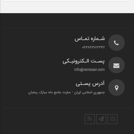
شـماره تمـاس
۰۹۳۸۹۳۸۳۳۴۲
پسـت الـکترونیـکی
info@ramezan.com
آدرس پسـتی
جمهوری اسلامی ایران - سایت جامع ماه مبارک رمضان