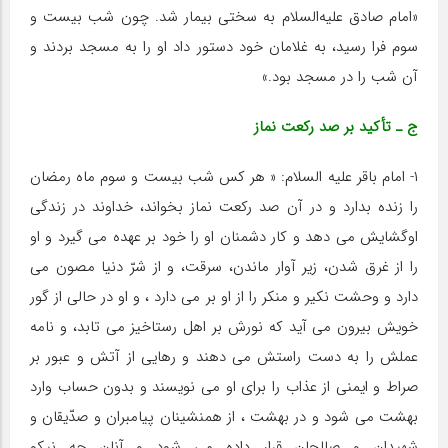
«امام صادق علیه‌السلام به سختى بیمار شد. چون شب بیست و
سوم فرا رسید، به غلامان خود دستور داد او را به مسجد بردند و
آن شب را در مسجد بود.»
ج ـ تأکید بر صد رکعت نماز
۱- امام باقر علیه السلام: « هر کس شب بیست و سوم ماه رمضان
را زنده بدارد و در آن صد رکعت نماز بخواند، خداوند در زندگى
اوگشایش مى دهد و کار دشمنان او را خود بر عهده مى گیرد و او
را از غرق شدن، زیر آوار ماندن، سرقت، و از شرّ دنیا مصون مى
دارد و وحشت نکیر و منکر را از او بر مى دارد ، و او در حالى از گور
خویش بیرون مى آید که نورش بر اهل رستاخیز مى تابد، و نامه
عملش را به دست راستش مى دهند و رهایى از آتش و عبور بر
صراط و ایمنى از عذاب را براى او مى نویسند و بدون حساب وارد
بهشت مى شود و در بهشت ، از همنشینان پیامبران و صدّیقان و
شهیدان و صالحان قرار داده مى شود و آنان چه نیکو