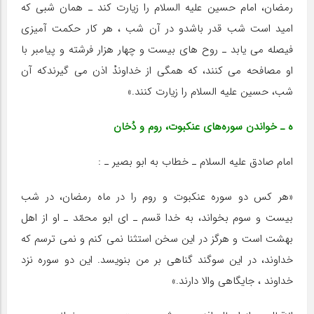
رمضان، امام حسین علیه السلام را زیارت کند ـ همان شبى که
امید است شب قدر باشدو در آن شب ، هر کار حکمت آمیزى
فیصله مى یابد ـ روح هاى بیست و چهار هزار فرشته و پیامبر با
او مصافحه مى کنند، که همگى از خداوندْ اذن مى گیرندکه آن
شب، حسین علیه السلام را زیارت کنند.»
ه ـ خواندن سوره‌هاى عنکبوت، روم و دُخان
امام صادق علیه السلام ـ خطاب به ابو بصیر ـ :
«هر کس دو سوره عنکبوت و روم را در ماه رمضان، در شب
بیست و سوم بخواند، به خدا قسم ـ اى ابو محمّد ـ او از اهل
بهشت است و هرگز در این سخن استثنا نمى کنم و نمى ترسم که
خداوند، در این سوگند گناهى بر من بنویسد. این دو سوره نزد
خداوند ، جایگاهى والا دارند.»