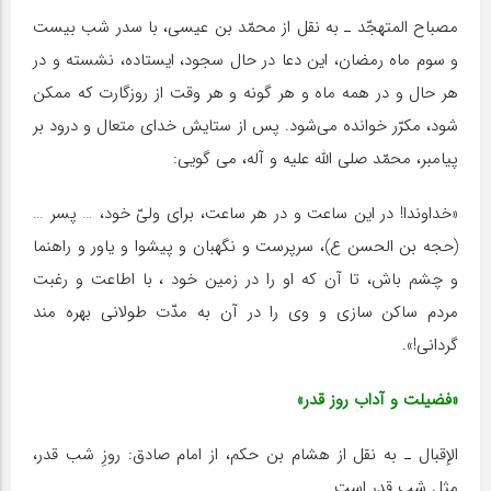
مصباح المتهجّد ـ به نقل از محمّد بن عیسى، با سدر شب بیست
و سوم ماه رمضان، این دعا در حال سجود، ایستاده، نشسته و در
هر حال و در همه ماه و هر گونه و هر وقت از روزگارت که ممکن
شود، مکرّر خوانده مى‌شود. پس از ستایش خداى متعال و درود بر
پیامبر، محمّد صلى الله علیه و آله، مى گویى:
«خداوندا! در این ساعت و در هر ساعت، براى ولىّ خود، … پسر …
(حجه بن الحسن ع)، سرپرست و نگهبان و پیشوا و یاور و راهنما
و چشم باش، تا آن که او را در زمین خود ، با اطاعت و رغبت
مردم ساکن سازى و وى را در آن به مدّت طولانى بهره مند
گردانى!».
«فضیلت و آداب روز قدر»
الإقبال ـ به نقل از هشام بن حکم، از امام صادق: روزِ شب قدر،
مثل شب قدر است.