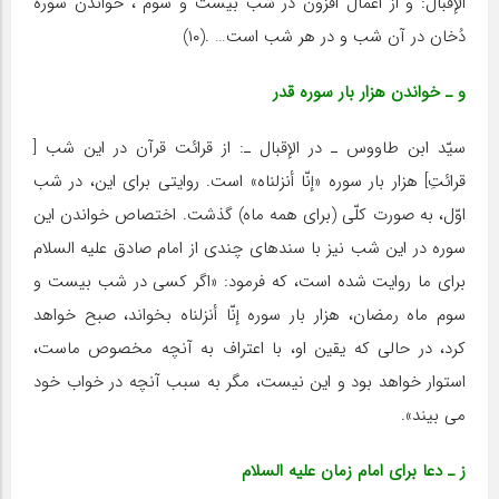
الإقبال: و از اعمال افزون در شب بیست و سوم ، خواندن سوره
دُخان در آن شب و در هر شب است… .(۱۰)
و ـ خواندن هزار بار سوره قدر
سیّد ابن طاووس ـ در الإقبال ـ: از قرائت قرآن در این شب [
قرائتِ] هزار بار سوره «إنّا أنزلناه» است. روایتى براى این، در شب
اوّل، به صورت کلّى (براى همه ماه) گذشت. اختصاص خواندن این
سوره در این شب نیز با سندهاى چندى از امام صادق علیه السلام
براى ما روایت شده است، که فرمود: «اگر کسى در شب بیست و
سوم ماه رمضان، هزار بار سوره إنّا أنزلناه بخواند، صبح خواهد
کرد، در حالى که یقین او، با اعتراف به آنچه مخصوص ماست،
استوار خواهد بود و این نیست، مگر به سبب آنچه در خواب خود
مى بیند».
ز ـ دعا براى امام زمان علیه السلام