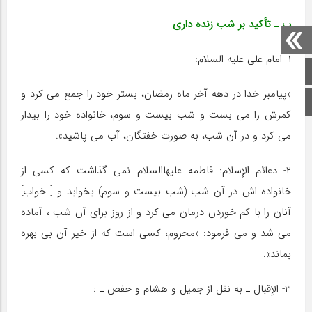
ب ـ تأکید بر شب زنده دارى
۱- امام على علیه السلام:
صفحه اصلی
«پیامبر خدا در دهه آخر ماه رمضان، بستر خود را جمع مى کرد و
اینستاگرام
کمرش را مى بست و شب بیست و سوم، خانواده خود را بیدار
مى کرد و در آن شب، به صورت خفتگان، آب مى پاشید».
۲- دعائم الإسلام: فاطمه علیهاالسلام نمى گذاشت که کسى از
خانواده اش در آن شب (شب بیست و سوم) بخوابد و [ خواب]
آنان را با کم خوردن درمان مى کرد و از روز براى آن شب ، آماده
مى شد و مى فرمود: «محروم، کسى است که از خیر آن بى بهره
بماند».
۳- الإقبال ـ به نقل از جمیل و هشام و حفص ـ :