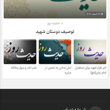
۲۹ اسفند ۱۴۰۴
حدیث روز
توصیف دوستان شهید
اجر هزار شهید برای منتظران
امان ندادن به دشمن در
شب قدر و نزول ملائکه
امام زمان(عج)
مبارزه