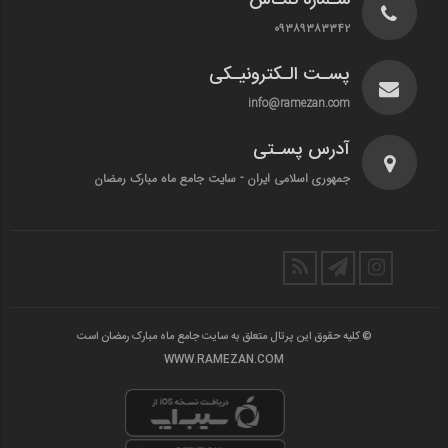
شـماره تمـاس
۰۹۳۸۹۳۸۳۳۴۲
پسـت الـکترونیـکی
info@ramezan.com
آدرس پسـتی
جمهوری اسلامی ایران - سایت جامع ماه مبارک رمضان
© کلیه حقوق این پرتال متعلق به سایت جامع ماه مبارک رمضان است
WWW.RAMEZAN.COM