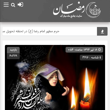
حرم مطهر امام رضا (ع) در لحظه تحویل سال
صفحه اصلی
» گروه » دسته‌بندی نشده
۱۸ تیر ۱۳۹۴ ساعت: ۰:۵۴
بازدید
40279
شناسه : 3416