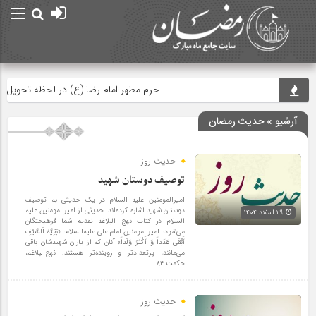
حرم مطهر امام رضا (ع) در لحظه تحویل سال
آرشیو » حدیث رمضان
حدیث روز
توصیف دوستان شهید
امیرالمومنین علیه السلام در یک حدیثی به توصیف
دوستان شهید اشاره کرده‌اند. حدیثی از امیرالمومنین علیه
۲۹ اسفند ۱۴۰۴
السلام در کتاب نهج البلاغه تقدیم شما فرهیختگان
می‌شود: امیرالمومنین امام علی علیه‌السلام: «بَقِیَّهُ اَلسَّیْفِ
أَبْقَی عَدَداً وَ أَکْثَرُ وَلَداً» آنان که از یاران شهیدشان باقی
می‌مانند، پرتعدادتر و روینده‌تر هستند. نهج‌البلاغه،
حکمت ۸۴
حدیث روز