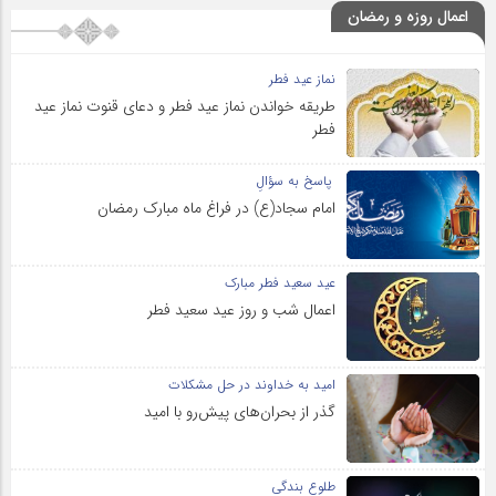
اعمال روزه و رمضان
نماز عید فطر
طریقه خواندن نماز عید فطر و دعای قنوت نماز عید
فطر
پاسخ به سؤالِ
امام سجاد(ع) در فراغ ماه مبارک رمضان
عید سعید فطر مبارک
اعمال شب و روز عید سعید فطر
امید به خداوند در حل مشکلات
گذر از بحران‌های پیش‌رو با امید
طلوع بندگی