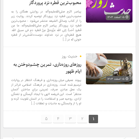
محبوب‌ترین قطره نزد پروردگار
پیامبر اکرم صلی‌الله‌علیه‌وآله در روایتی همگان را به
محبوب‌ترین قطره نزد پروردگار توصیه کردند. روایت زیر
۱۵ اسفند ۱۴۰۴
را از کتاب وسائل الشیعه منتشر می‌شود : محبوب‌ترین
قطره نزد پروردگار پیامبر اکرم صلی‌الله‌علیه‌وآله: ما مِن
قَطرهٍ أحبُّ إلی الله عزّوجلّ مِنْ قطره دمٍ فی سبیلِ الله.
هیچ قطره‌ای در نزد خداوند دوست‌داشتنی‌تر از قطره
خونی که در […]
حدیث روز
روزهای روزه‌داری، تمرین چشم‌دوختن به
ایام ظهور
۱۵ اسفند ۱۴۰۴
پیوند عمیقی میان روزه‌داری و فرهنگ انتظار در روایات
ترسیم شده است. روزه‌داری در فرهنگ اسلامی، فراتر از
یک عمل عبادی صرف، تمرینی برای ساختن “انسان
منتظر” است. این فریضه الهی با ایجاد گرسنگی و تشنگی
ارادی، روحیه صبر و استقامت را در انسان تقویت کرده و
او را از وابستگی به مادیات و تعلقات […]
5
4
3
2
1