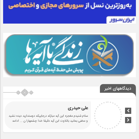
دیدگاههای اخیر
سرنوشت
اللَّٰهُمَّ صَلِّ عَلَىٰ مُحَمَّدٍ وَآلِ مُحَمَّدٍ
... ادامه