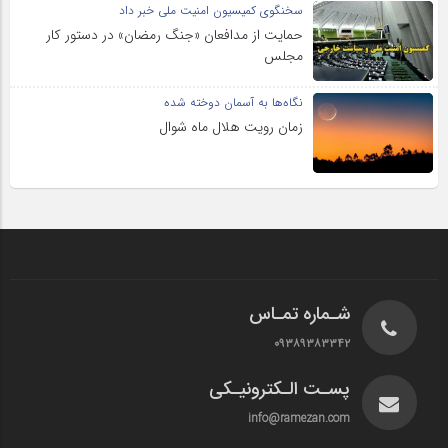
سخنگوی کمیسیون امنیت ملی خبر داد
حمایت از مدافعان «جنگ رمضان» در دستور کار
مجلس
نگاه‌ها به آسمان دوخته شده
زمان رویت هلال ماه شوال
شـماره تمـاس
۰۹۳۸۹۳۸۳۳۴۲
پسـت الـکترونیـکی
info@ramezan.com