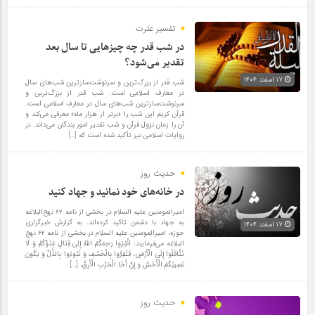
تفسیر عترت
در شب قدر چه چیزهایی تا سال بعد
تقدیر می‌شود؟
۱۷ اسفند ۱۴۰۴
شب قدر از بزرگ‌ترین و سرنوشت‌سازترین شب‌های سال
در معارف اسلامی است. شب قدر از بزرگ‌ترین و
سرنوشت‌سازترین شب‌های سال در معارف اسلامی است.
قرآن کریم این شب را «برتر از هزار ماه» معرفی می‌کند و
آن را زمان نزول قرآن و شب تقدیر امور بندگان می‌داند. در
روایات اسلامی نیز تأکید شده است که […]
حدیث روز
در خانه‌های خود نمانید و جهاد کنید
امیرالمومنین علیه السلام در بخشی از نامه ۶۲ نهج‌البلاغه
به جهاد با دشمن تاکید کرده‌اند. به گزارش خبرگزاری
۱۷ اسفند ۱۴۰۴
حوزه، امیرالمومنین علیه السلام در بخشی از نامه ۶۲ نهج‌
البلاغه می‌فرمایند: انْفِرُوا رَحِمَکُمُ اللَّهُ إِلَی قِتَالِ عَدُوِّکُمْ وَ لَا
تَثَّاقَلُوا إِلَی الْأَرْضِ، فَتُقِرُّوا بِالْخَسْفِ وَ تَبُوءُوا بِالذُّلِّ وَ یَکُونَ
نَصِیبُکُمُ الْأَخَسَّ و إِنَّ أَخَا الْحَرْبِ الْأَرِقُ، […]
حدیث روز