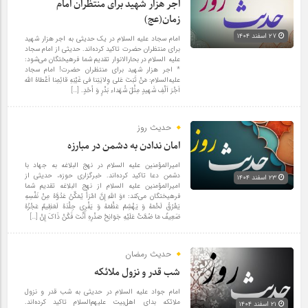
اجر هزار شهید برای منتظران امام
زمان(عج)
۲۷ اسفند ۱۴۰۴
امام سجاد علیه السلام در یک حدیثی به اجر هزار شهید
برای منتظران حضرت تاکید کرده‌اند. حدیثی از امام سجاد
علیه السلام در بحارالانوار تقدیم شما فرهیختگان می‌شود:
* اجر هزار شهید برای منتظران حضرت! امام سجاد
علیه‌السلام: مَنْ ثَبَتَ عَلی وِلایَتِنا فی غَیْبَهِ قائِمِنا اَعْطاهُ اللّه
اَجْرَ اَلْفِ شَهیدٍ مِثْلَ شُهَداء بَدْرٍ وَ اُحُدٍ. […]
حدیث روز
امان ندادن به دشمن در مبارزه
امیرالمؤمنین علیه السلام در نهج البلاغه به جهاد با
دشمن دعا تاکید کرده‌اند. خبرگزاری حوزه، حدیثی از
۲۳ اسفند ۱۴۰۴
امیرالمؤمنین علیه السلام از نهج البلاغه تقدیم شما
فرهیختگان می‌کند: «وَ اللَّهِ إِنَّ امْرَأً یُمَکِّنُ عَدُوَّهُ مِنْ نَفْسِهِ
یَعْرُقُ لَحْمَهُ وَ یَهْشِمُ عَظْمَهُ وَ یَفْرِی جِلْدَهُ لَعَظِیمٌ عَجْزُهُ
ضَعِیفٌ مَا ضُمَّتْ عَلَیْهِ جَوَانِحُ صَدْرِهِ أَنْتَ فَکُنْ ذَاکَ إِنْ […]
حدیث رمضان
شب قدر و نزول ملائکه
امام جواد علیه السلام در حدیثی به شب قدر و نزول
ملائکه بدای اهل‌بیت علیهم‌السلام تاکید کرده‌اند.
۲۱ اسفند ۱۴۰۴