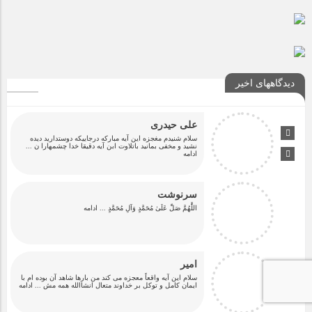
دیدگاههای اخیر
علی حیدری
سلام شنیدم مغجزه این آیه مبارکه درجاییکه دوستدارید دیده
نشید و مخفی بمانید باتلاوت ابن آیه دقیقا خدا چشمهارا ن
...
ادامه
سرنوشت
اللَّٰهُمَّ صَلِّ عَلَىٰ مُحَمَّدٍ وَآلِ مُحَمَّدٍ
... ادامه
امیر
سلام این آیه واقعاً معجزه می کند من بارها شاهد آن بوده ام با
ایمان کامل و توکل بر خداوند متعال انشاالله همه مش
... ادامه