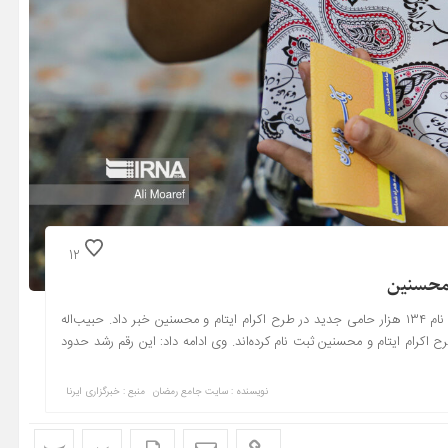
12
معاون توسعه مشارکت‌های مردمی کمیته امداد امام خمینی (ره) از ثبت نام ۱۳۴ هزار حامی جدید در طرح اکرام ایتام و محسنین خبر داد. حبیب‌اله
ن ۱۳۴ هزار نفر حامی جدید در طرح اکرام ایتام و محسنین ثبت نام کرده‌اند. وی ادامه داد: این رقم رشد حدود
نویسنده : سایت جامع رمضان
منبع : خبرگزاری ایرنا