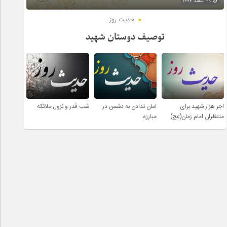
۲۹ اسفند ۱۴۰۴
حدیث روز
توصیف دوستان شهید
اجر هزار شهید برای
امان ندادن به دشمن در
شب قدر و نزول ملائکه
منتظران امام زمان(عج)
مبارزه