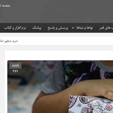
صفحه ا
های قدر
نواها و نماها
پرسش و پاسخ
پیامک
نرم افزار و کتاب
حرم مطهر امام رضا (ع) در لحظه تح
بازدید
342