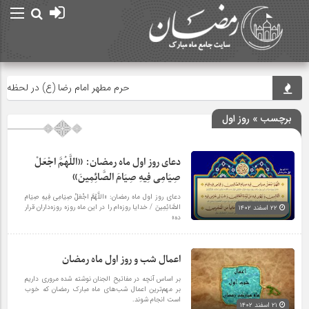
حرم مطهر امام رضا (ع) در لحظه تحویل س
برچسب » روز اول
دعای روز اول ماه رمضان: «اللَّهُمَّ اجْعَلْ
صِیَامِی فِیهِ صِیَامَ الصَّائِمِینَ»
دعای روز اول ماه رمضان: «اللَّهُمَّ اجْعَلْ صِیَامِی فِیهِ صِیَامَ
الصَّائِمِینَ / خدایا روزه‌ام را در این ماه روزه روزه‌داران قرار
۲۲ اسفند ۱۴۰۲
ده»
اعمال شب و روز اول ماه رمضان
بر اساس آنچه در مفاتیح الجنان نوشته شده مروری داریم
بر مهم‌ترین اعمال شب‌های ماه مبارک رمضان که خوب
است انجام شوند.
۲۱ اسفند ۱۴۰۲