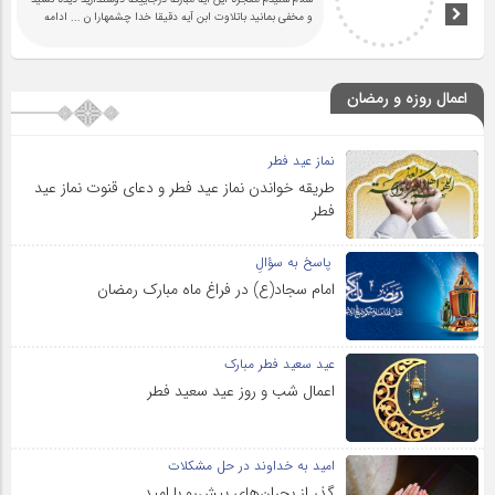
و مخفی بمانید باتلاوت ابن آیه دقیقا خدا چشمهارا ن
... ادامه
اعمال روزه و رمضان
نماز عید فطر
طریقه خواندن نماز عید فطر و دعای قنوت نماز عید
فطر
پاسخ به سؤالِ
امام سجاد(ع) در فراغ ماه مبارک رمضان
عید سعید فطر مبارک
اعمال شب و روز عید سعید فطر
امید به خداوند در حل مشکلات
گذر از بحران‌های پیش‌رو با امید