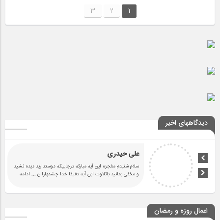
3
2
1
دیدگاههای اخیر
علی حیدری
سلام شنیدم مغجزه این آیه مبارکه درجاییکه دوستدارید دیده نشید
و مخفی بمانید باتلاوت ابن آیه دقیقا خدا چشمهارا ن
... ادامه
اعمال روزه و رمضان