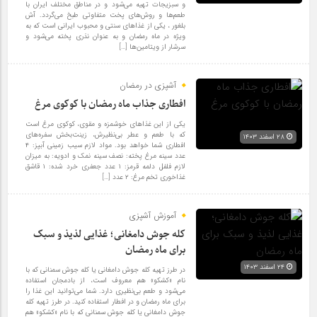
و سبزیجات تهیه می‌شود و در مناطق مختلف ایران با
طعم‌ها و روش‌های پخت متفاوتی طبخ می‌گردد. آش
بلغور ، یکی از غذاهای سنتی و محبوب ایرانی است که به
ویژه در ماه رمضان و به عنوان نذری پخته می‌شود و
سرشار از ویتامین‌ها […]
آشپزی در رمضان
افطاری جذاب ماه رمضان با کوکوی مرغ
یکی از این غذاهای خوشمزه و مقوی، کوکوی مرغ است
که با طعم و عطر بی‌نظیرش، زینت‌بخش سفره‌های
۲۸ اسفند ۱۴۰۳
افطاری شما خواهد بود. مواد لازم سیب زمینی آبپز: ۴
عدد سینه مرغ پخته: نصف سینه نمک و ادویه: به میزان
لازم فلفل دلمه قرمز: ۱ عدد جعفری خرد شده: ۱ قاشق
غذاخوری تخم مرغ: ۲ عدد […]
آموزش آشپزی
کله جوش دامغانی؛ غذایی لذیذ و سبک
برای ماه رمضان
۲۴ اسفند ۱۴۰۳
در طرز تهیه کله جوش دامغانی یا کله جوش سمنانی که با
نام «کشکو» هم معروف است، از بادمجان استفاده
می‌شود و طعم بی‌نظیری دارد. شما می‌توانید این غذا را
برای ماه رمضان و در افطار استفاده کنید. در طرز تهیه کله
جوش دامغانی یا کله جوش سمنانی که با نام «کشکو» هم