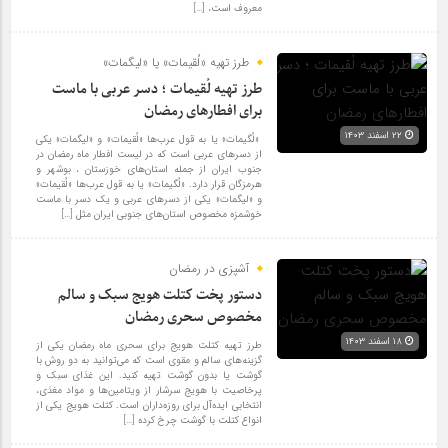
معروف است، […]
طرز تهیه «لُقیمات» یا «لیگمات»
طرز تهیه لُقیمات ؛ دسر عربی با ماست
برای افطارهای رمضان
۲۲ اسفند ۱۴۰۳
«لُگیمات» یا به قول عرب‌ها «لُقیمات» و «لیگمات» یکی
از دسرهای عربی است که در لیست افطار ماه رمضان در
جنوب ایران از جمله استان‌های خوزستان ، بوشهر و
هرمزگان قرار دارد. «لُگیمات» یا به قول عرب‌ها «لُقیمات»
و «لیگمات» یکی از دسرهای عربی و یک دسر با ماست
خوشمزه مخصوص استان‌های جنوبی ایران مثل […]
آشپزی در رمضان
دستور پخت کتلت هویج سبک و سالم
مخصوص سحری رمضان
۱۸ اسفند ۱۴۰۳
طرز تهیه کتلت هویج برای سحری ماه رمضان یکی از
گزینه‌های سالم و مقوی است که می‌توانید به دو روش با
گوشت یا بدون گوشت تهیه کنید. این غذای سبک و
پرخاصیت با هویج سرشار از ویتامین‌ها و مواد مغذی،
انتخابی ایده‌آل برای روزه‌داران است. کتلت هویج یکی از
انواع کتلت با گوشت چرخ کرده […]