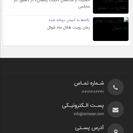
حمایت از مدافعان «جنگ رمضان» در دستور کار
مجلس
نگاه‌ها به آسمان دوخته شده
زمان رویت هلال ماه شوال
شـماره تمـاس
۰۹۳۸۹۳۸۳۳۴۲
پسـت الـکترونیـکی
info@ramezan.com
آدرس پسـتی