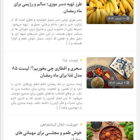
طرز تهیه دسر موزی؛ سالم و رژیمی برای
ماه رمضان
۲۰ اسفند ۱۴۰۴
دسر موزی نوعی دسر بسیار خوشمزه و مقوی است که از
ترکیب شیر با موز، بادام درختی، عسل و… تهیه می‌شود.
دسرها یکی از محبوب ترین و متنوع ترین خوراکی ها در
سراسر جهان هستند. در این میان دسرهای میوه ای به
دلیل عطر و طعمی که دارند، بسیار خوش طعم و گوارا
هستند و […]
لیست غذا
سحری و افطاری چی بخوریم؟/ لیست ۸۵
مدل غذا برای ماه رمضان
۷ اسفند ۱۴۰۴
وعده سحری در ماه رمضان حکم ناهار روز‌های عادی را
دارد و از همین رو اهمیت زیادی برای سلامت بدن ما
دارد. در واقع انتخاب غذا‌های مقوی برای سحری موجب
می‌شود تا بدن فشار کمتری را تجربه کند و انرژی لازم
برای تحرک و فکر کردن را داشته باشد. وعده سحری یکی
از مهمترین وعده […]
خورشت خلال کرمانشاهی
خوش طعم و مجلسی برای مهمانی های
رمضان