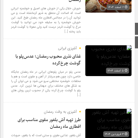
۶ اسفند ۱۴۰۴
خورش خلال یکی از خورش های اصیل و خوشمزه ایرانی
است که اصالت آن متعلق به شهر کرمانشاه است و می
توانید آن را در مجالس افطاری ماه رمضان طبخ کنید. این
خورش خوشمزه را به سلیقه خود می توانید با گوشت
مرغ یا گوشت قرمز درست کنید ولی معولا با گوشت قرمز
صفحه اصلی
باید پخته […]
اینستاگرام
آشپزی ایرانی
غذای نذری محبوب رمضان؛ عدس‌پلو با
گوشت چرخ‌کرده
۵ اسفند ۱۴۰۴
عدس پلو در میان پلوهای ایرانی در ماه رمضان جایگاه
خاصی دارد چون هم سرشار از آهن و مقوی است و هم با
مخلفات خوشمزه مختلفی سرو می شود و می توان آن را
به شکل های مختلف برای مهمانی ها تزیین کرد. عدس
پلو با گوشت چرخ کرده یکی از محبوب ترین روش های
[…]
آشپزی به وقت رمضان
طرز تهیه آش بلغور مقوی مناسب برای
افطاری ماه رمضان
۳ فروردین ۱۴۰۴
آش بلغور، غذایی مقوی و سنتی است که با بلغور، حبوبات