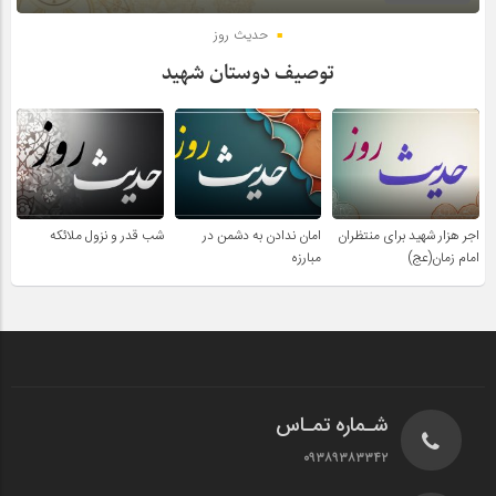
حدیث روز
توصیف دوستان شهید
اجر هزار شهید برای منتظران
امان ندادن به دشمن در
شب قدر و نزول ملائکه
امام زمان(عج)
مبارزه
شـماره تمـاس
۰۹۳۸۹۳۸۳۳۴۲