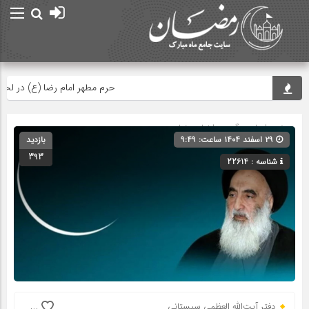
حرم مطهر امام رضا (ع) در لحظه تحو
صفحه اصلی
» گروه »
اخبار رمضان
۲۹ اسفند ۱۴۰۴ ساعت: ۹:۴۹
بازدید
393
شناسه : 22614
دفتر آیت‌الله العظمی سیستانی