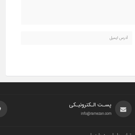
پسـت الـکترونیـکی
info@ramezan.com