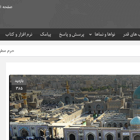
صفحه ا
های قدر
نواها و نماها
پرسش و پاسخ
پیامک
نرم افزار و کتاب
حرم مطهر امام رضا (ع) در لحظه
بازدید
385