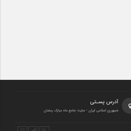
آدرس پسـتی
جمهوری اسلامی ایران - سایت جامع ماه مبارک رمضان