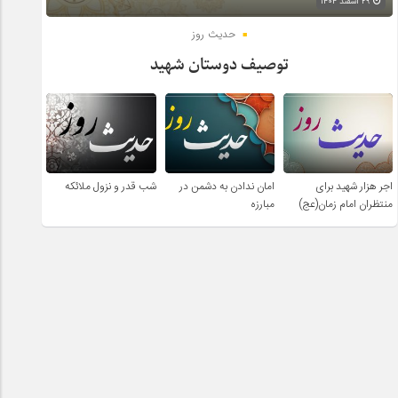
۲۹ اسفند ۱۴۰۴
حدیث روز
توصیف دوستان شهید
اجر هزار شهید برای
امان ندادن به دشمن در
شب قدر و نزول ملائکه
منتظران امام زمان(عج)
مبارزه