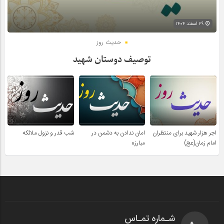
۲۹ اسفند ۱۴۰۴
حدیث روز
توصیف دوستان شهید
اجر هزار شهید برای منتظران
امان ندادن به دشمن در
شب قدر و نزول ملائکه
امام زمان(عج)
مبارزه
شـماره تمـاس