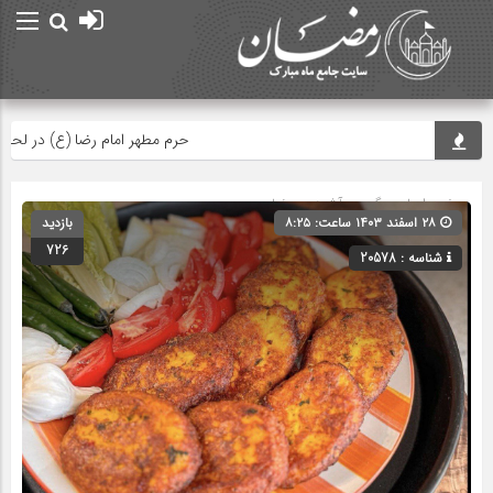
حرم مطهر امام رضا (ع) در لحظه تحوی
صفحه اصلی
» گروه »
آشپزی رمضان
۲۸ اسفند ۱۴۰۳ ساعت: ۸:۲۵
بازدید
726
شناسه : 20578