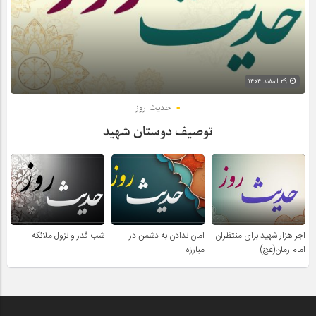
۲۹ اسفند ۱۴۰۴
حدیث روز
توصیف دوستان شهید
اجر هزار شهید برای منتظران
امان ندادن به دشمن در
شب قدر و نزول ملائکه
امام زمان(عج)
مبارزه