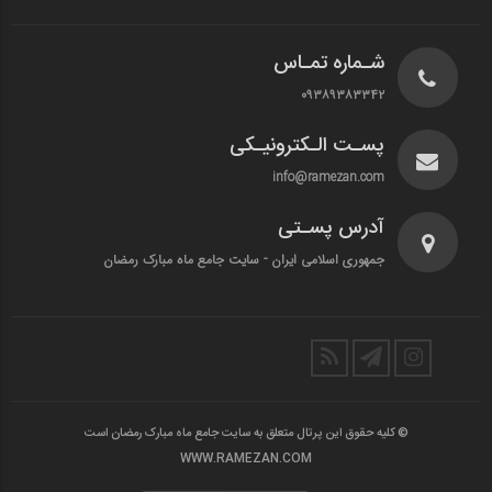
شـماره تمـاس
۰۹۳۸۹۳۸۳۳۴۲
پسـت الـکترونیـکی
info@ramezan.com
آدرس پسـتی
جمهوری اسلامی ایران - سایت جامع ماه مبارک رمضان
© کلیه حقوق این پرتال متعلق به سایت جامع ماه مبارک رمضان است
WWW.RAMEZAN.COM