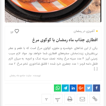
آشپزی در رمضان
13
افطاری جذاب ماه رمضان با کوکوی مرغ
یکی از این غذاهای خوشمزه و مقوی، کوکوی مرغ است که با طعم و عطر
بی‌نظیرش، زینت‌بخش سفره‌های افطاری شما خواهد بود. مواد لازم سیب
زمینی آبپز: ۴ عدد سینه مرغ پخته: نصف سینه نمک و ادویه: به میزان لازم
فلفل دلمه قرمز: ۱ عدد جعفری خرد شده: ۱ قاشق غذاخوری تخم مرغ: ۲ عدد
[…]
نویسنده : سایت جامع ماه رمضان
پ
پ