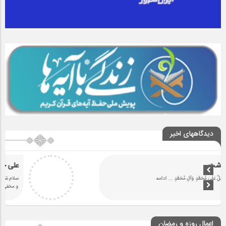
دیدگاههای اخیر
سرنوشت
اللَّٰهُمَّ صَلِّ عَلَىٰ مُحَمَّدٍ وَآلِ مُحَمَّدٍ
... ادامه
اعمال روزه و رمضان