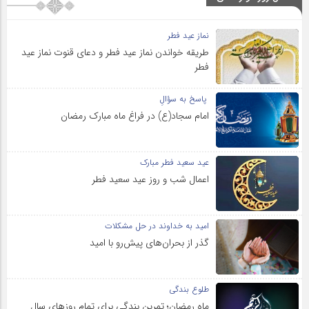
نماز عید فطر
طریقه خواندن نماز عید فطر و دعای قنوت نماز عید
فطر
پاسخ به سؤالِ
امام سجاد(ع) در فراغ ماه مبارک رمضان
عید سعید فطر مبارک
اعمال شب و روز عید سعید فطر
امید به خداوند در حل مشکلات
گذر از بحران‌های پیش‌رو با امید
طلوع بندگی
ماه رمضان؛ تمرین بندگی برای تمام روزهای سال