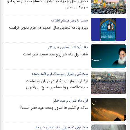
تحویل سال‌ جدید در میادین ،مساجد، بقاع متبرکه‌ و
حرم‌های‌ مطهر
بیعت با رهبر معظم انقلاب
ویژه برنامه تحویل سال جدید در حرم بانوی کرامت
دفتر آیت‌الله العظمی سیستانی
شنبه اول ماه شوال و عید سعید فطر است
سخنگوی شورای سیاستگذاری ائمه جمعه
برگزاری نماز عید فطر در تهران به امامت
حجت‌الاسلام والمسلمین حاج‌علی‌اکبری
اول ماه شوال و عید فطر
درکدام کشورها امروز جمعه عید فطر است؟
سخنگوی کمیسیون امنیت ملی خبر داد