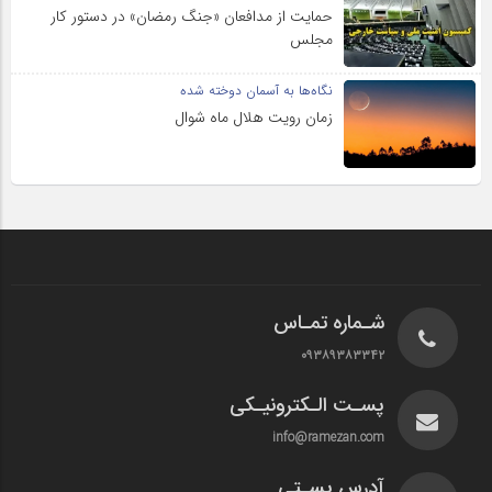
حمایت از مدافعان «جنگ رمضان» در دستور کار
مجلس
نگاه‌ها به آسمان دوخته شده
زمان رویت هلال ماه شوال
شـماره تمـاس
۰۹۳۸۹۳۸۳۳۴۲
پسـت الـکترونیـکی
info@ramezan.com
آدرس پسـتی