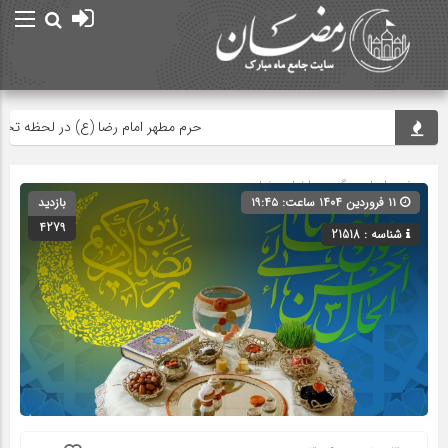
حرم مطهر امام رضا (ع) در لحظه تحویل س
صفحه اصلی
» گروه »
اخبار رمضان
۱۱ فروردین ۱۴۰۴ ساعت: ۱۹:۴۵
بازدید
4279
شناسه : 21518