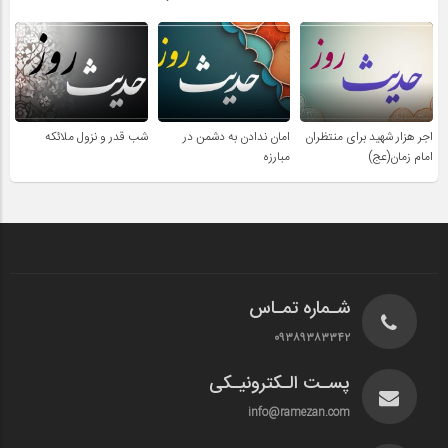
اجر هزار شهید برای منتظران
امان ندادن به دشمن در
شب قدر و نزول ملائکه
امام زمان(عج)
مبارزه
شـماره تمـاس
۰۹۳۸۹۳۸۳۳۴۲
پسـت الـکترونیـکی
info@ramezan.com