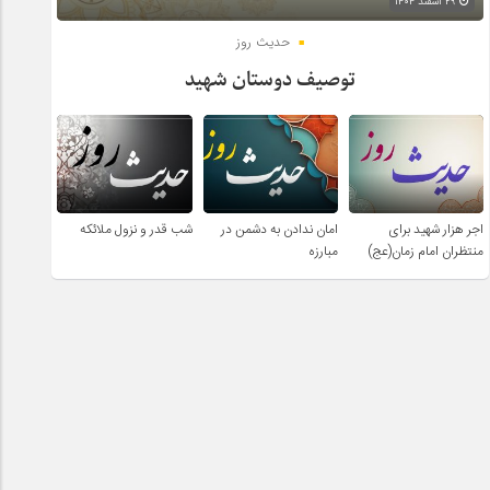
۲۹ اسفند ۱۴۰۴
حدیث روز
توصیف دوستان شهید
اجر هزار شهید برای
امان ندادن به دشمن در
شب قدر و نزول ملائکه
منتظران امام زمان(عج)
مبارزه