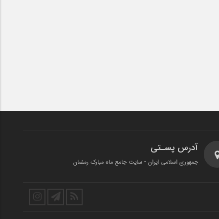
آدرس پسـتی
جمهوری اسلامی ایران - سایت جامع ماه مبارک رمضان