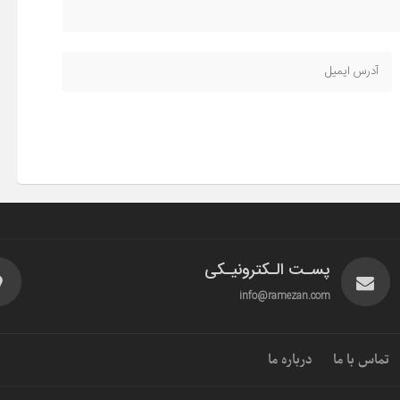
پسـت الـکترونیـکی
info@ramezan.com
تماس با ما
درباره ما