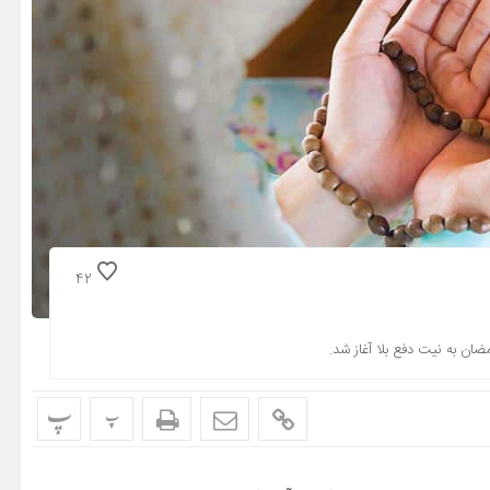
42
پ
پ