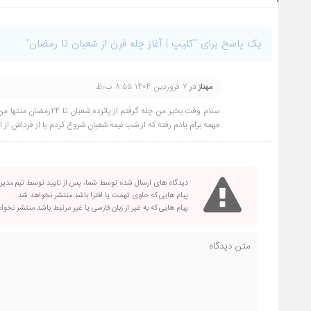
یک پاسخ برای “کلیپ | آغاز چله قرن از شعبان تا رمضان”
در
۷ فروردین ۱۴۰۴ ۸:۵۵ ب٫ظ
مهناز
سلام وقت بخیر من چله 
مهمه برام یادم رفته که از شب نیمه شعبان شروع کردم یا از فرداش از این ور هم تا ۲۴رمضا
دیدگاه های ارسال شده توسط شما، پس از تایید توسط تیم مدی
پیام هایی که حاوی تهمت یا افترا باشد منتشر نخواهد شد.
پیام هایی که به غیر از زبان فارسی یا غیر مرتبط باشد منتشر نخو