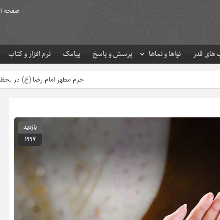
صفحه ا
های قدر
نواها و نماها
پرسش و پاسخ
پیامک
نرم افزار و کتاب
حرم مطهر امام رضا (ع) در لحظه تحویل سال
بازدید
1997