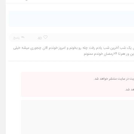
40
پاسخ
گرفتم از پانزده شعبان تا ۲۴رمضان منتها من یک شب آخرین شب یادم رفت چله رو بخونم و امروز خوندم الان چجوری میشه خیلی
ن خوندم ممنونم
ریت در سایت منتشر خواهد شد.
اهد شد.