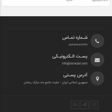
شـماره تمـاس
۰۹۳۸۹۳۸۳۳۴۲
پسـت الـکترونیـکی
info@ramezan.com
آدرس پسـتی
جمهوری اسلامی ایران - سایت جامع ماه مبارک رمضان