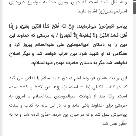
وآله نقل شده است که درآن رسول خدا به موضوع دین‌داری
اینستاگرام
امیرالمومنین(ع) اشاره دارند.
پیامبر اکرم(ص) می‌فرمایند: «إِنَّ اللهَ فَتَحَ هَذَا الدّیْن بِعَلِیّ، وَ إِذَا
قُتِلَ فَسَدَ الدّیْنُ وَلاَ یُصْلِحَهُ إِلاَّ الْمَهَدِیُّ / به درستی که خداوند این
دین را به دستان امیرالمومنین علی علیه‌السلام پیروز کرد و
هنگامی که او شهید شود دین خراب خواهد شد و دیگر اصلاح
نخواهد شد مگر به دستان حضرت مهدی علیه‌السلام».
این روایت همان فرموده امام صادق علیه‌السلام را تداعی می کند
که در کتاب الکافی (ط – اسلامیه)، ج۳، ص ۵۳۷ و ۵۳۸ آمده
است: والله بعد از شهادت امیرالمومنین علیه‌السلام تا امروز، نه
حرمتی برای خداوند باقی ماند و نه در این عالَم به کتاب و سنت
پیامبرش عمل شد و نه در میان این مردم، حدّی اقامه شد و نه به
حقّی عمل شد