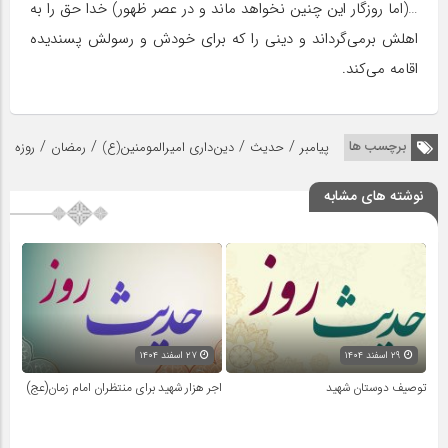
…(اما روزگار این چنین نخواهد ماند و در عصر ظهور) خدا حق را به
اهلش برمی‌گرداند و دینی را که برای خودش و رسولش پسندیده
اقامه می‌کند.
/
/
/
/
برچسب ها
پیامبر
حدیث
دین‌داری امیرالمومنین(ع)
رمضان
روزه
نوشته های مشابه
۲۹ اسفند ۱۴۰۴
۲۷ اسفند ۱۴۰۴
توصیف دوستان شهید
اجر هزار شهید برای منتظران امام زمان(عج)