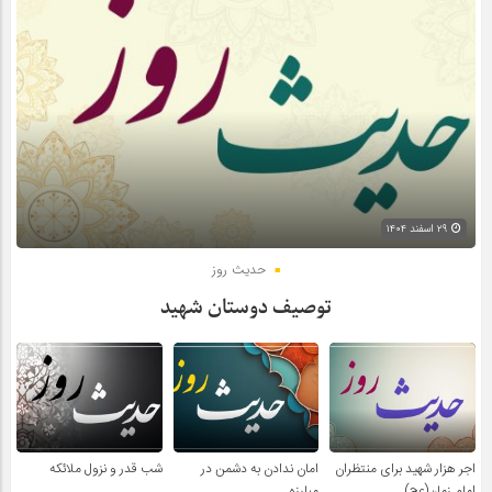
۲۹ اسفند ۱۴۰۴
حدیث روز
توصیف دوستان شهید
اجر هزار شهید برای منتظران
امان ندادن به دشمن در
شب قدر و نزول ملائکه
امام زمان(عج)
مبارزه