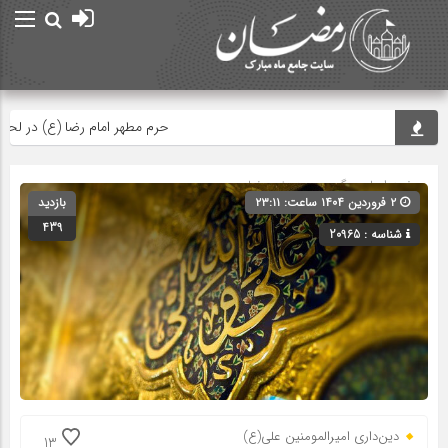
حرم مطهر امام رضا (ع) در لحظه تحو
صفحه اصلی
» گروه »
حدیث رمضان
۲ فروردین ۱۴۰۴ ساعت: ۲۳:۱۱
بازدید
439
شناسه : 20965
دین‌داری امیرالمومنین علی(ع)
13