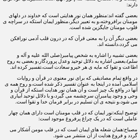
دارند:
بعضی گفته اند:منظور همان نور هدایتی است که خداوند در دلهای
مومنان برافروخته،و به تعبیر دیگر،منظور ایمان استکه در سراچه ی
قلوب مومنان جایگزین شده است.
بعضی دیگر آن را به معنی قرآن که در درون قلب آدمی نورافکن
می گردد،دانسته اند.
بعضی تشبیه را اشاره به شخص پیامبر(صلی الله علیه و آله و
سلم)،بعضی اشاره به دلائل توحید وعدل پروردگار،و بعضی به روح
اطاعت و تقوا که مایه ی هر خیرو سعادت است،تفسیر کرده اند.
در واقع تمام مصادیقی که برای نور معنوی در قرآن و روایات
اسلامی آمده در اینجا به عنوان تفسیر ذکر شده است،و روح همه ی
آنها در واقع یک چیز است و آن همان نور هدایت استکه از قرآن و
وحی و وجود پیامبران سرچشمه می گیرد،و با دلائل توحید آبیاری
می شود،و نتیجه ی آن تسلیم در برابر فرمان خدا و تقوا است.
توضیح اینکه:نور ایمان که در قلب مومنان است دارای همان چهار
عاملی است که در یک چراغ پرفروغ موجود است:
مصباح:همان شعله های ایمان است که در قلب مومن آشکار می
گردد و فروغ هدایت از آن منتشر می شود.