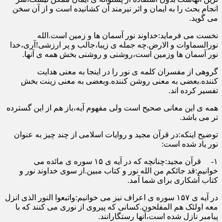
انجام بحث را به ایمان و اثر نیرمند آن کشانیده است و از آن سخن
می گوید.
نخست می فرماید:خداوند نور آسمان ها و زمین است.الله
نورالسماوات و الارض.چه جمله ی زیبا،جالب و پر ارزشی!آری،خدا
نور آسمان ها وزمین است،روشنی و روشنی بخش همه ی آنها.
گروهی از مفسران کلمه ی نور را در اینجا به معنی هدایت
کننده.بعضی به معنی روشن کننده.وبعضی به معنی زینت بخش
تفسیر کرده اند.
همه ی این معانی صحیح است ولی مفهوم آیه،باز هم از این گسترده
تر می باشد.
توضیح اینکه:در قرآن مجید و روایات اسلامی از چند چیز به عنوان
نور یاد شده است:
۱- قرآن مجید:چنانچه که در آیه ی ۱۵ سوره ی مائده می
خوانیم:قد جائکم من الله نور و کتاب مبین.از سوی خداوند نور و
کتاب آشکاری برای شما آمد.
در آیه ی ۱۵۷ سوره ی اعراف نیز می خوانیم:واتبعوا النور الذی انزل
معه اولئک هم المفلحون.کسانی که پیروی از نوری می کنند که با
پیامبر نازل شده است،آنها رستگارانند.