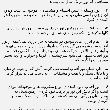
مسافتی که نور در یک سال می پیماید.
۳- نور،وسیله ی تبیین اجسام و مشاهده ی موجودات است،وبدون
آن چیزی را نمی توان دید،بنابراین هم ظاهر است و هم مظهر(ظاهر
کننده ی غیر).
۴- نور آفتاب که مهمترین نور در دنیای ماست،پرورش دهنده ی
گلها و گیاهان بلکه رمز بقای همه ی موجودات است.
۵- تمام انرژی های موجود در محیط(به جز انرژی اتمی)همه از نور
آفتاب سرچشمه می گیرد،حرکت بادها،ریزش باران و جریان نهرها
و آبشارها و بالاخره حرکت همه ی موجودات زنده با کمی دقت به
نور آفتاب منتهی می شود.سرچشمه ی گرما و حرارت و آنچه بستر
موجودات را گرم نگه
می دارد همان نور آفتاب است.حتی گرمی آتش که از چوب درختان
و یا ذغال سنگ و یا نفت و مشتقات آن به دست می آید نیزاز گرمی
آفتاب است.
۶- نور آفتاب نابود کننده ی انواع میکروب ها و موجودات موذی
است و اگر تابش این نور پر برکت نبود کره ی زمین،تبدیل به
بیمارستان بزرگی می شد که همه ی ساکنانش با مرگ دست به
گریبان بودند.
خلاصه هر چه در این پدیده ی عجیب عالم یعنی نور می نگریم و