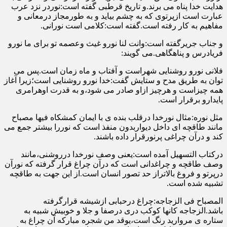
هدایت خدا پناه می برند.و تاریخ قرطبی گفته است:نوردر نزد عرب
عبارت است ازپرتوی که به چشم بیاید و به طورمجاز درمعانی و
مفاهیم به کار رفته است.گفته است:کلامی است نورانی.
و جناب جریرگفته است:وانت لنا نورو غیث وعصمه تو برای ما نورو
فریادرس و پناهگاهی.می گویند:
فلانی نورو روشنایی شهراست و آفتاب و ماه زمان است.پس می
توان به طریق مدح و ستایش گفت:خدا نورو روشنایی است؛زیرا آغاز
همه چیزاست و هرچیز ازاو صادر می شود،و به قدرت اوهرامری
پایدارو برقرار است.
مثل نوره:مثال نورخدا درقلب بنده ی با ایمان کمشکاه فیها مصباح
مانند طاقچه ای داخل دیواربدون منفذ است که نوررا بیشتر جمع می
کند و درآن چراغی پرنورقرار داده باشند.
درکتاب التسهیل آمده است:یعنی وصف نورخدا درروشنی،مانند
وصف طاقچه و چراغدانی است که درآن چراغ قرار گرفته که نورآن
درپرتو و فروغ بالاتراز حد تصور انسان است.از این جهت به طاقچه
تشبیه شده است.
المصباح فی الزجاجه:چراغ درحبابی ازشیشه قرارگرفته
باشد.الزجاجه کانها کوکب دری درصفا و جلا و خوبیش شبیه به
ستاره ی مروارید رنگ است،یوقد من شجره مبارکه آن چراغ به