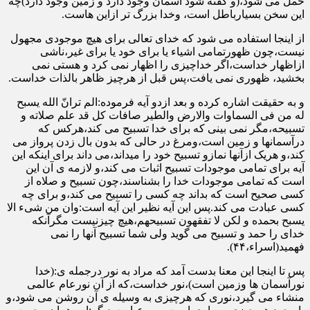
حمل می شود،(و گفته شود آسمان وجود دارد و زمین وجود دارد)چه
این سخن بسیارباطل است، وخدا بزرگ تر ازاین هاست.
از اینجا استفاده می شود که خدای تعالی برای هیچ موجودی مجهول
نیست،چون ظهورتمامی اشیاء یا برای خود یا برای غیر،ناشی
ازاظهار خداست،اگر خداچیزی را اظهار نمی کرد و هستی نمی
بخشید، ظهوری نمی یافت،پس قبل از هرچیز ظاهر بالذات خداست.
و به حقیقت اشاره کرده و بعد ازدو آیه فرموده:الم ترانّ الله یسبح
له من فی السماوات والارض والطیر صافات کل قد علم صلاته و
تسبیحه،مگر نمی بینی که برای خدا تسبیح می کند،هرکس که
درآسمانها و زمین است،ومرغ در حالی که بدون بال زدن پرواز می
کند،و هریک ازآنها نمازو تسبیح خود را میداند،می داند برای اینکه این
آیه برای تمامی موجودات تسبیح اثبات می کند،و لازمه ی آن این
است که تمامی موجودات خدا را بشناسند،چون تسبیح و صلاه از
کسی صحیح است که بداند چه کسی را تسبیح می کند،و برای چه
کسی عبادت می کند.پس این آیه نظیر این آیه است:وان من شیء الا
یسبح بحمده و لکن لا تفقهون تسبیحهم،هیچ چیزنیست مگرآنکه
خدای را حمد و تسبیح می گوید ولی شما تسبیح آنها را نمی
فهمید(اسراء،۴۴).
پس تا اینجا این معنا بدست آمد که مراد به نور درجمله ی:(خدا
نورآسمان ها وزمین است)،نور خداست،که از آن نورعام عالمی
منشاء می گیرد،نوری که هرچیزی به وسیله ی آن روشن می شود،و