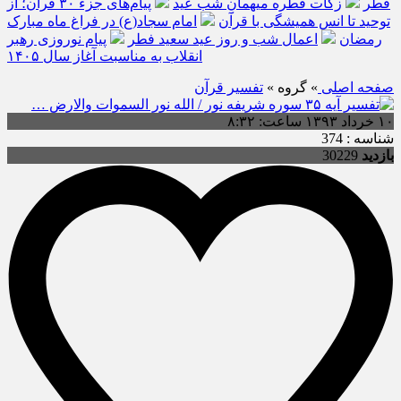
فطر
زکات فطره میهمانِ شب عید
پیام‌های جزء ۳۰ قرآن؛ از
توحید تا انس همیشگی با قرآن
امام سجاد(ع) در فراغ ماه مبارک
رمضان
اعمال شب و روز عید سعید فطر
پیام نوروزی رهبر
انقلاب به مناسبت آغاز سال ۱۴۰۵
صفحه اصلی
» گروه »
تفسیر قرآن
۱۰ خرداد ۱۳۹۳ ساعت: ۸:۳۲
شناسه : 374
بازدید
30229