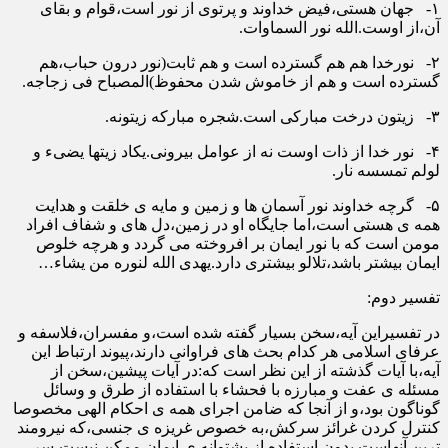
۱- جهان هستی،فیض خداوند و پرتوی از نور است،قوام و بقای
آن،از اوست.الله نور السماوات.
۲- نورخدا هم هم گسترده است و هم ثابت(نور درون حباب،هم
گسترده است و هم از خاموش شدن محفوظ)المصباح فی زجاجه.
۳- زیتون درخت مبارکی است.شجره مبارکه زیتونه.
۴- نور خدا از ذات اوست نه از عوامل بیرونی.یکاد زیتها یضیء و
لولم تمسسه نار.
۵- گرچه خداوند نور آسمان ها و زمین و مایه ی خلقت و هدایت
همه ی هستی است،اما جایگاه او در زمین،دل های و شفاف افراد
مومن است که با نور ایمان بر افروخته می گردد و هرچه خلوص
ایمان بیشتر باشد،تلالو بیشتری دارد.یهدی الله لنوره من یشاء…
تفسیر دوم:
در تفسیراین آیه،سخن بسیار گفته شده است،و مفسران،فلاسفه و
عرفای اسلامی هر کدام بحث های فراوانی دارند،پیوند ارتباط این
آیه،با آیات گذشته از این نظر است که:در آیات پیشین،سخن از
مسئله ی عفت و مبارزه با فحشاء با استفاده از طرق و وسائل
گوناگون بود،و از آنجا که ضامن اجرای همه ی احکام الهی مخصوصا
کنترل کردن غرائز سرکش،به خصوص غریزه ی جنسی،که نیرومند
ترین آنهاست بدون استفاده از پشتوانه ی ایمان ممکن نیست،سر