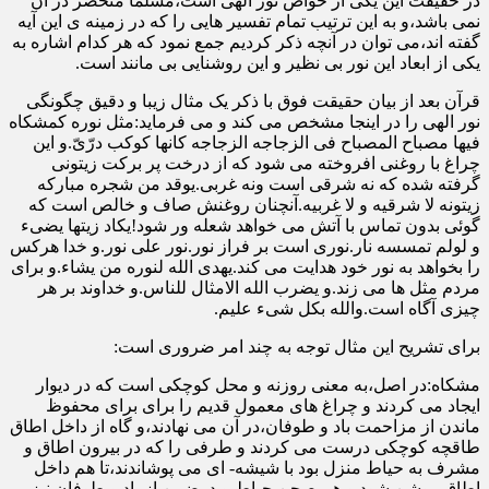
در حقیقت این یکی از خواص نور الهی است،مسلما منحصر در آن
نمی باشد،و به این ترتیب تمام تفسیر هایی را که در زمینه ی این آیه
گفته اند،می توان در آنچه ذکر کردیم جمع نمود که هر کدام اشاره به
یکی از ابعاد این نور بی نظیر و این روشنایی بی مانند است.
قرآن بعد از بیان حقیقت فوق با ذکر یک مثال زیبا و دقیق چگونگی
نور الهی را در اینجا مشخص می کند و می فرماید:مثل نوره کمشکاه
فیها مصباح المصباح فی الزجاجه الزجاجه کانها کوکب درّیّ.و این
چراغ با روغنی افروخته می شود که از درخت پر برکت زیتونی
گرفته شده که نه شرقی است ونه غربی.یوقد من شجره مبارکه
زیتونه لا شرقیه و لا غربیه.آنچنان روغنش صاف و خالص است که
گوئی بدون تماس با آتش می خواهد شعله ور شود!یکاد زیتها یضیء
و لولم تمسسه نار.نوری است بر فراز نور.نور علی نور.و خدا هرکس
را بخواهد به نور خود هدایت می کند.یهدی الله لنوره من یشاء.و برای
مردم مثل ها می زند.و یضرب الله الامثال للناس.و خداوند بر هر
چیزی آگاه است.والله بکل شیء علیم.
برای تشریح این مثال توجه به چند امر ضروری است:
مشکاه:در اصل،به معنی روزنه و محل کوچکی است که در دیوار
ایجاد می کردند و چراغ های معمول قدیم را برای برای محفوظ
ماندن از مزاحمت باد و طوفان،در آن می نهادند،و گاه از داخل اطاق
طاقچه کوچکی درست می کردند و طرفی را که در بیرون اطاق و
مشرف به حیاط منزل بود با شیشه- ای می پوشاندند،تا هم داخل
اطاق روشن شود و هم صحن حیاط،و درضمن از باد و طوفان نیز