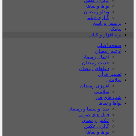
گالری عکس
نواها و نماها
ویدئو رمضان
گالری فیلم
پرسش و پاسخ
پیامک
نرم افزار و کتاب
صفحه اصلی
ادعیه رمضان
اعمال رمضان
حدیث رمضان
دعاهای رمضان
تفسیر قرآن
سلامتی
آشپزی رمضان
سلامتی
شب های قدر
نواها و نماها
صدا و سیما و رمضان
فایل های صوتی
عکس رمضان
گالری عکس
نواها و نماها