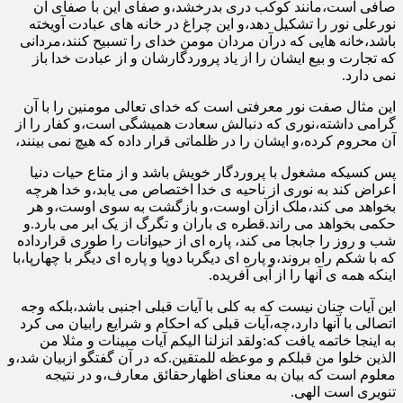
صافی است،مانند کوکب دری بدرخشد،و صفای این با صفای آن
نورعلی نور را تشکیل دهد،و این چراغ در خانه های عبادت آویخته
باشد،خانه هایی که درآن مردان مومن خدای را تسبیح کنند،مردانی
که تجارت و بیع ایشان را از یاد پروردگارشان و از عبادت خدا باز
نمی دارد.
این مثال صفت نور معرفتی است که خدای تعالی مومنین را با آن
گرامی داشته،نوری که دنبالش سعادت همیشگی است،و کفار را از
آن محروم کرده،و ایشان را در ظلماتی قرار داده که هیچ نمی بینند،
پس کسیکه مشغول با پروردگار خویش باشد و از متاع حیات دنیا
اعراض کند به نوری از ناحیه ی خدا اختصاص می یابد،و خدا هرچه
بخواهد می کند،ملک ازآن اوست،و بازگشت به سوی اوست،و هر
حکمی بخواهد می راند.قطره ی باران و تگرگ از یک ابر می بارد.و
شب و روز را جابجا می کند، پاره ای از حیوانات را طوری قرارداده
که با شکم راه بروند،و پاره ای دیگربا دوپا و پاره ای دیگر با چهارپا،با
اینکه همه ی آنها را از آبی آفریده.
این آیات چنان نیست که به کلی با آیات قبلی اجنبی باشد،بلکه وجه
اتصالی با آنها دارد،چه،آیات قبلی که احکام و شرایع رابیان می کرد
به اینجا خاتمه یافت که:ولقد انزلنا الیکم آیات مبینات و مثلا من
الذین خلوا من قبلکم و موعظه للمتقین.که در آن گفتگو ازبیان شد،و
معلوم است که بیان به معنای اظهارحقائق معارف،و در نتیجه
تنویری است الهی.