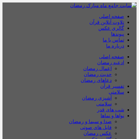
صفحه اصلی
تلاوت آنلاین قرآن
گالری عکس
پیوندها
تماس با ما
درباره ما
صفحه اصلی
ادعیه رمضان
اعمال رمضان
حدیث رمضان
دعاهای رمضان
تفسیر قرآن
سلامتی
آشپزی رمضان
سلامتی
شب های قدر
نواها و نماها
صدا و سیما و رمضان
فایل های صوتی
عکس رمضان