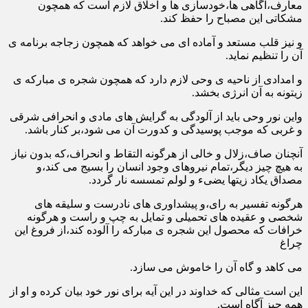
معارف،آگاهی ها،خودسازی ها و اخلاق لازم است که همچون
مشکاتی این مصباح را حفظ کند.
و نیز قلب مستعد و آماده ای می خواهد که همچون زجاجه برنامه ی
آن را تنظیم نماید.
و امدادی از ناحیه ی وحی لازم دارد که همچون شجره ی مبارکه ی
زیتونه به آن انرژی بخشد.
واین نور وحی باید از آلودگی به گرایش های مادی و انحرافی شرقی
و غربی که موجب پوسیدگی و کدورت آن می شود،بر کنار باشد.
آنچنان صاف،زلال و خالی از هرگونه التقاط و انحراف،که بدون نیاز
به هیچ چیز دیگر،تمام نیروهای وجود انسان را بسیج می کند،و
مصداق یکاد زیتها یضیء و لولم تمسسه نار گردد.
هرگونه تفسیر به رای،و پیشداوری های نادرست و سلیقه های
شخصی و عقیده های تحمیلی و تمایل به چپ و راست و هرگونه
خرافات که محصول این شجره ی مبارکه را آلوده کند،از فروغ این
چراغ
می کاهد و گاه آن را خاموش می سازد.
این است مثالی که خداوند در این آیه برای نور خود بیان کرده و او از
همه چیز آگاه است.