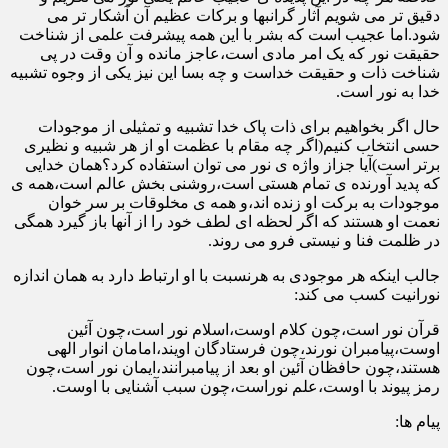
دقیق تر می شویم آثار گرانبها و برکات عظیم آن آشکار تر می
شود.اما عجیب است که بشر با این همه پیشرفت علمی از شناخت
حقیقت نور که یک امر مادی است،عاجز مانده و آن وقت در پی
شناخت ذات و حقیقت خداست و چه بسا این نیز یکی از وجوه تشبیه
خدا به نور است.
حال اگر بخواهیم برای ذات پاک خدا تشبیه و تمثیلی از موجودات
حسی انتخاب کنیم(اگر چه مقام با عظمت او از هر شبیه و نظیری
برتر است)آیا جزاز واژه ی نور می توان استفاده کرد؟همان خدایی
که پدید آورنده ی تمام هستی است،روشنی بخش عالم است،همه ی
موجودات به برکت او زنده اند،و همه ی مخلوقات بر سر خوان
نعمت او هستند که اگر لحظه ای لطف خود را از آنها باز گیرد همگی
در ظلمت فنا و نیستی فرو می روند.
جالب اینکه هر موجودی به هرنسبت با او ارتباط دارد به همان اندازه
نورانیت کسب می کند:
قرآن نور است،چون کلام اوست،اسلام نور است،چون آئین
اوست،پیامبران نورند،چون فرستادگان اویند،امامان انوار الهی
هستند،چون حافظان آئین او بعد از پیامبرانند،ایمان نور است،چون
رمز پیوند با اوست،علم نوراست،چون سبب آشنایی با اوست.
پیام ها: