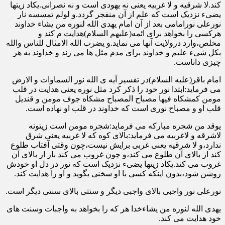
کند.لا شرقیه و لا غربیه یعنی نه یهودی است و نه نصرانی.یکاد زیتها
یضیء نزدیک است که علم از آن منفجر گردد.و لولم تمسسه نار
نورعلی نورامامی بعد از آن امام یهدی الله لنوره من یشاء خداوند
هرکسی را بخواهد برای ائمه(علیهم السلام)هدایت م کند و
مخلص،وارد درولایت آنها می نماید.و یضرب الله الامثال للناس والله
بکل شیء علیم و خداوند برای مدم مثل ها می زند و خداوند به هر
چیزی داناست.
امام باقر(علیه السلام)در تفسیر آیه ی الله نور السماوات و الارض
می فرماید:ابتدا نور خود را ذکر کرد مثل نوره یعنی هدایت در قلب
مومن کمشکاه فیها مصباح المصباح مشکاه جوف مومن و قندیل
قلب او و مصباح نوری است که خداوند در قلب او نهاده است.
یوقد من شجره مبارکه می فرماید:شجره مومن است زیتونه
لاشرقه و لاغربیه می فرماید:بالای کوه که لا غربیه یعنی شرق
ندارد،و لا شرقیه یعنی غربی برایش نیست،چون وقتی آفتاب طلوع
کند از بالای آن طلوع می کند،و چون غروب می کند باز از بالای آن
غروب می کند.یکاد زیتها یضیء نزدیک است که نور در دل او خودش
روشن شود،بدون اینکه کسی با او سخنی بگوید و او را هدایت کند.
نورعلی نور واجبی بالای واجبی دیگر و سنتی بالای سنتی دیگر است.
یهدی الله لنوره من یشاءخدا هر که را بخواهد به واجبات وسنت های
خود هدایت می کند.