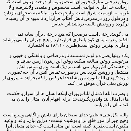
روغن درختی مبارک فروزان است،زیتونه از درخت زیتون است که
ازجانب خدا دارای فوائدی است مخصوص و متعدد، ولاشرقیه و لا
غربیه نه ازسمت شرق است و ازجهت غرب،بلکه به صحرای بازدارد
و درطول روز درمعرض تابش آفتاب قراردارد تا میوه ی آن رسیده
ترگردد و روغنش پالفته ترباشد.ابن عباس
می گوید:درختی است درصحرا که هیچ درختی برآن سایه نمی
افکند.و درسایه ی کوه یا غاری قرارندارد و هیچ چیزآن را نمی پوشاند
و دارای بهترین روغن است(طبری ۱۸/۱۱۰ به اختصار).
یکاد زیتها یضیء و لولم تمسسه نار:درصافی و پالفتگی و خوبی و
مرغوبیت روغن مبالغه میکند،روغن این زیتون ازبس صاف و
درخشندگی اش نیکو می باشد،نزدیک است بدون تماس آتش
مشتعل و روشن گردد.پس درصورت تماس آتش با آن چه تصوری
دارید؟!یهدی الله لنوره من یشاءخدا هرکس را که بخواهد به پیروی از
نورش یعنی قرآن موفق می کند.
و یضرب الله الامثال للناس:برای اینکه انسان ها از اسرارو حکمت
های امثال پند واندرزبگیرند،خدا برای افهام آنان امثال را بیان می
کند،تا آن را دریابند.
والله بکل شیء علیم:خدای سبحان دارای دانش و آگاهی وسیع است
وهیچ چیز از امور خلق بر او پوشیده نیست۰ دراین بیان، وعد و وعید
مکنون است.طبری گفته است:این مثلی است که خدای متعال آنرا