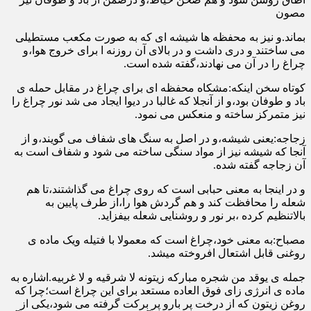
مصون
بماند.و نیز به محفظه ها شیشه ای که به صورت مکعب مستطیلی
می ساختند و دری داشت و در بالای آن روزنه ا برای خروج هوا،و
چراغ را در آن می نهادند،گفته شده است.
کوتاه سخن اینکه:مشکاه محفظه ای برای چراغ در مقابل حمله ی
باد و طوفان بود،و از آنجلا که غالبا در دیوا ایجاد می شد نور چراغ را
نیز متمرکز ساخته و منعکس می نمود.
زجاجه:یعنی شیشه،و در اصل به سنگ های شفاف می گویند،و از
آنجا که شیشه نیز از مواد سنگی ساخته می شود و شفاف است به
آن زجاجه گفته شده.
و در اینجا به معنی حبابی است که روی چراغ می گذاشتند،تا هم
شعله را محافظت کند و هم گردش هوا را،از طرف پایین به
بالاتنظیم کرده ،بر نور و روشنایی شعله بیفزاید.
مصباح:به معنی خود،چراغ است که معمولا با فتیله ویک ماده ی
روغنی قابل اشتعال افروخته میشد.
جمله ی یوقد من شجره مبارکه زیتونه لا شرقیه و لا غربیه.اشاره به
ماده ی انرژی زای فوق العاده مستعد برای این چراغ است؛چرا که
روغن زیتون که از درخت پر بارو پر برکت گرفته می شود،یکی از