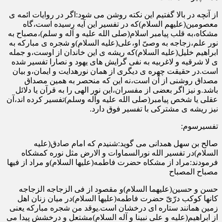
از آنچه در بالا گفتیم این نکته روشن می شود:اگر در روایات ائمه ی
معصومین(علیهم السلام)که در تفسیر این آیه رسیده است،گاه
مشکاه،به قلب پیامبر اسلام(صلی الله علیه و آله و سلم)،مصباح به
نور علم،زجاجه به وصیّ او،علی(علیه السلام)و شجره ی مبارکه به
ابراهیم خلیل(علیه السلام)که ریشه ی این خاندان از اوست،و جمله
ی لا شرقیه و لاغربیه به نفی گرایش های یهود و نصارا تفسیر شده
است.در حقیقت چهره ی دیگری از همان نورهدایت و ایمان،و بیان
مصداق روشنی از آن است،نه این که منحصر به همین مصداق
باشد.و نیز اگر بعضی از مفسران،این نور الهی را به قرآن یا دلائل
عقلی یا شخص پیامبر(صلی الله علیه وآله وسلم)تفسیر کرده اند،آن
نیز ریشه ی مشترکی با تفسیر فوق دارد.
تفسیرسوم:
صالح بن سهل همدانی می گوید:شنیدم که امام صادق(علیه
السلام)در تفسیر الله نورالسماوات و الارض مثل نوره کمشکاه
فرمودند:مراد از مشکاه حضرت فاطمه(علیها السلام)و مراد از فیها
مصباح المصباح
حسن و حسین(علیهما السلام)و مقصود از فی الزجاجه الزجاجه
کانها کوکب درّیّ حضرت فاطمه(علیها السلام)در میان زنان اهل
زمین همانند ستاره ای درخشان است.یوقد من شجره مبارکه یعنی
از ابراهیم(علیه و علی نبینا و آله السلام)مشتعل و درخشش پیدا می