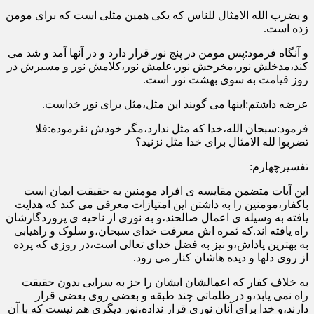
و یضرب الله الامثال للناس که یکی همین مثلی است که برای مومن
زده است.
و آنگاه فرمود:پس مومن در پنج نور قرار دارد و در آنها آمد و شد می
کند،مدخلش نور،مخرجش نور،علمش نور،کلامش نور و مسیرش در
روز قیامت به سوی بهشت نور است.
عرضه داشتم:اینها می گویند این مثل،مثل برای نور خداست.
فرمود:سبحان الله،خدا که مثل ندارد،مگر خودش نفرموده:فلا
تضربوا لله الامثال برای خدا مثل نزنید؟
تفسیرچهارم:
این آیات متضمن مقایسه ی افراد مومنین به حقیقت ایمان است
باکفار،مومنین را به داشتن این امتیازات معرفی می کند که هدایت
یافته به وسیله ی اعمال صالحند،و به نوری از ناحیه ی پروردگارشان
راه یافته اند.که ثمره اش معرفت خدای سبحان،و سلوک و راهیابی
به بهترین پاداش،و نیز به فضل خدای تعالی است،در روزی که پرده
از روی دلها و دیده هاشان کنار می رود.
به خلاف کفار که اعمالشان ایشان را جز به سرایی بدون حقیقت
راه نمی یابد،و در ظلماتی چند طبقه و بعضی روی بعضی قرار
دارند،و خدا برای آنان نوری قرار نداده،نور دیگری هم نیست که با آن