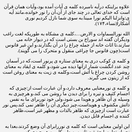
علاوه براینکه درآیه نامبرده کلمه ی آیات آمده بود،وآیات همان قرآن
است که خدای تعالی در چند جای از آن،آن را نور خوانده،مانند آیه
ی:وانزلنا الیکم نورا مبینا.به سوی شما نازل کردیم نوری
آشکارا(نساء،۱۷۴).
الله نورالسماوات و الارض…،کلمه ی مشکاه به طوریکه لغت راغب
ودیگران گفته اند سوراخ بن بستی است که در دیوار خانه می
سازند،تا اثاث خانه از جمله چراغ را در آن بگذارند،و این غیر فانوس
است(چون فانوس جا چراغی منقول و متحرک را می گویند).
و کلمه ی کوکب دری به معنای ستاره ی پرنور است،که در آسمان
چند عدد انگشت شمار ازآنها دیده می شود،و کلمه ی ایقاد به معنای
روشن کردن چراغ یا آتش است،وکلمه ی زیت به معنای روغن است
که از زیتون می گیرند.
و کلمه ی نورمعنایی معروف دارد،و آن عبارت است از:چیزی که
اجسام کثیف و تیره را برای دیدن ما روشن می کند،و هرچیزی به
وسیله ی آن ظاهر و هویدا می شود،ولی خود نوربرای ما به نفس
ذاتش مکشوف و هویداست،چیز دیگری آن را ظاهر نمی کند،پس نور
عبارت است ازچیزی که ظاهر بالذات و مظهر غیر است،ظاهر
کننده ی اجسام قابل دیدن.
این اولین معنایی است که کلمه ی نوررابرای آن وضع کردند،بعدا به
نحو استعاره یا حقیقت ثانویه به طورکلی به هر چیزی که