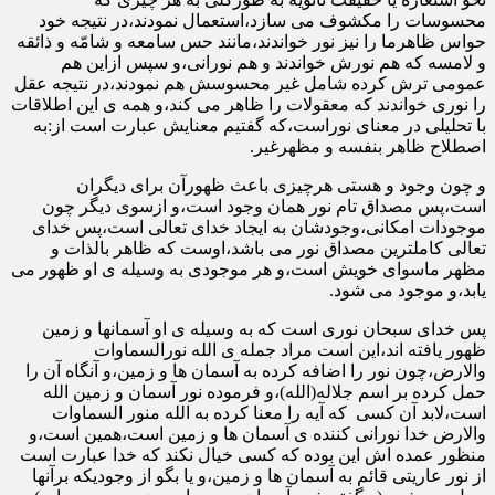
محسوسات را مکشوف می سازد،استعمال نمودند،در نتیجه خود
حواس ظاهرما را نیز نور خواندند،مانند حس سامعه و شامّه و ذائقه
و لامسه که هم نورش خواندند و هم نورانی،و سپس ازاین هم
عمومی ترش کرده شامل غیر محسوسش هم نمودند،در نتیجه عقل
را نوری خواندند که معقولات را ظاهر می کند،و همه ی این اطلاقات
با تحلیلی در معنای نوراست،که گفتیم معنایش عبارت است از:به
اصطلاح ظاهر بنفسه و مظهرغیر.
و چون وجود و هستی هرچیزی باعث ظهورآن برای دیگران
است،پس مصداق تام نور همان وجود است،و ازسوی دیگر چون
موجودات امکانی،وجودشان به ایجاد خدای تعالی است،پس خدای
تعالی کاملترین مصداق نور می باشد،اوست که ظاهر بالذات و
مظهر ماسوای خویش است،و هر موجودی به وسیله ی او ظهور می
یابد،و موجود می شود.
پس خدای سبحان نوری است که به وسیله ی او آسمانها و زمین
ظهور یافته اند،این است مراد جمله ی الله نورالسماوات
والارض،چون نور را اضافه کرده به آسمان ها و زمین،و آنگاه آن را
حمل کرده بر اسم جلاله(الله)،و فرموده نور آسمان و زمین الله
است،لابد آن کسی که آیه را معنا کرده به الله منور السماوات
والارض خدا نورانی کننده ی آسمان ها و زمین است،همین است،و
منظور عمده اش این بوده که کسی خیال نکند که خدا عبارت است
از نور عاریتی قائم به آسمان ها و زمین،و یا بگو از وجودیکه برآنها