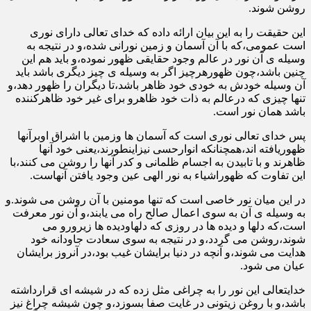
روشن شوند.
این حقیقت را به این بیان ارائه داده که خدای تعالی دارای نوری
است عمومی،که با آن آسمان و زمین نورانی شده،و در نتیجه به
وسیله ی آن نور در عالم وجود حقایقی ظهور نموده،و باید هم این
چنین باشد،چون ظهورهرچیز اگر به وسیله ی چیز دیگری باشد باید
آن وسیله خودش به خودی خود ظاهر باشد،تا دیگران را ظهور دهد،و
تنها چیزی که درعالم به ذات خود ظاهرو برای غیر خود ظاهرکننده
باشد همان نور است.
پس خدای تعالی نوری است که آسمان ها وزمین با اشراق اوبرآنها
ظهوریافته اند،همچنانکه انوارحسی نیزاینطورند،یعنی خود آنها
ظاهرند و با تابیدن به اجسام ظلمانی و کدر آنها را روشن می کنند،با
این تفاوت که ظهوراشیاء به نور الهی عین وجود یافتن آنهاست.
در این میان نور خاصی است که تنها مومنین با آن روشن می شوند.و
به وسیله ی آن به سوی اعمال صالح راه می یابند،و آن نور معرفت
است،که دلها و دیده ها در روزی که دلهاودیده ها زیرورو می
شوند،روشن می گردد،و در نتیجه به سوی سعادت جاودانه خود
هدایت می شوند،و آنچه در دنیا برایشان غیب بود،در آنروز برایشان
عیان می شود.
خدایتعالی این نور را به چراغی مثل زده که در شیشه ای قرارداشته
باشد،و با روغن زیتونی در غایت صفا بسوزد،و چون شیشه چراغ نیز