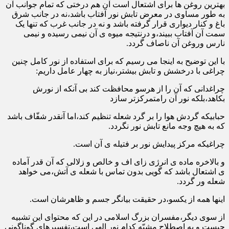
بهترین روغن ها برای اشتعال است آن هم درختی که تمام جوانب آن
به طور مساوی در معرض تابش نور آفتاب باشد،نه در جانب شرق
باغ و کنار دیواری قرار گرفته باشد و نه در جانب غرب که تنها یک
سمت آن آفتاب ببیند،و درنتیجه میوه ی آن نیمی رسیده و نیمی
نارس وروغن آن ناصاف گردد.
با این توضیح به اینجا می رسیم که برای استفاده از نور کامل چنین
چراغی با درخشش و تابش بیشتر،نیاز به چهار عامل داریم:
چراغدانی که آن را از هرسو محافظت کند بی آنکه از نورش
بکاهد،بلکه نور آن رامتمرکزتر سازد
حبابیکه گردش هوا را بر گرد شعله تنظیم کند،اما آنقدر شفّاف باشد
که به هیچ وجه مانع تابش نور نگردد.
چراغیکه مرکز پیدایش نور بر فتیله ی آن است.
و بالاخره ماده ی انرژی زای اف و خالص و زلالی که آن قدر آماده
ی اشتعال باشد که گویی بدون تماس با شعله ی آتش،می خواهد
شعله ور گردد.
اینها همه از یکسو،در حقیقت بیانگر جسم و ظاهرشان است.
از سوی دیگر،مفسران بزرگ اسلامی در این که محتوای این تشبیه
چیست و به اصطلاح مشبّه کدام نور الهی است،تفسیرهای گوناگونی