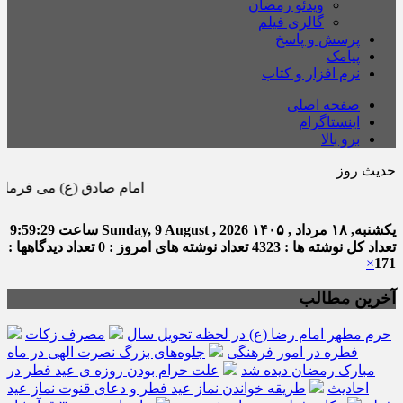
ویدئو رمضان
گالری فیلم
پرسش و پاسخ
پیامک
نرم افزار و کتاب
صفحه اصلی
اینستاگرام
برو بالا
حدیث روز
امام صادق (ع) می فرماید : هر كس در ماه 
یکشنبه, ۱۸ مرداد , ۱۴۰۵
Sunday, 9 August , 2026
ساعت
9:59:30
تعداد کل نوشته ها : 4323
تعداد نوشته های امروز : 0
تعداد دیدگاهها :
×
171
آخرین مطالب
حرم مطهر امام رضا (ع) در لحظه تحویل سال
مصرف زکات
فطره در امور فرهنگی
جلوه‌های بزرگ نصرت الهی در ماه
مبارک رمضان دیده شد
علت حرام بودن روزه ی عید فطر در
احادیث
طریقه خواندن نماز عید فطر و دعای قنوت نماز عید