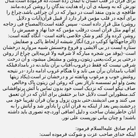
برای قرآن در قلب انسان با ایمان زده است،که فرموده است:مثال
نورش که به وسیله ی آن راه هدایت بندگان را روشن کرده،مانند
طاقچه ی بدون منفذ است در دیوار که در آن چراغی باشد،چراغ را
برای آنچه در قلب مؤمن قرار دارد از قبیل قرآن(آیات و دلایل
روشن) مثل قرار داده است۰ سپس گفته است:(المصباح فی زجاجه
)و آنهم مثل قرآن است درقلب مؤمن که خدا نهاد و ضمیرش را
روشن کرده واز کفر و شک خلاصی یافته است۰ آنگاه گفته است:
(الزجاجهکانها کوکب دری) آنگار شیشه ازلحاظ پاکی و صفایش
ستاره ایست در بی آلایشی و فروغ وحسنش شبیه مروارید درخشان
است۰(یوقد من شجره مبارکه لا شرقیه ولا غربیه)این چراغ از روغن
درختی پر برکت،یعنی زیتون،روشن و مشتعل میشود، و آن درخت
شرقی نیست که فقط درغروب،آفتاب برآن بتابد،نه در بامدادفبلکه
آفتاب بامدادان برآن می تابد و تا هنگام غروب ادامه دارد۰در نتیجه
روغنش خوب و مرغوب وپاتفته تر و درخشان تر است.(یکاد زیتها
یضئ ولو لم تمسسه نار)از بس که روغن این زیتون پاک وخالص
صاف نیکو است که نزدیک است خود بدون تماس با آتش پرتوافشانی
کند.منظوراین است دلایل خدا بر ختقش برای آنان که در آن تعمق
می کنند و می اندیشند،حتی بدون نزول و بیان قرآن تقریبا خود می
درخشند،پس بعد از اینکه به قرآن آنان را یادآور شد و آیاتش را به
آنان خاطرنشان ساخت و دلیل اضافی آورد،چه تصوری باید داشته
باشند! و چنان بیانی نوریست علی نور.
امام صادق علیه‌السلام فرمود:
اینکه خدای صاحب عزت و شوکت فرموده است: