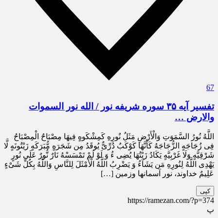
67
تفسیر آیه ۳۵ سوره شریفه نور / الله نور السموات
والارض …
اللَّهُ نُورُ السَّمَوَتِ وَالْأَرْضِ مَثَلُ نُورِهِ کَمِشْکَوهٍ فِیهَا مِصْبَاحٌ الْمِصْبَاحُ
فِى زُجَاجَهٍ الزُّجَاجَهُ کَأَنَّهَا کَوْکَبٌ دُرِّىٌّ یُوقَدُ مِن شَجَرَهٍ مُّبَرَکَهٍ زَیْتُونَهٍ لَّا
شَرْقِیَّهٍ وَلَا غَرْبِیَّهٍ یَکَادُ زَیْتُهَا یُضِى ءُ وَ لَوْ لَمْ تَمْسَسْهُ نَارٌ نُّورٌ عَلَى‏ نُورٍ
یَهْدِى اللَّهُ لِنُورِهِ مَن یَشَآءُ وَ یَضْرِبُ اللَّهُ الْأَمْثَلَ لِلنَّاسِ وَاللَّهُ بِکُلِّ شَىْ‏ءٍ
عَلِیمٌ خداوند، نور آسمان‏ها وزمین […]
کپی
https://ramezan.com/?p=374
پ