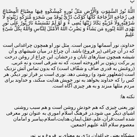
پ
اللَّهُ نُورُ السَّمَوَتِ وَالْأَرْضِ مَثَلُ نُورِهِ کَمِشْکَوهٍ فِیهَا مِصْبَاحٌ الْمِصْبَاحُ
فِى زُجَاجَهٍ الزُّجَاجَهُ کَأَنَّهَا کَوْکَبٌ دُرِّىٌّ یُوقَدُ مِن شَجَرَهٍ مُّبَرَکَهٍ زَیْتُونَهٍ لَّا
شَرْقِیَّهٍ وَلَا غَرْبِیَّهٍ یَکَادُ زَیْتُهَا یُضِى ءُ وَ لَوْ لَمْ تَمْسَسْهُ نَارٌ نُّورٌ عَلَى‏ نُورٍ
یَهْدِى اللَّهُ لِنُورِهِ مَن یَشَآءُ وَ یَضْرِبُ اللَّهُ الْأَمْثَلَ لِلنَّاسِ وَاللَّهُ بِکُلِّ شَىْ‏ءٍ
عَلِیمٌ
خداوند، نور آسمان‏ها وزمین است. مثل نور او همچون چراغدانى است
که در آن چراغى (پر فروغ) باشد. آن چراغ در میان شیشه‏اى و آن
شیشه همچون ستاره‏اى تابان و درخشان. این چراغ از روغن درخت
پر برکت زیتون بر افروخته است، که نه شرقى است و نه غربى.
(روغنش به قدرى صاف و شفّاف است) که بدون تماس آتش نزدیک
است (شعله‏ور شود و) روشنى دهد. نورى است بر فراز نور دیگر. هر
کس را که خداوند بخواهد به نور خویش هدایت مى‏کند، و خداوند براى
مردم مثلها مى‏زند و به هر چیزى آگاه است.
نکته ها:
نور یعنی چیزی که هم خودش روشن است و هم سبب روشنی
اشیای دیگر می شود.در فرهنگ اسلام اموری به عنوان نور معرفی
شده است:قرآن،علم،عقل،ایمان،هدایت،اسلام،پیامبر و امامان
معصوم سلام الله علیهم اجمعین.
مشکاه یعنی چراغدان. درّی به معنای پر فروغ و پر نور