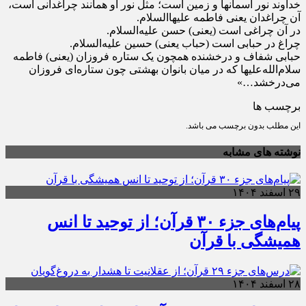
خداوند نور آسمانها و زمین است؛ مثل نور او همانند چراغدانی است،
آن چراغدان یعنی فاطمه علیها‌السلام.
در آن چراغی است (یعنی) حسن علیه‌السلام.
چراغ در حبابی است (حباب یعنی) حسین علیه‌السلام.
حبابی شفاف و درخشنده همچون یک ستاره فروزان (یعنی) فاطمه
سلام‌الله‌علیها که در میان بانوان بهشتی چون ستاره‌ای فروزان
می‌درخشد…»
برچسب ها
این مطلب بدون برچسب می باشد.
نوشته های مشابه
۲۹ اسفند ۱۴۰۴
پیام‌های جزء ۳۰ قرآن؛ از توحید تا انس
همیشگی با قرآن
۲۸ اسفند ۱۴۰۴