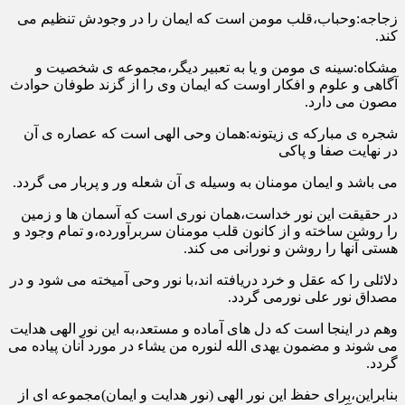
زجاجه:وحباب،قلب مومن است که ایمان را در وجودش تنظیم می
کند.
مشکاه:سینه ی مومن و یا به تعبیر دیگر،مجموعه ی شخصیت و
آگاهی و علوم و افکار اوست که ایمان وی را از گزند طوفان حوادث
مصون می دارد.
شجره ی مبارکه ی زیتونه:همان وحی الهی است که عصاره ی آن
در نهایت صفا و پاکی
می باشد و ایمان مومنان به وسیله ی آن شعله ور و پربار می گردد.
در حقیقت این نور خداست،همان نوری است که آسمان ها و زمین
را روشن ساخته و از کانون قلب مومنان سربرآورده،و تمام وجود و
هستی آنها را روشن و نورانی می کند.
دلائلی را که عقل و خرد دریافته اند،با نور وحی آمیخته می شود و در
مصداق نور علی نورمی گردد.
وهم در اینجا است که دل های آماده و مستعد،به این نور الهی هدایت
می شوند و مضمون یهدی الله لنوره من یشاء در مورد آنان پیاده می
گردد.
بنابراین،برای حفظ این نور الهی (نور هدایت و ایمان)مجموعه ای از