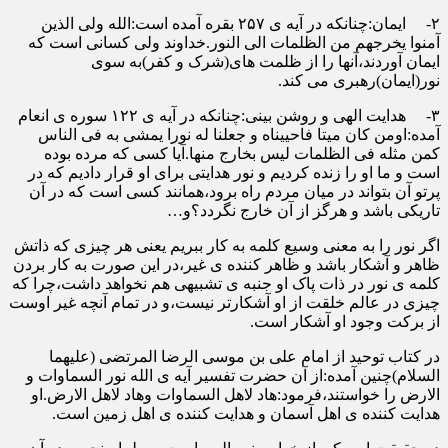
۲- ایمان:چنانکه در آیه ی ۲۵۷ بقره آمده است:الله ولی الذین
آمنوا یخرجهم من الظلمات الی النور.خداوند ولی کسانی است که
ایمان آوردند،آنها را از ظلمت های(شرک و کفر)به سوی
نور(ایمان)رهبری می کند.
۳- هدایت الهی و روشن بینی:چنانکه در آیه ی ۱۲۲ سوره ی انعام
آمده:اومن کان میتا فاحییناه و جعلنا له نورا یمشی به فی الناس
کمن مثله فی الظلمات لیس بخارج منها.آیا کسی که مرده بوده
است و ما او را زنده کردیم و نور هدایتی برای او قرار دادیم که در
پرتو آن بتواند در میان مردم راه برود،همانند کسی است که در آن
تاریکی باشد و هرگز از آن خارج نگردد؟و…
اگر نور را به معنی وسیع کلمه به کار ببریم یعنی هر چیزی که ذاتش
ظاهر و آشکار باشد و ظاهر کننده ی غیر،در این صورت به کار بردن
کلمه ی نور در ذات پاک او جنبه ی تشبیهی هم نخواهد داشت،چرا که
چیزی در عالم خلقت از او آشکارتر نیست،و در تمام آنچه غیر اوست
از برکت وجود او آشکار است.
در کتاب توحید از امام علی بن موسی الرضا المرتضی (علیهما
السلام)چنین آمده:از آن حضرت تفسیر آیه ی الله نور السماوات و
الارض را خواستند،فرمود:هاد لاهل السماوات وهاد لاهل الارض.او
هدایت کننده ی اهل آسمان و هدایت کننده ی اهل زمین است.