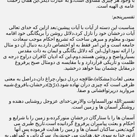
با وجود هر چیزی مساوی است،و به عبارت دیگر:این همان رحمت
عامه ی الهیه است.
تفسیرپنجم:
مناسبت این دسته از آیات با آیات پیشین:بعد ازاین که خدای تعالی
آیات درخشان خود را نازل کرد،دلائل روشن را بریگانگی خود اقامه
نمود،و معلوم و مبرهن ساخت که تشریع احکام موجب سعادت
جامعه است و این امر فقط به او اختصاص دارد.به دنبال آن دو مثال
را ارائه نمود:اول،این که دلائل یگانگی و ایمان به ذات مقدس
بسیارواضح و روشن هستند.دوم،این که ادیان کافران دراوج درجه ی
ظلمت و تاریکی قراردارد و با مقایسه ی دومثال صبح پرفروغ
درمقابل چشمان بینا خواهد درخشید.
معنی لغات:(مشکاه)،طاقچه دردل دیوار،چراغ دان،دراصل به معنی
ظرفی است که چیزی درآن نهاده شود.(درّیّ)درخشان،بافروغ،شبیه
مروارید درپرتوافشانی و صفا.
تفسیر:الله نورالسماوات والارض:خدای عزوجل روشنایی دهنده و
روشنگر آسمان ها و زمین است.
آسمان ها را با ستارگان درخشان منورکرده،و زمین را با شرایع و
احکام و بعثت پیامبران پرفروغ گردانیده است.تاریخ طبری می
گوید:یعنی ساکنان آسمان ها و زمین را هدایت فرموده پس آنها
ازنورخدا به سوی حق هدایت می جویند،واز سرگردانی و گمراهی به