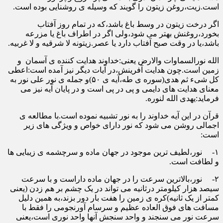
است.زیت،روغن زیتون را گویند که وسیله ی روشنایی بوده است.
اگر درخت زیتون در وسط باغ باشد،که در تمام روز آفتاب
بخورد،روغنش بهتر می شود،ولی اگر در اطراف باغ یا مزرعه
باشد،یا در وقت صبح آفتاب دارد یا عصر.زیتونه لا شرقیه و لا غربیه.
الله نورالسماوات والارض یعنی:خداوند هدایت کننده ی آسمان و
زمین است.چون هدایت آفرینش،در آیات دیگر نیز آمده است:اعطی
کل شیء ثم هدی(سوره ی طه،آیه ی ۵۰)و جمله ی نور علی نور به
معنای هدایت های دایمی و پی در پی است و در پایان آیه نیز می
فرماید:یهدی الله لنوره.
قرآن در این آیه خداوند را به نور تشبیه نموده است.با مطالعه ی
اجمالی روشن می شود که نور دارای خواص و ویژگی های زیر
است:
۱- نور،لطیف ترین موجود در جهان ماده و سرچشمه ی زیبایی ها
و لطافت است.
۲- نور،بالاترین سرعت را در جهان ماده داراست و با سرعت
سیصد هزار کیلومتر درثانیه می تواند در یک چشم بر هم زدن (یعنی
کمتر از یک ثانیه)کره ی زمین را هفت بار دور بزند،به همین دلیل
مسافت های فوق العاده عظیم و سرسام آورنجومی را فقط با
سرعت نور می سنجند و واحد سنجش آنها واحد نوری است،یعنی