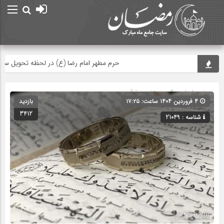
حرم مطهر امام رضا (ع) در لحظه تحویل سال
صفحه اصلی
» گروه »
تفسیر قرآن
۴ فروردین ۱۴۰۴ ساعت: ۱۷:۲۵
بازدید
3412
شناسه : 21049