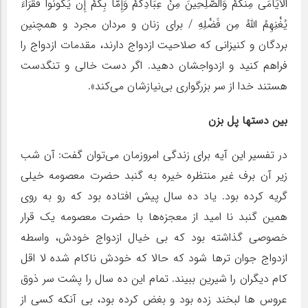
الْأَیَامَی مِنکُمْ وَالصَّلِحِینَ مِنْ عِبَادِکُمْ وَإِمَّا بِکُمْ إِن یَکُونُوا فُقَرَاءَ
یُغْنِهِمُ اللَّهُ مِن فَضْلِهِ / برای زنان و مردان مجرد و همچنین
بردگان و کنیزانی که صلاحیت ازدواج دارند، مقدمات ازدواج را
فراهم کنید و ازدواجشان دهید. اگر دست خالی و تنگدست
هستند خدا از سر بزرگواری بی‌نیازشان می‌کند».
بین دستها پل بزن
در تفسیر این آیه برای زندگی امروزمان می‌توان گفت: آن شب
زیر آن برف غیر منتظره خیره به گنبد حضرت معصومه خیلی
گریه کرده بود. یاد ده سال پیش افتاده بود که رو به روی
همین گنبد نا امید از معجزه‌ها با حضرت معصومه یک قرار
خصوصی گذاشته بود که بی خیال ازدواج خودش، واسطه
ازدواج جوان ترها شود که حالا که خودش ناکام شده لا اقل
کام دیگران را شیرین ببیند. تمام این ده سال را پشت سر ذوق
عروس ها لبخند زده بود و بغض کرده بود، بی آنکه کسی از