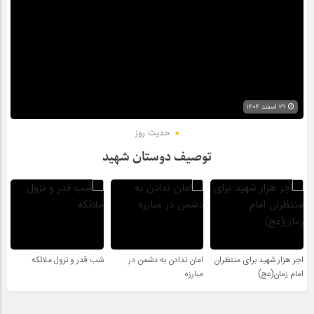
۲۹ اسفند ۱۴۰۴
حدیث روز
توصیف دوستان شهید
اجر هزار شهید برای منتظران
امان ندادن به دشمن در
شب قدر و نزول ملائکه
امام زمان(عج)
مبارزه