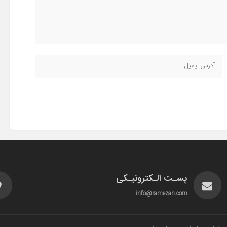
پسـت الـکترونیـکی
info@ramezan.com