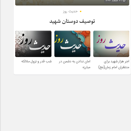
۲۹ اسفند ۱۴۰۴
حدیث روز
توصیف دوستان شهید
اجر هزار شهید برای
امان ندادن به دشمن در
شب قدر و نزول ملائکه
منتظران امام زمان(عج)
مبارزه