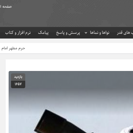
صفحه ا
های قدر
نواها و نماها
پرسش و پاسخ
پیامک
نرم افزار و کتاب
حرم مطهر امام رضا (ع) در لحظه تحویل 
بازدید
1657