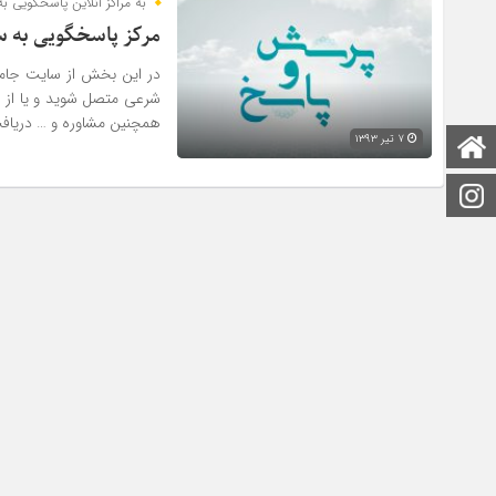
به مراکز آنلاین پاسخگویی 
مرکز پاسخگویی به س
در این بخش از سایت جامع 
شرعی متصل شوید و یا از ط
همچنین مشاوره و … دریافت 
۷ تیر ۱۳۹۳
صفحه اصلی
اینستاگرام