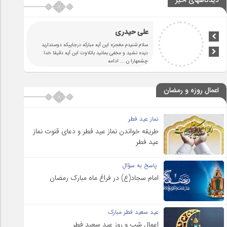
دیدگاههای اخیر
علی حیدری
سلام شنیدم مغجزه این آیه مبارکه درجاییکه دوستدارید
دیده نشید و مخفی بمانید باتلاوت ابن آیه دقیقا خدا
چشمهارا ن
... ادامه
اعمال روزه و رمضان
نماز عید فطر
طریقه خواندن نماز عید فطر و دعای قنوت نماز
عید فطر
پاسخ به سؤالِ
امام سجاد(ع) در فراغ ماه مبارک رمضان
عید سعید فطر مبارک
اعمال شب و روز عید سعید فطر