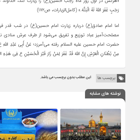
«هرکس در اول روز ماه رجب حسین(ع) را زیارت کند، خداوند متعال البته ا
رَجَبٍ‏ غَفَرَ اللَّهُ لَهُ الْبَتَّهَ.» (کامل‌الزیارات، ص۱۷۲)
اما امام صادق(ع) درباره زیارت امام حسین(ع) در شب قدر ف
مصلحت‌‏آمیز عباد توزیع و تفریق مى‌‏شود از طرف عرش منادى ند
حضرت امام حسین علیه السلام رفته مى‌‏آمرزد؛ عَنْ أَبِی عَبْدِ اللَّهِ ع قَالَ: إِذَا کَا
مِنْ بُطْنَانِ الْعَرْشِ إِنَّ اللَّهَ قَدْ غَفَرَ لِمَنْ زَارَ قَبْرَ الْحُسَیْنِ‏ ع فِی هَذِهِ 
این مطلب بدون برچسب می باشد.
برچسب ها
نوشته های مشابه