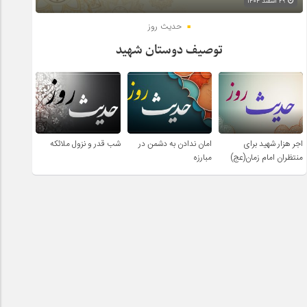
۲۹ اسفند ۱۴۰۴
حدیث روز
توصیف دوستان شهید
اجر هزار شهید برای
امان ندادن به دشمن در
شب قدر و نزول ملائکه
منتظران امام زمان(عج)
مبارزه