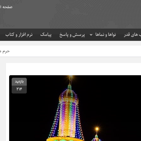
صفحه ا
های قدر
نواها و نماها
پرسش و پاسخ
پیامک
نرم افزار و کتاب
حرم مطهر امام رضا (ع) در لحظ
بازدید
214