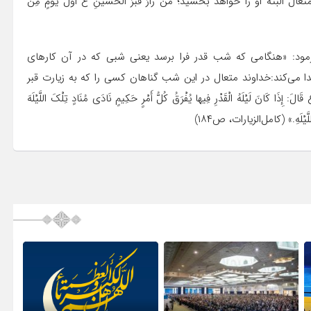
و را خواهد بخشید؛ مَنْ زَارَ قَبْرَ الْحُسَیْنِ‏ ع أَوَّلَ یَوْمٍ مِنْ
رمود: «هنگامى که شب قدر فرا برسد یعنى شبى که در آن کارهاى
ا مى‌‏کند:خداوند متعال در این شب گناهان کسى را که به زیارت قبر
نَ لَیْلَهُ الْقَدْرِ فِیها یُفْرَقُ کُلُّ أَمْرٍ حَکِیمٍ‏ نَادَى مُنَادٍ تِلْکَ اللَّیْلَهَ
اللَّیْلَهِ.» (کامل‌الزیارات، ص۱۸۴)