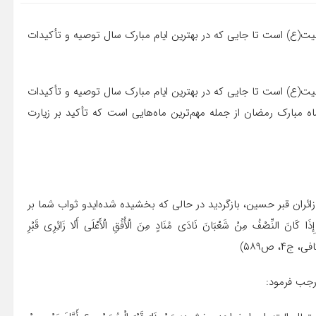
بیت(ع) است تا جایی که در بهترین ایام مبارک سال توصیه و تأکیدات
بیت(ع) است تا جایی که در بهترین ایام مبارک سال توصیه و تأکیدات
مبارک رمضان از جمله مهم‌ترین ماه‌هایی است که تأکید بر زیارت
زائران قبر حسین، بازگردید در حالی که بخشیده شده‌ایدو ثواب شما بر
لنِّصْفُ مِنْ شَعْبَانَ‏ نَادَى مُنَادٍ مِنَ الْأُفُقِ الْأَعْلَى أَلَا زَائِرِی قَبْرِ
، ج۴، ص۵۸۹)
رجب فرمود: