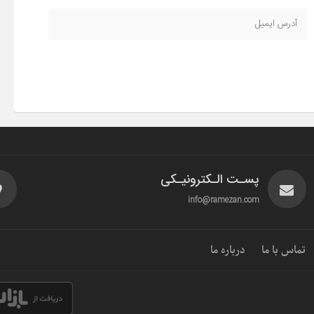
پسـت الـکترونیـکی
info@ramezan.com
تماس با ما
درباره ما