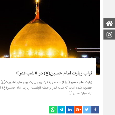
صفحه اصلی
اینستاگرام
ثواب زیارت امام حسین(ع) در «شب قدر»
زیارت امام حسین(ع) از منحصر به فردترین زیارات بین سایر اهل‌بیت(ع) ا
حضرت شده است که شب قدر از جمله آنهاست. زیارت امام حسین(ع) از من
ایام مبارک سال […]