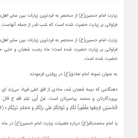
زیارت امام حسین(ع) از منحصر به فردترین زیارات بین سایر اهل‌
فراوانی بر زیارت حضرت شده است که شب قدر از جمله آنهاست.
زیارت امام حسین(ع) از منحصر به فردترین زیارات بین سایر اهل‌
فراوانی بر زیارت حضرت شده است؛ ماه رجب، شعبان و حتی ماه 
حضرت شده است.
به عنوان نمونه امام صادق(ع) در روایتی فرمودند:
«هنگامی که نیمه شعبان شد، منادی از افق اعلی فریاد می‌زند ای 
پروردگارتان و محمد پیامبرتان است. عَنْ أَبِی عَبْدِ اللَّهِ ع قَالَ: إِذَا کَانَ ا
الْحُسَیْنِ‏ ارْجِعُوا مَغْفُوراً لَکُمْ وَ ثَوَابُکُمْ عَلَى رَبِّکُمْ وَ مُحَمَّدٍ نَبِیِّکُمْ.» (کافی
یا امام محمدباقر(ع) درباره فضیلت زیارت امام حسین(ع) در ماه 