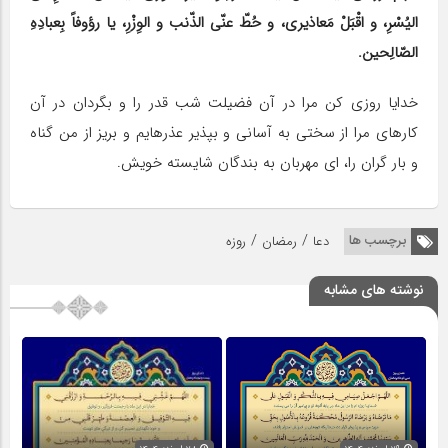
الیُسْرِ، و اقْبَلْ مَعاذیری، و حُطّ عنّی الذّنب و الوِزْرِ، یا رؤوفاً بِعبادِهِ
الصّالِحین.
خدایا روزی کن مرا در آن فضیلت شب قدر را و بگردان در آن
کارهای مرا از سختی به آسانی و بپذیر عذرهایم و بریز از من گناه
و بار گران را، ای مهربان به بندگان شایسته خویش.
/
/
برچسب ها
دعا
رمضان
روزه
نوشته های مشابه