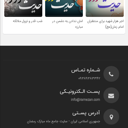
اجر هزار شهید برای منتظران
امان ندادن به دشمن در
شب قدر و نزول ملائکه
امام زمان(عج)
مبارزه
شـماره تمـاس
۰۹۳۸۹۳۸۳۳۴۲
پسـت الـکترونیـکی
info@ramezan.com
آدرس پسـتی
جمهوری اسلامی ایران - سایت جامع ماه مبارک رمضان