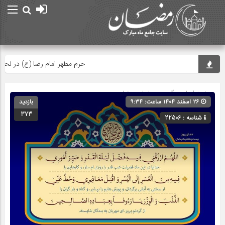
حرم مطهر امام رضا (ع) در لحظه تحو
صفحه اصلی
» گروه »
دعاهای رمضان
۲۶ اسفند ۱۴۰۴ ساعت: ۹:۳۴
بازدید
373
شناسه : 22506