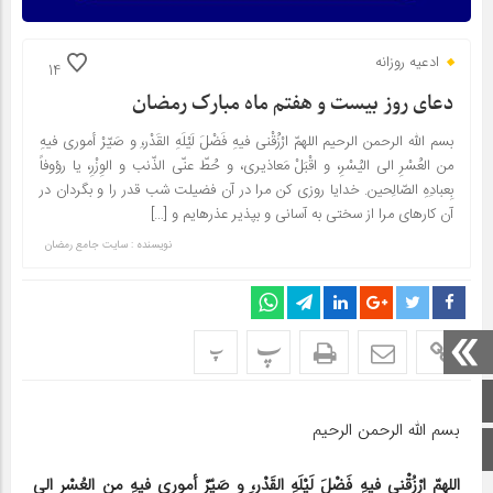
ادعیه روزانه
14
دعای روز بیست و هفتم ماه مبارک رمضان
بسم الله الرحمن الرحیم اللهمّ ارْزُقْنی فیهِ فَضْلَ لَیْلَهِ القَدْر،ِ و صَیّرْ أموری فیهِ
من العُسْرِ الی الیُسْرِ، و اقْبَلْ مَعاذیری، و حُطّ عنّی الذّنب و الوِزْرِ، یا رؤوفاً
بِعبادِهِ الصّالِحین. خدایا روزی کن مرا در آن فضیلت شب قدر را و بگردان در
آن کارهای مرا از سختی به آسانی و بپذیر عذرهایم و […]
نویسنده : سایت جامع رمضان
پ
پ
صفحه اصلی
بسم الله الرحمن الرحیم
اینستاگرام
اللهمّ ارْزُقْنی فیهِ فَضْلَ لَیْلَهِ القَدْر،ِ و صَیّرْ أموری فیهِ من العُسْرِ الی