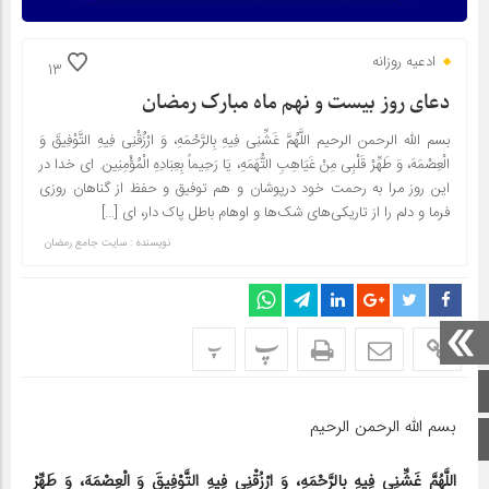
ادعیه روزانه
13
دعای روز بیست و نهم ماه مبارک رمضان
بسم الله الرحمن الرحیم اللَّهُمَّ غَشِّنِی فِیهِ بِالرَّحْمَهِ، وَ ارْزُقْنِی فِیهِ التَّوْفِیقَ وَ
الْعِصْمَهَ، وَ طَهِّرْ قَلْبِی مِنْ غَیَاهِبِ التُّهَمَهِ، یَا رَحِیماً بِعِبَادِهِ الْمُؤْمِنِین. ای خدا در
این روز مرا به رحمت خود درپوشان و هم توفیق و حفظ از گناهان روزی
فرما و دلم را از تاریکی‌های شک‌ها و اوهام باطل پاک دار، ای […]
نویسنده : سایت جامع رمضان
پ
پ
صفحه اصلی
بسم الله الرحمن الرحیم
اینستاگرام
اللَّهُمَّ غَشِّنِی فِیهِ بِالرَّحْمَهِ، وَ ارْزُقْنِی فِیهِ التَّوْفِیقَ وَ الْعِصْمَهَ، وَ طَهِّرْ