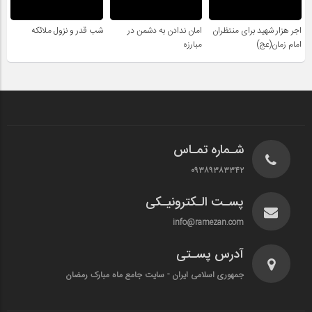
اجر هزار شهید برای منتظران
امان ندادن به دشمن در
شب قدر و نزول ملائکه
امام زمان(عج)
مبارزه
شـماره تمـاس
۰۹۳۸۹۳۸۳۳۴۲
پسـت الـکترونیـکی
info@ramezan.com
آدرس پسـتی
جمهوری اسلامی ایران - سایت جامع ماه مبارک رمضان