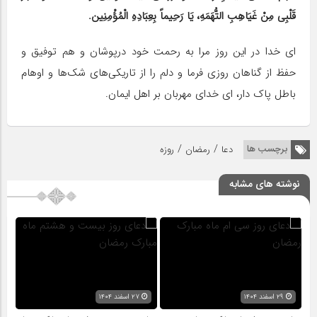
قَلْبِی مِنْ غَیَاهِبِ التُّهَمَهِ، یَا رَحِیماً بِعِبَادِهِ الْمُؤْمِنِین.
ای خدا در این روز مرا به رحمت خود درپوشان و هم توفیق و
حفظ از گناهان روزی فرما و دلم را از تاریکی‌های شک‌ها و اوهام
باطل پاک دار، ای خدای مهربان بر اهل ایمان.
/
/
برچسب ها
دعا
رمضان
روزه
نوشته های مشابه
۲۹ اسفند ۱۴۰۴
۲۷ اسفند ۱۴۰۴