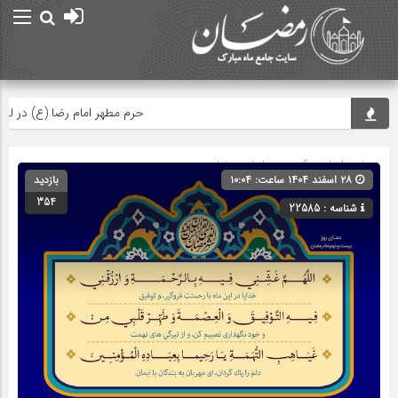
حرم مطهر امام رضا (ع) در لحظه تح
صفحه اصلی
» گروه »
دعاهای رمضان
۲۸ اسفند ۱۴۰۴ ساعت: ۱۰:۰۴
بازدید
354
شناسه : 22585