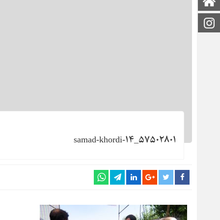
صفحه اصلی
اینستاگرام
۵۷۵۰۲۸۰۱_samad-khordi-۱۴