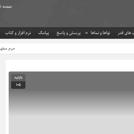
صفحه ا
های قدر
نواها و نماها
پرسش و پاسخ
پیامک
نرم افزار و کتاب
حرم مطهر امام رضا (ع) در لح
بازدید
105