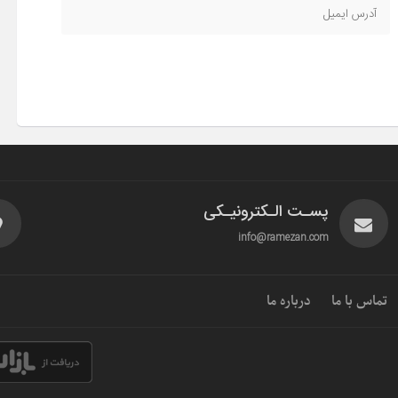
پسـت الـکترونیـکی
info@ramezan.com
تماس با ما
درباره ما