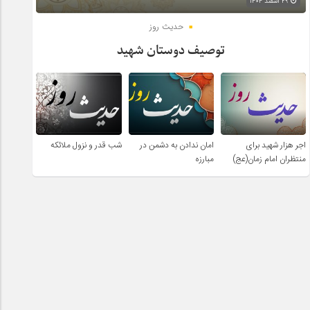
۲۹ اسفند ۱۴۰۴
حدیث روز
توصیف دوستان شهید
اجر هزار شهید برای
امان ندادن به دشمن در
شب قدر و نزول ملائکه
منتظران امام زمان(عج)
مبارزه