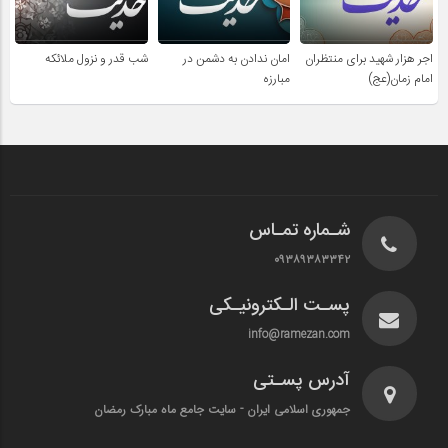
اجر هزار شهید برای منتظران
امان ندادن به دشمن در
شب قدر و نزول ملائکه
امام زمان(عج)
مبارزه
شـماره تمـاس
۰۹۳۸۹۳۸۳۳۴۲
پسـت الـکترونیـکی
info@ramezan.com
آدرس پسـتی
جمهوری اسلامی ایران - سایت جامع ماه مبارک رمضان