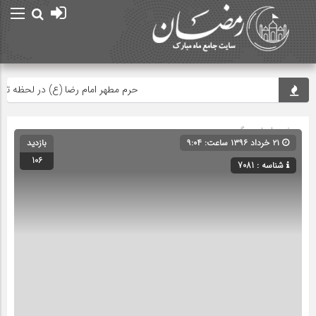
حرم مطهر امام رضا (ع) در لحظه تحویل
صفحه اصلی
» گروه »
۲۱ خرداد ۱۳۹۶ ساعت: ۹:۰۴
بازدید
106
شناسه : 7081