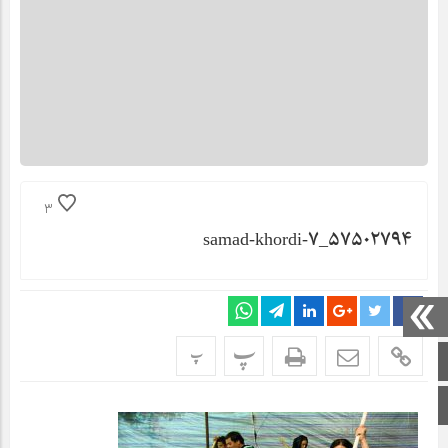
3
۵۷۵۰۲۷۹۴_samad-khordi-۷
پ
پ
صفحه اصلی
اینستاگرام