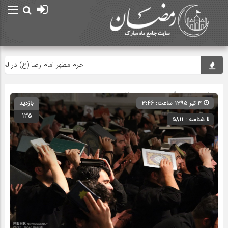
حرم مطهر امام رضا (ع) در لحظه تحو
صفحه اصلی
» گروه » دسته‌بندی نشده
۳ تیر ۱۳۹۵ ساعت: ۳:۴۶
بازدید
135
شناسه : 5811