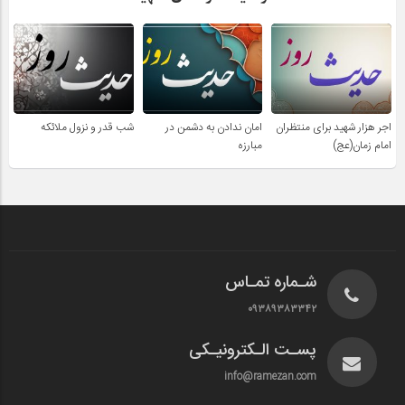
اجر هزار شهید برای منتظران
امان ندادن به دشمن در
شب قدر و نزول ملائکه
امام زمان(عج)
مبارزه
شـماره تمـاس
۰۹۳۸۹۳۸۳۳۴۲
پسـت الـکترونیـکی
info@ramezan.com