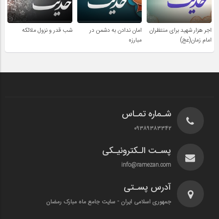
اجر هزار شهید برای منتظران
امان ندادن به دشمن در
شب قدر و نزول ملائکه
امام زمان(عج)
مبارزه
شـماره تمـاس
۰۹۳۸۹۳۸۳۳۴۲
پسـت الـکترونیـکی
info@ramezan.com
آدرس پسـتی
جمهوری اسلامی ایران - سایت جامع ماه مبارک رمضان