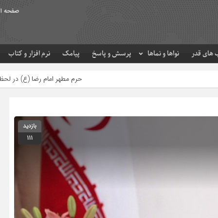
صفحه ا
های قدر
نواها و نماها
پرسش و پاسخ
پیامک
نرم افزار و کتاب
حرم مطهر امام رضا (ع) در لحظه تحویل سال
بازدید
111