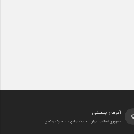
آدرس پسـتی
جمهوری اسلامی ایران - سایت جامع ماه مبارک رمضان