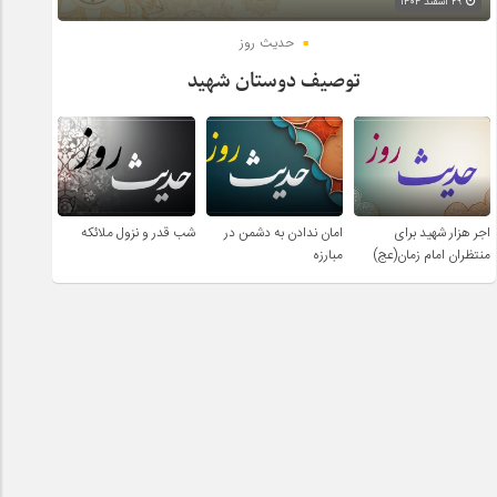
۲۹ اسفند ۱۴۰۴
حدیث روز
توصیف دوستان شهید
اجر هزار شهید برای
امان ندادن به دشمن در
شب قدر و نزول ملائکه
منتظران امام زمان(عج)
مبارزه