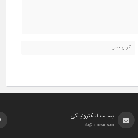
پسـت الـکترونیـکی
info@ramezan.com