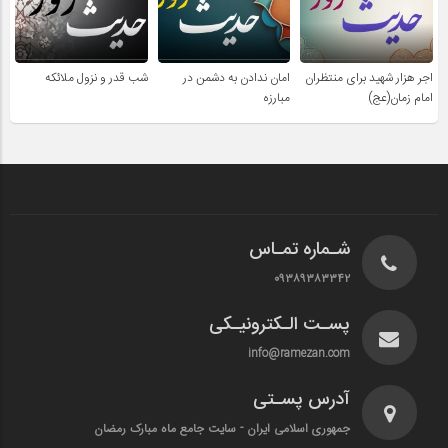
اجر هزار شهید برای منتظران
امان ندادن به دشمن در
شب قدر و نزول ملائکه
امام زمان(عج)
مبارزه
شـماره تمـاس
۰۹۳۸۹۳۸۳۳۴۲
پسـت الـکترونیـکی
info@ramezan.com
آدرس پسـتی
جمهوری اسلامی ایران - سایت جامع ماه مبارک رمضان