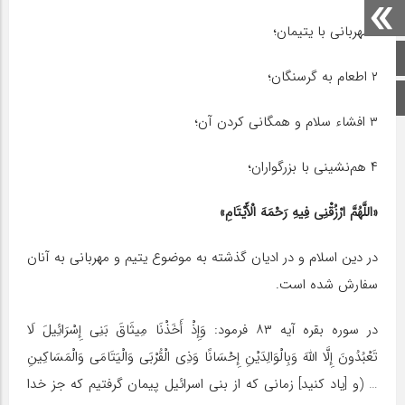
۱ مهربانی با یتیمان؛
صفحه اصلی
۲ اطعام به گرسنگان؛
اینستاگرام
۳ افشاء سلام و همگانی کردن آن؛
۴ هم‌نشینی با بزرگواران؛
«اللَّهُمَّ ارْزُقْنِی فِیهِ رَحْمَهَ الْأَیْتَامِ»
در دین اسلام و در ادیان گذشته به موضوع یتیم و مهربانی به آنان
سفارش شده است.
در سوره بقره آیه ۸۳ فرمود: وَإِذْ أَخَذْنَا مِیثَاقَ بَنِی إِسْرَائِیلَ لَا
تَعْبُدُونَ إِلَّا اللَّهَ وَبِالْوَالِدَیْنِ إِحْسَانًا وَذِی الْقُرْبَی وَالْیَتَامَی وَالْمَسَاکِینِ
… (و [یاد کنید] زمانی که از بنی اسرائیل پیمان گرفتیم که جز خدا