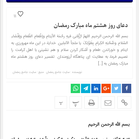
11
دعای روز هشتم ماه مبارک رمضان
بسم الله الرحمن الرحیم اللهمّ ارْزُقنی فیهِ رحْمَهَ الأیتامِ وإطْعامِ الطّعامِ وإفْشاءِ
السّلامِ وصُحْبَهِ الکِرامِ بِطَوْلِکَ یا ملجأ الآمِلین. خدایا، در این ماه مهرورزی به
ایتام و خوراندن طعام و آشکار کردن سلام و هم نشینی با اهل کرامت را
نصیبم فرما، به عطایت ای پناهگاه آرزومندان. تفسیر دعای روز هشتم ماه
مبارک رمضان به […]
نویسنده : سایت جامع رمضان
منبع : سایت جامع رمضان
پ
پ
بسم الله الرحمن الرحیم