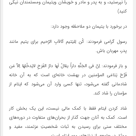
را نپرستید، و به پدر و مادر و خویشان ویتیمان ومستمندان نیکی
کنید)
در برخورد با یتیمان دو ملاحظه وجود دارد:
رسول گرامی فرمودند: کُن لِلیَتیم کَالاَبِ الرّحیم برای یتیم مانند
پدر، مهربان باش.
و باز فرمودند: اِنّ فی الجَنَّهِ داراً یقالُ لَها دارُ الفَرَحِ لایَدخُلهَا اِلاّ مَن
فَرَّحَ یَتامَی المؤمنین در بهشت خانه‌ای است که به آن خانه
شادمانی گفته می‌شود، تنها کسی وارد آن می‌شود که ایتام از
مؤمنان را شاد کند.
شاد کردن ایتام فقط با کمک مالی نیست، این یک بخش کار
است. کمک به آنان جهت گذار از بحران‌های متفاوت در دوره‌های
مختلف سنی برای رسیدن به ثبات شخصیتِ عزتمند، مفید و
موثق در جامعه، از نیازهای مهم ایتام است.