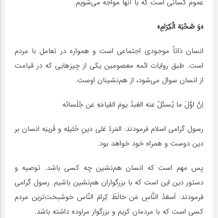
عموم کسانی است که با آنها مواجه می‌شویم.
«وَ صُحْبَهَ الْکِرَامِ»
انسان ذاتاً موجودی اجتماعی است و همواره در تعامل با مردم
است. طبق روایات ائمه معصومین یکی از چیزهایی که در قیامت
از انسان سوال می‌شود، از هم‌نشینان اوست.
اِنَّ اوَّلَ ما یُسئَلُ عنه العَبدُ یومَ القیامَهِ عن جُلَسائه
رسول گرامی اسلام فرمودند: المَرءُ عَلی دینِ خَلیلِه و قَرینِه انسان بر
دین دوست و همراه خود خواهد بود.
پس مهم است که انسان هم‌نشین چه کسی باشد. توصیه و
دستور دین این است که با بزرگواران هم‌نشین باشیم. رسول گرامی
فرمودند: اَسعَدُ النَّاسِ مَن خالَطَ کِرامَ النّاس خوشبخت‌ترین مردم
کسی است که با مردمان کریم و بزرگوار مراوده داشته باشد.