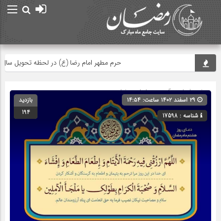
حرم مطهر امام رضا (ع) در لحظه تحویل سال
صفحه اصلی
» گروه »
دعاهای رمضان
۲۹ اسفند ۱۴۰۲ ساعت: ۱۴:۵۴
بازدید
194
شناسه : 17598