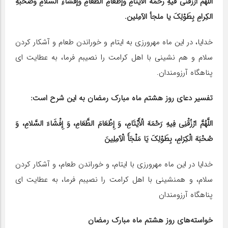
اللهمّ ارْزُقنی فیهِ رحْمَهَ الأیتامِ وإطْعامِ الطّعامِ وإفْشاءِ السّلامِ وصُحْبَهِ
الکِرامِ بِطَوْلِکَ یا ملجأ الآمِلین.
خدایا، در این ماه مهرورزی به ایتام و خوراندن طعام و آشکار کردن
سلام و هم نشینی با اهل کرامت را نصیبم فرما، به عطایت ای
پناهگاه آرزومندان.
تفسیر دعای روز هشتم ماه مبارک رمضان به این شرح است:
اللَّهُمَّ ارْزُقْنِی فِیهِ رَحْمَهَ الْأَیْتَامِ، وَ إِطْعَامَ الطَّعَامِ، وَ إِفْشَاءَ السَّلامِ، وَ
صُحْبَهَ الْکِرَامِ، بِطَوْلِکَ یَا مَلْجَأَ الْآمِلِینَ
خدایا در این ماه مهرورزی با ایتام، و خوراندن طعام، و آشکار کردن
سلام، و همنشینی با اهل کرامت را نصیبم فرما، به عطایت ای
پناهگاه آرزومندان
خواسته‌های روز هشتم ماه مبارک رمضان