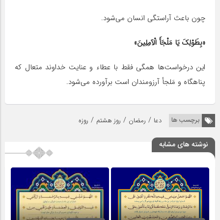
چون باعث آراستگی انسان می‌شود.
«بِطَوْلِکَ یَا مَلْجَأَ الْآمِلِینَ»
این درخواست‌ها همگی فقط با عطاء و عنایت خداوند متعال که
پناهگاه و مَلجأ آرزومندان است برآورده می‌شود.
/
/
/
برچسب ها
دعا
رمضان
روز هشتم
روزه
نوشته های مشابه