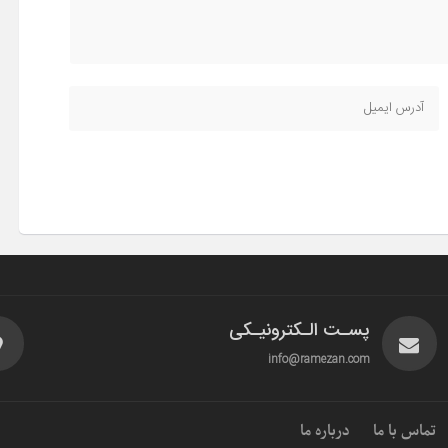
پسـت الـکترونیـکی
info@ramezan.com
تماس با ما
درباره ما