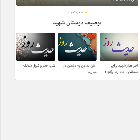
۲۹ اسفند ۱۴۰۴
حدیث روز
توصیف دوستان شهید
اجر هزار شهید برای
امان ندادن به دشمن در
شب قدر و نزول ملائکه
منتظران امام زمان(عج)
مبارزه