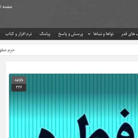
صفحه ا
های قدر
نواها و نماها
پرسش و پاسخ
پیامک
نرم افزار و کتاب
حرم مطهر امام رضا (ع) در لحظه 
بازدید
226