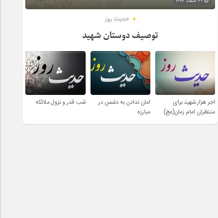
۲۹ اسفند ۱۴۰۴
حدیث روز
توصیف دوستان شهید
اجر هزار شهید برای
امان ندادن به دشمن در
شب قدر و نزول ملائکه
منتظران امام زمان(عج)
مبارزه