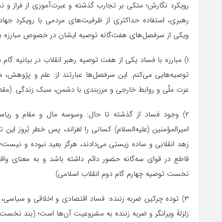
رویکرد نگارش؛ متکی بر تجارب گذشته و عبرت‌آموزی از فراز و 
رهبری، استفاده حداکثری از ظرفیت‌های مردمی با رویکرد جهاد
ویکی از سرفصل‌های هفت‌گانه توصیه ایشان در خصوص مبارزه با
۱) مبارزه با فساد یکی از هفت توصیه رهبر انقلاب در بیانیه گا
توصیه‌هایی می‌کنم. این سرفصل‌ها عبارتند از: علم و پژوهش، مع
عزت ملّی و روابط خارجی و مرزبندی با دشمن، سبک زندگی. (مقدم
۲) وجود فساد از گذشته تا حال: وسوسه مال و مقام و ری
امیرالمؤمنین (علیه‌السلام) کسانی را لغزاند، پس خطر بُروز ا
زهد انقلابی و ساده زیستی می‌دادند، هرگز بعید نبوده و نیست؛
قاطع در قوای سه‌گانه حضور دائم داشته باشد و به معنای واقع
نخست توصیه چهارم گام دوم انقلاب اسلامی)
۳) توده چرکین ضربه زننده: فساد اقتصادی و اخلاقی و سیاسی، 
زلزلهٔ ویرانگر و ضربه زننده به مشروعیت آن‌ها است؛ (بند نخست 