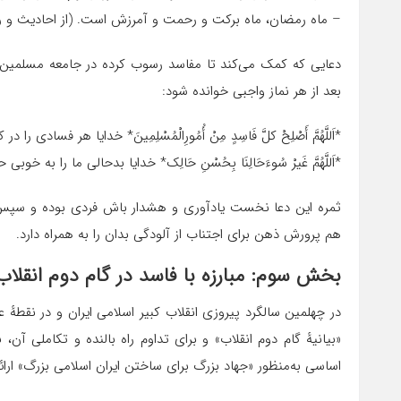
– ماه رمضان، ماه برکت و رحمت و آمرزش است. (از احادیث و رو
دعایی که کمک می‌کند تا مفاسد رسوب کرده در جامعه مسلمین 
بعد از هر نماز واجبی خوانده شود:
*اَللَّهُمَّ أَصْلِحْ کلَّ فَاسِدٍ مِنْ أُمُورِالْمُسْلِمِینَ* خدایا هر فسادی 
*اَللَّهُمَّ غَیرْ سُوءَحَالِنَا بِحُسْنِ حَالِک* خدایا بدحالی ما را به خو
ثمره این دعا نخست یادآوری و هشدار باش فردی بوده و سپس اس
هم پرورش ذهن برای اجتناب از آلودگی بدان را به همراه دارد.
بخش سوم: مبارزه با فاسد در گام دوم انقلاب
در چهلمین سالگرد پیروزی انقلاب کبیر اسلامی ایران و در نقطهٔ 
«بیانیهٔ گام دوم انقلاب» و برای تداوم راه بالنده و تکاملی آن،
اساسی به‌منظور «جهاد بزرگ برای ساختن ایران اسلامی بزرگ» ارائه 