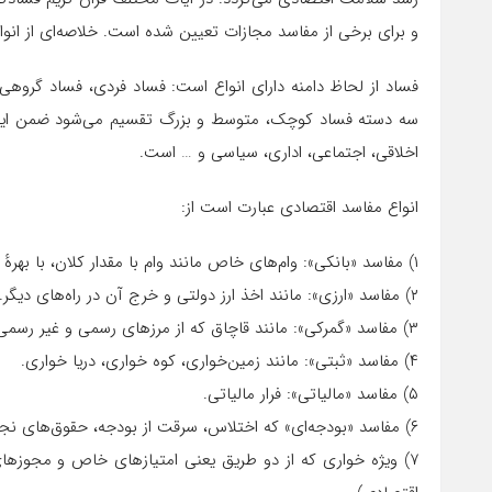
و برای برخی از مفاسد مجازات تعیین شده است. خلاصه‌ای از انواع
فساد از لحاظ دامنه دارای انواع است: فساد فردی، فساد گروه
سه دسته فساد کوچک، متوسط و بزرگ تقسیم می‌شود ضمن اینکه 
اخلاقی، اجتماعی، اداری، سیاسی و … است.
انواع مفاسد اقتصادی عبارت است از:
۱) مفاسد «بانکی»: وام‌های خاص مانند وام با مقدار کلان، با بهرهٔ کم، بدون وثیقه یا عدم بازپرداخت وام.
۲) مفاسد «ارزی»: مانند اخذ ارز دولتی و خرج آن در راه‌های دیگر.
۳) مفاسد «گمرکی»: مانند قاچاق که از مرزهای رسمی و غیر رسمی اتفاق می‌افتد.
۴) مفاسد «ثبتی»: مانند زمین‌خواری، کوه خواری، دریا خواری.
۵) مفاسد «مالیاتی»: فرار مالیاتی.
۶) مفاسد «بودجه‌ای» که اختلاس، سرقت از بودجه، حقوق‌های نجومی در این دسته‌بندی قرار می‌گیرد.
۷) ویژه خواری که از دو طریق یعنی امتیازهای خاص و مجوزها