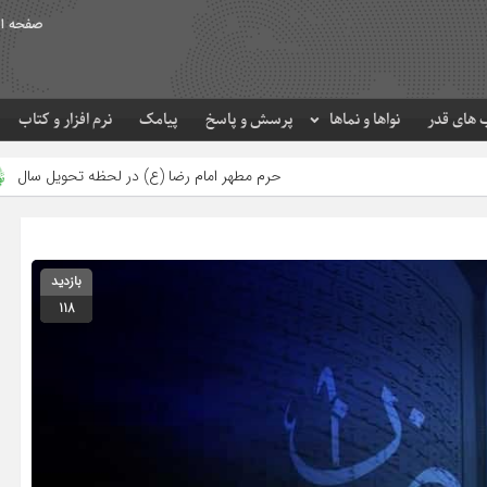
صفحه ا
های قدر
نواها و نماها
پرسش و پاسخ
پیامک
نرم افزار و کتاب
حرم مطهر امام رضا (ع) در لحظه تحویل سال
مصرف زکات فطره د
بازدید
118