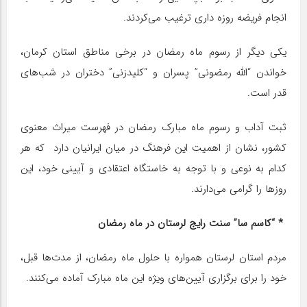
انجام فریضه روزه داری ترغیب می‌کردند.
یکی دیگر از رسوم ماه رمضان در برخی مناطق استان کرمان،
خواندن “الله رمضونی” پسران و “کلیدزنی” دختران در شب‌های
قدر است.
ثبت آداب و رسوم ماه مبارک رمضان در فهرست میراث معنوی
کشور، نشان از اهمیت این فرهنگ در میان ایرانیان دارد ‌ که هر
کدام به نوعی و با توجه به خاستگاه اعتقادی و آیینی خود، این
روزها را گرامی می‌دارند.
* “کاسم سا” سنت رایج لرستان در ماه رمضان
م‍ردم‌ ‌اس‍ت‍‍ان‌ ل‍رس‍ت‍‍ان‌ ‌ه‍م‍و‌اره‌ ب‍‍ا ح‍ل‍ول‌ م‍‍اه‌ رم‍ض‍‍ان‌، از مدت‌ها قبل،
خ‍ود ر‌ا ب‍ر‌ای ب‍رگ‍ز‌اری ‌آی‍ی‍ن‌‌های وی‍ژه‌ ‌ای‍ن‌ م‍‍اه‌ م‍ب‍‍ارک‌ ‌آم‍‍اده‌ می‌ک‍ن‍ن‍د.