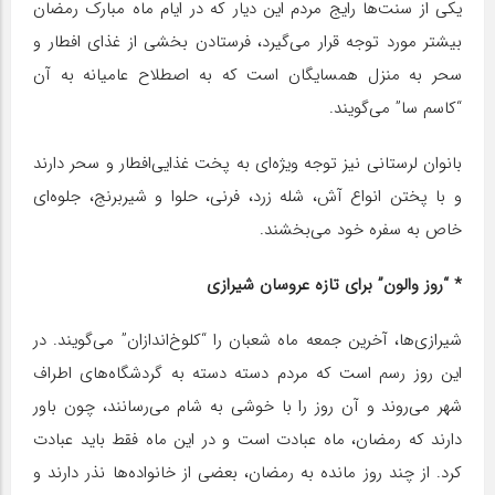
ی‍ک‍‍ی ‌از س‍ن‍ت‌‌ها ر‌ای‍ج‌ م‍ردم‌ ‌ای‍ن‌ دی‍‍ار ک‍ه‌ در ‌ای‍‍ام‌ م‍‍اه‌ م‍ب‍‍ارک‌ رم‍ض‍‍ان‌
ب‍ی‍ش‍ت‍ر م‍ورد ت‍وج‍ه‌ ق‍ر‌ار می‌گ‍ی‍رد، ف‍رس‍ت‍‍ادن‌ ب‍خ‍ش‍‍ی‌ ‌از ‌غ‍ذ‌ای ‌اف‍ط‍ار و
س‍ح‍ر ب‍ه‌ منزل ‌ه‍م‍س‍‍ای‍گ‍‍ان‌ است ک‍ه‌ ب‍ه‌ ‌اص‍طلاح‌ ‌ع‍‍ام‍ی‍‍ان‍ه‌ ب‍ه‌ ‌آن‌
“ک‍‍اس‍م‌ س‍‍ا” می‌گ‍وی‍ن‍د.
ب‍‍ان‍و‌ان‌ ل‍رس‍ت‍‍ان‍‍ی‌ ن‍ی‍ز ت‍وج‍ه‌ وی‍ژه‌‌ای به پ‍خ‍ت‌ ‌غ‍ذ‌ایی‌اف‍ط‍ار و س‍ح‍ر د‌ارند
و ب‍‍ا پ‍خ‍ت‍ن‌ ‌ان‍و‌ا‌ع‌‌ آش‌، ش‍ل‍ه‌ زرد، ف‍رن‍‍ی، ح‍ل‍و‌ا و ش‍ی‍رب‍رن‍ج‌، ج‍ل‍وه‌‌ای
خ‍‍اص‌ ب‍ه‌ س‍ف‍ره‌ خ‍ود می‌ب‍خ‍ش‍ن‍د.
* “روز والون” برای تازه عروسان شیرازی
شیرازی‌ها، آخرین جمعه ماه شعبان را “کلوخ‌اندازان” می‌گویند. در
این روز رسم است که مردم دسته دسته به گردشگاه‌های اطراف
شهر می‌روند و آن روز را با خوشی به شام می‌رسانند، چون باور
دارند که رمضان، ماه عبادت است و در این ماه فقط باید عبادت
کرد. از چند روز مانده به رمضان، بعضی از خانواده‌ها نذر دارند و