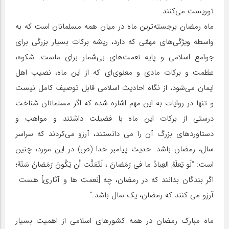
توریست می‌‌کنند.
ماه رمضان برجسته‌ترین ماه در میان همه مسلمانان است که به
واسطه ویژگى‌هاى مهمّى که دارد، ریشه برکات بسیار بزرگی برای
جوامع اسلامی و پایه نعمت‌هاى بى‌شمار برای ماست. شکوه،
عظمت و برکات مادی و معنوى‌اى که از این ماه، نصیب اهل
ایمان مى‌شود، از نگاه احادیث اسلامى قابل توصیف کامل نیست
و تنها در روایات به این مهم اشاره شده که اگر مسلمانان شناخت
درستى از برکات این ماه با فضیلت داشتند و مواهب و
دستاوردهاى بزرگ آن را مى دانستند، آرزو مى‌کردند که سراسر
سال، رمضان باشد. حدیث پیامبر خدا (ص) در این مورد، چنین
است: “لَو یَعلَمُ العِبادُ ما فى رَمَضانَ ، لَتَمَنَّت أن یَکُونَ رَمَضانُ سَنَهً؛
اگر بندگان بدانند که در رمضان، چه [نعمت ها و آثارى] هست
آرزو مى کنند که رمضان، یک سال باشد.”
ماه مبارک رمضان در همه کشورهای اسلامی از اهمیت بسیار