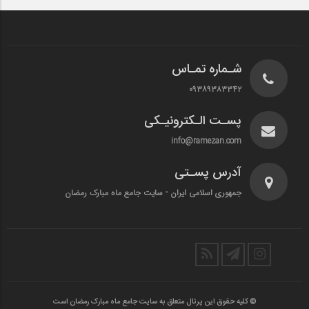
شـماره تمـاس
۰۹۳۸۹۳۸۳۳۴۲
پسـت الـکترونیـکی
info@ramezan.com
آدرس پسـتی
جمهوری اسلامی ایران - سایت جامع ماه مبارک رمضان
© کلیه حقوق این پرتال متعلق به سایت جامع ماه مبارک رمضان است