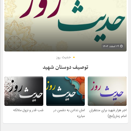
۲۹ اسفند ۱۴۰۴
حدیث روز
توصیف دوستان شهید
اجر هزار شهید برای منتظران
امان ندادن به دشمن در
شب قدر و نزول ملائکه
امام زمان(عج)
مبارزه