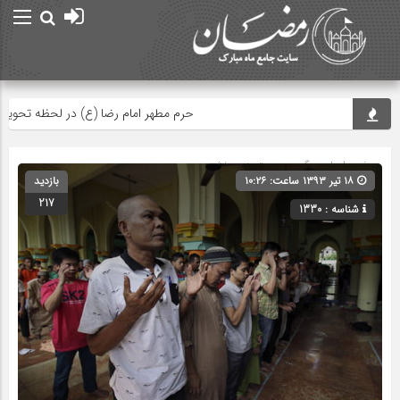
ام
حرم مطهر امام رضا (ع) در لحظه تحویل سال
صفحه اصلی
» گروه » دسته‌بندی نشده
۱۸ تیر ۱۳۹۳ ساعت: ۱۰:۲۶
بازدید
217
شناسه : 1330