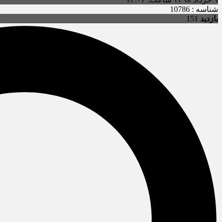
شناسه : 10786
بازدید
151