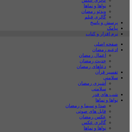
گالری عکس
نواها و نماها
ویدئو رمضان
گالری فیلم
پرسش و پاسخ
پیامک
نرم افزار و کتاب
صفحه اصلی
ادعیه رمضان
اعمال رمضان
حدیث رمضان
دعاهای رمضان
تفسیر قرآن
سلامتی
آشپزی رمضان
سلامتی
شب های قدر
نواها و نماها
صدا و سیما و رمضان
فایل های صوتی
عکس رمضان
گالری عکس
نواها و نماها