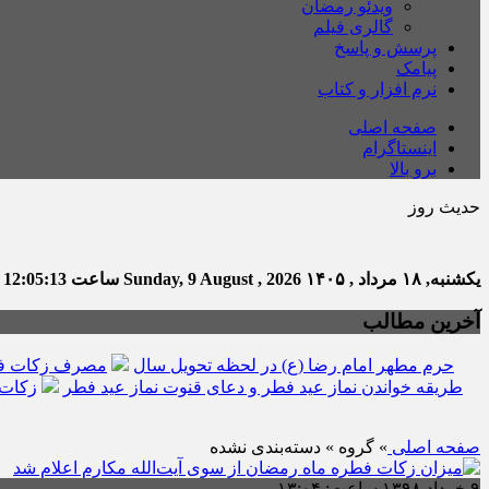
ویدئو رمضان
گالری فیلم
پرسش و پاسخ
پیامک
نرم افزار و کتاب
صفحه اصلی
اینستاگرام
برو بالا
حدیث روز
یکشنبه, ۱۸ مرداد , ۱۴۰۵
Sunday, 9 August , 2026
ساعت
12:05:14
ت
آخرین مطالب
حرم مطهر امام رضا (ع) در لحظه تحویل سال
مصرف زکات فط
طریقه خواندن نماز عید فطر و دعای قنوت نماز عید فطر
زکات 
صفحه اصلی
» گروه » دسته‌بندی نشده
۹ خرداد ۱۳۹۸ ساعت: ۱۳:۰۴