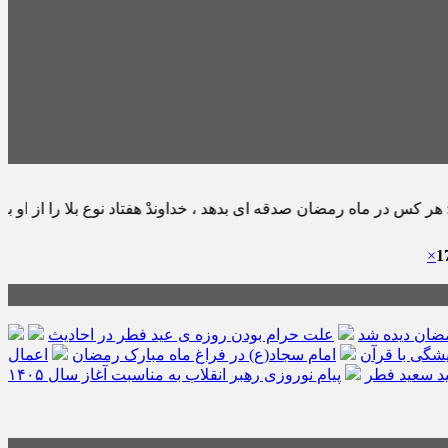
ان صدقه اى بدهد ، خداوندْ هفتاد نوع بلا را از او بر مى گرداند. ثواب الأ
×
مضان دیده شد
علت حرام بودن روزه ی عید فطر در احادیث
امام سجاد(ع) در فراغ ماه مبارک رمضان
اعمال
د سعید فطر
پیام نوروزی رهبر انقلاب به مناسبت آغاز سال ۱۴۰۵