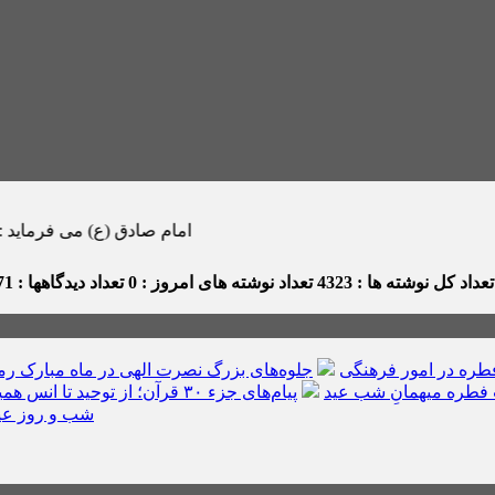
امام صادق (ع) می فرماید : هر كس در ماه رمض
عداد کل نوشته ها : 4323
تعداد نوشته های امروز : 0
تعداد دیدگاهها : 171
ره در امور فرهنگی
جلوه‌های بزرگ نصرت الهی در ماه مبارک ر
فطره میهمانِ شب عید
پیام‌های جزء ۳۰ قرآن؛ از توحید تا انس همیشگی با قرآن
شب و روز عی