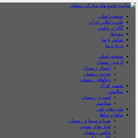
صفحه اصلی
تلاوت آنلاین قرآن
گالری عکس
پیوندها
تماس با ما
درباره ما
صفحه اصلی
ادعیه رمضان
اعمال رمضان
حدیث رمضان
دعاهای رمضان
تفسیر قرآن
سلامتی
آشپزی رمضان
سلامتی
شب های قدر
نواها و نماها
صدا و سیما و رمضان
فایل های صوتی
عکس رمضان