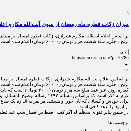
3
میزان زکات فطره ماه رمضان از سوی آیت‌الله مکارم اعل
برنج داخلی، مبلغ شصت هزار تومان (۶۰۰۰۰ تومان) اعلام شده است. مردم در انتخاب هر یک از آن ها مخیر […]
کپی
https://ramezan.com/?p=10786
پ
پ
برنج داخلی، مبلغ شصت هزار تومان (۶۰۰۰۰ تومان) اعلام شده است. مردم در انتخاب هر یک از آن ها مخیر هستند.
کفاره روزه غیر عمد مبلغ سه هزار تومان (۳۰۰۰ تومان) است که باید به صورت نان تهیه و پرداخت شود، همچنین کفاره روزه عمد مبلغ صد و هشتاد هزار تومان (۱۸۰۰۰۰ تومان) است.
لازم به ذکر است که براساس مس
براى خودش و کسانى که نان خور او هستند، هر نفر به اندازه یک صاع (تق
از این‌ها را بدهد کافى است.
در ضمن بنابر فتوای معظّم له اگر کسى فقط در افطار شب عید فطر
برچسب ها
این مطلب بدون برچسب می باشد.