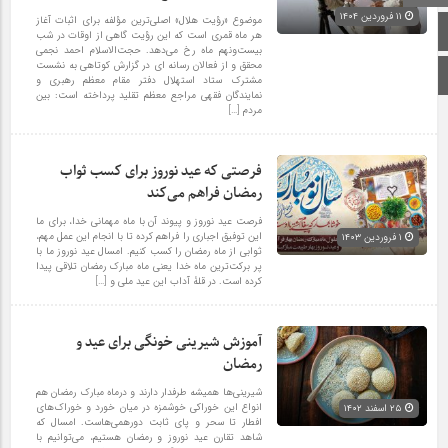
۱۱ فروردین ۱۴۰۴
موضوع «رؤیت هلال» اصلی‌ترین مؤلفه برای اثبات آغاز
صفحه اصلی
هر ماه قمری است که این رؤیت گاهی از اوقات در شب
بیست‌ونهم ماه رخ می‌دهد. حجت‌الاسلام احمد نجمی
محقق و از فعالان رسانه ای در گزارش کوتاهی به نشست
اینستاگرام
مشترک ستاد استهلال دفتر مقام معظم رهبری و
نمایندگان فقهی مراجع معظم تقلید پرداخته است: بین
مردم […]
فرصتی که عید نوروز برای کسب ثواب
رمضان فراهم می‌کند
فرصت عید نوروز و پیوند آن با ماه مهمانی خدا، برای ما
این توفیق اجباری را فراهم کرده تا با انجام این عمل مهم،
۱ فروردین ۱۴۰۳
ثوابی از ماه رمضان را کسب کنیم. امسال عید نوروز ما با
پر برکت‌ترین ماه خدا یعنی ماه مبارک رمضان تلاقی پیدا
کرده است. در قلۀ آداب این عید ملی و […]
آموزش شیرینی خونگی برای عید و
رمضان
شیرینی‌ها همیشه طرفدار دارند و درماه مبارک رمضان هم
انواع این خوراکی‌ خوشمزه در میان خورد و خوراک‌های
۲۵ اسفند ۱۴۰۲
افطار تا سحر و پای ثابت دورهمی‌هاست. امسال که
شاهد تقارن عید نوروز و رمضان هستیم، می‌توانیم با