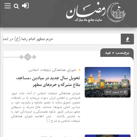
حرم مطهر امام رضا (ع) در لحظه تحوی
برچسب » عید
شورای هماهنگی تبلیغات اسلامی
تحویل سال‌ جدید در میادین ،مساجد،
بقاع متبرکه‌ و حرم‌های‌ مطهر
۲۹ اسفند ۱۴۰۴
شورای هماهنگی تبلیغات اسلامی از آحاد ملت غیور،
قدرشناس و انقلابی ایران دعوت می‌نماید تا در «لحظات
معنوی تحویل سال»، با حضور باشکوه و یکپارچه خود در
میادین اصلی شهر‌ها، مساجد، بقاع متبرکه و حرم‌های
مطهر سراسر کشور، شکوه همبستگی و ایستادگی خود را
به نمایش بگذارند. متن اطلاعیه شورای هماهنگی
تبلیغات اسلامی به شرح […]