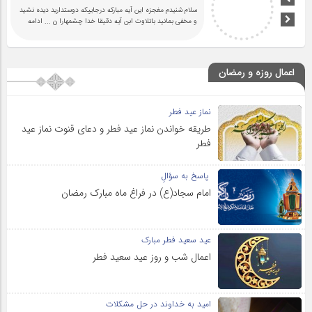
سلام شنیدم مغجزه این آیه مبارکه درجاییکه دوستدارید دیده نشید
و مخفی بمانید باتلاوت ابن آیه دقیقا خدا چشمهارا ن
... ادامه
اعمال روزه و رمضان
نماز عید فطر
طریقه خواندن نماز عید فطر و دعای قنوت نماز عید
فطر
پاسخ به سؤالِ
امام سجاد(ع) در فراغ ماه مبارک رمضان
عید سعید فطر مبارک
اعمال شب و روز عید سعید فطر
امید به خداوند در حل مشکلات