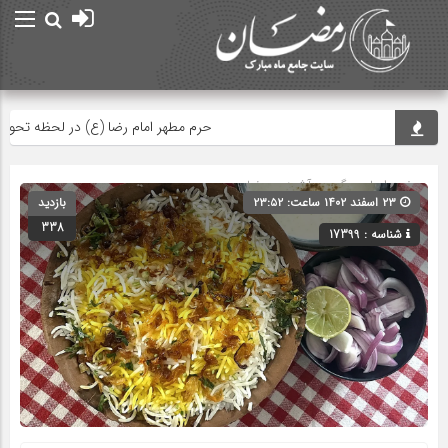
حرم مطهر امام رضا (ع) در لحظه تحویل سال
صفحه اصلی
» گروه »
آشپزی رمضان
۲۳ اسفند ۱۴۰۲ ساعت: ۲۳:۵۲
بازدید
338
شناسه : 17399