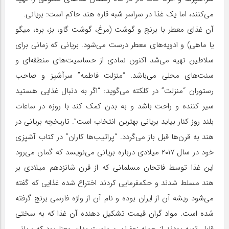
می‌کنند، اما یک غذا در سراسر شبه قاره هند حاکم است: بریانی.
آن غذای معطر با برنج و گوشت (مرغ، گوشت گاو، بز، بره، میگو
یا ماهی) و ادویه‌های معطر درست می‌شود. بریانی که زمانی برای
سلاطین تهیه می‌شد اکنون نمادی از حساسیت‌های منطقه‌ای و
سنت‌های محلی می‌باشد. “منزلت فاطمه” سرآشپز و صاحب
رستوران “منزلت” در کلکته می‌گوید: “اگر به دنبال غذایی هستید
سیر کننده و راحت باشد و به بدن کمک کند با روزه در ساعات
بلند روز کنار بیاید بریانی بهترین انتخاب است”. تاریخچه بریانی در
هند به قرن‌ها قبل باز می‌گردد. “پراتیب‌ها کاران” در کتاب آشپزی
خود در سال ۲۰۱۷ میلادی درباره بریانی می‌نویسد که گمان می‌رود
این غذا توسط فاتحان مسلمانی که از قرن شانزدهم میلادی بر
هند مسلط شدند و حکمفرمایی کردند اختراع شده غذایی که گفته
می‌شود ریشه آن از ایران بوده و نام آن از واژه فارسی برنج گرفته
شده است. مواد گران قیمت تشکیل دهنده آن غذا که به سختی
قابل تهیه بودند از جمله زعفران و ماست بدان معنا بود که بریانی