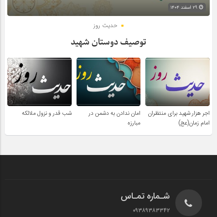
۲۹ اسفند ۱۴۰۴
حدیث روز
توصیف دوستان شهید
اجر هزار شهید برای منتظران
امان ندادن به دشمن در
شب قدر و نزول ملائکه
امام زمان(عج)
مبارزه
شـماره تمـاس
۰۹۳۸۹۳۸۳۳۴۲