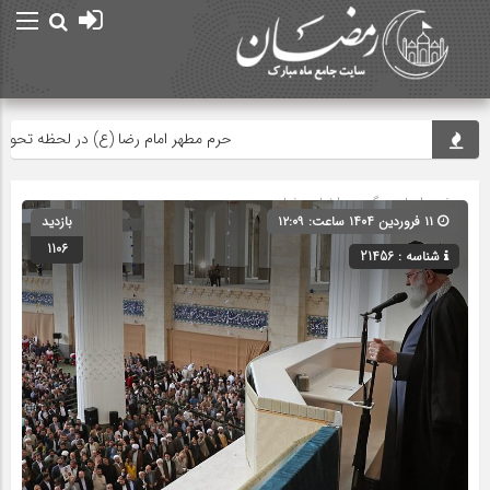
حرم مطهر امام رضا (ع) در لحظه تحویل سال
صفحه اصلی
» گروه »
اخبار رمضان
۱۱ فروردین ۱۴۰۴ ساعت: ۱۲:۰۹
بازدید
1106
شناسه : 21456