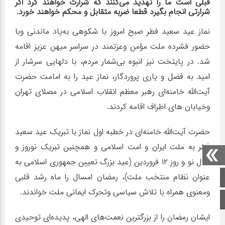
قبلی است ما را تهدید می‌کنند که شرارت خواهند کرد اگر
شرارتی انجام بگیرد قطعا ضربه متقابل و محکم خواهند خورد.
نماز عید سعید فطر صبح امروز با شکوهی به‌یاد ماندنی وبا
حضور فشرده ملت مؤمن وعزتمند در سراسر میهن عزیز اقامه
شد. در پایتخت نیز انبوه بی‌شمار مردم، با دلهایی سرشار از
امید به فضل و یاری پروردگار، نماز عید را به امامت حضرت
آیت‌الله خامنه‌ای رهبر معظم انقلاب اسلامی در مصلای تهران
وخیابان های اطراف اقامه کردند.
حضرت آیت‌الله خامنه‌ای در خطبه اول نماز با تبریک عید سعید
فطر به ملت ایران و امت اسلامی و همچنین تبریک نوروز و
سال نو و روز ۱۲ فروردین (عید بزرگ تعیین جمهوری اسلامی به
عنوان نظام منتخب ملت)، رمضان امسال را ماه رشد قلبی
صفحه اصلی
ومعنوی همراه با تلاش سیاسی وتحرک ایمانی ملت خواندند.
اینستاگرام
ایشان رمضان را از بزرگترین نعمت‌های الهی، پدیده‌ای توحیدی