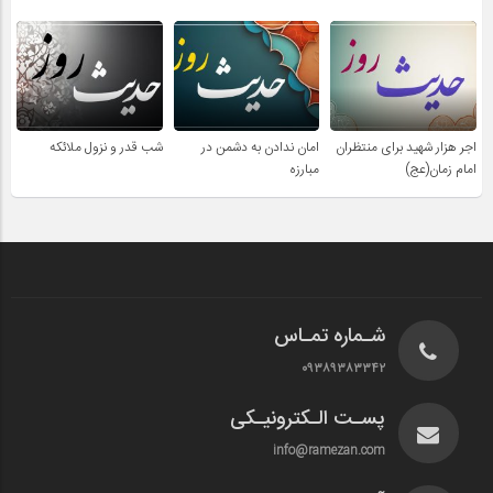
اجر هزار شهید برای منتظران
امان ندادن به دشمن در
شب قدر و نزول ملائکه
امام زمان(عج)
مبارزه
شـماره تمـاس
۰۹۳۸۹۳۸۳۳۴۲
پسـت الـکترونیـکی
info@ramezan.com