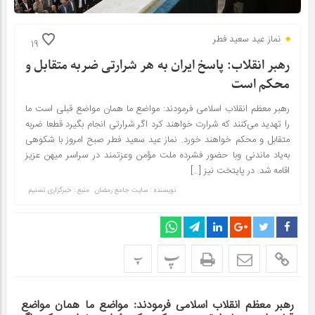
نماز عید سعید فطر
19
رهبر انقلاب: پاسخ ایران به هر شرارتی ضربه متقابل و
محکم است
رهبر معظم انقلاب اسلامی فرمودند: مواضع ما همان مواضع قبلی است ما
را تهدید می‌کنند که شرارت خواهند کرد اگر شرارتی انجام بگیرد قطعا ضربه
متقابل و محکم خواهند خورد. نماز عید سعید فطر صبح امروز با شکوهی
به‌یاد ماندنی وبا حضور فشرده ملت مؤمن وعزتمند در سراسر میهن عزیز
اقامه شد. در پایتخت نیز […]
نویسنده : سایت جامع رمضان
منبع : خبرگزاری تسنیم
پ
پ
رهبر معظم انقلاب اسلامی فرمودند: مواضع ما همان مواضع