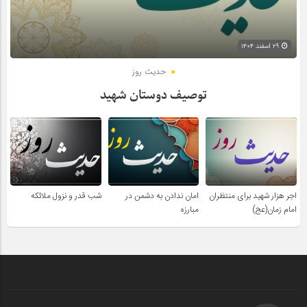
۲۹ اسفند ۱۴۰۴
حدیث روز
توصیف دوستان شهید
اجر هزار شهید برای منتظران
امان ندادن به دشمن در
شب قدر و نزول ملائکه
امام زمان(عج)
مبارزه