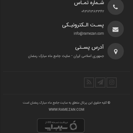
شـماره تمـاس
۰۹۳۸۹۳۸۳۳۴۲
پسـت الـکترونیـکی
info@ramezan.com
آدرس پسـتی
جمهوری اسلامی ایران - سایت جامع ماه مبارک رمضان
© کلیه حقوق این پرتال متعلق به سایت جامع ماه مبارک رمضان است
WWW.RAMEZAN.COM