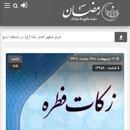
حرم مطهر امام رضا (ع) در لحظه تحویل سا
صفحه اصلی
» گروه »
احکام رمضان
۲۱ اردیبهشت ۱۴۰۰ ساعت: ۲۳:۱۱
بازدید
185
شناسه : 13958