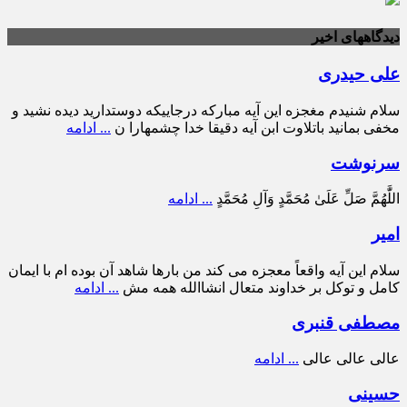
دیدگاههای اخیر
علی حیدری
سلام شنیدم مغجزه این آیه مبارکه درجاییکه دوستدارید دیده نشید و
مخفی بمانید باتلاوت ابن آیه دقیقا خدا چشمهارا ن
... ادامه
سرنوشت
اللَّٰهُمَّ صَلِّ عَلَىٰ مُحَمَّدٍ وَآلِ مُحَمَّدٍ
... ادامه
امیر
سلام این آیه واقعاً معجزه می کند من بارها شاهد آن بوده ام با ایمان
کامل و توکل بر خداوند متعال انشاالله همه مش
... ادامه
مصطفی قنبری
عالی عالی عالی
... ادامه
حسینی