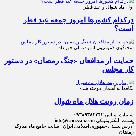
اول ماه شوال و عید فطر
درکدام کشورها امروز جمعه عید فطر
است؟
سخنگوی کمیسیون امنیت ملی خبر داد
حمایت از مدافعان «جنگ رمضان» در دستور
کار مجلس
نگاه‌ها به آسمان دوخته شده
زمان رویت هلال ماه شوال
شـماره تمـاس
۰۹۳۸۹۳۸۳۳۴۲
پسـت الـکترونیـکی
info@ramezan.com
آدرس پسـتی
جمهوری اسلامی ایران - سایت جامع ماه مبارک
رمضان