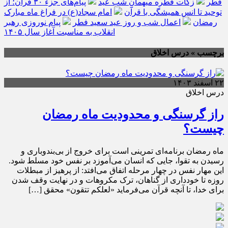
فطر
زکات فطره میهمانِ شب عید
پیام‌های جزء ۳۰ قرآن؛ از
توحید تا انس همیشگی با قرآن
امام سجاد(ع) در فراغ ماه مبارک
رمضان
اعمال شب و روز عید سعید فطر
پیام نوروزی رهبر
انقلاب به مناسبت آغاز سال ۱۴۰۵
برچسب » درس اخلاق
۲۲ اسفند ۱۴۰۳
درس اخلاق
راز گرسنگی و محدودیت ماه رمضان
چیست؟
ماه رمضان برنامه‌ای تمرینی است برای خروج از بی‌بندوباری و
رسیدن به تقوا، جایی که انسان می‌آموزد بر نفس خود مسلط شود.
این مهار نفس در چهار مرحله اتفاق می‌افتد: از پرهیز از مبطلات
روزه تا خودداری از گناهان، ترک مکروهات و در نهایت وقف شدن
برای خدا، تا آنچه قرآن می‌فرماید «لعلکم تتقون» محقق […]