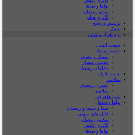
گالری عکس
نواها و نماها
ویدئو رمضان
گالری فیلم
پرسش و پاسخ
پیامک
نرم افزار و کتاب
صفحه اصلی
ادعیه رمضان
اعمال رمضان
حدیث رمضان
دعاهای رمضان
تفسیر قرآن
سلامتی
آشپزی رمضان
سلامتی
شب های قدر
نواها و نماها
صدا و سیما و رمضان
فایل های صوتی
عکس رمضان
گالری عکس
نواها و نماها