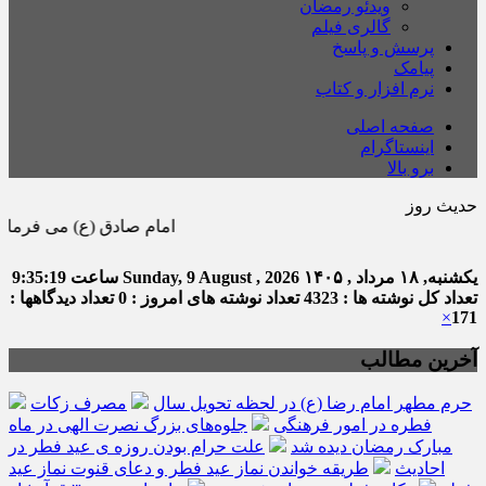
ویدئو رمضان
گالری فیلم
پرسش و پاسخ
پیامک
نرم افزار و کتاب
صفحه اصلی
اینستاگرام
برو بالا
حدیث روز
امام صادق (ع) می فرماید : هر كس در 
یکشنبه, ۱۸ مرداد , ۱۴۰۵
Sunday, 9 August , 2026
ساعت
9:35:21
تعداد کل نوشته ها : 4323
تعداد نوشته های امروز : 0
تعداد دیدگاهها :
×
171
آخرین مطالب
حرم مطهر امام رضا (ع) در لحظه تحویل سال
مصرف زکات
فطره در امور فرهنگی
جلوه‌های بزرگ نصرت الهی در ماه
مبارک رمضان دیده شد
علت حرام بودن روزه ی عید فطر در
احادیث
طریقه خواندن نماز عید فطر و دعای قنوت نماز عید