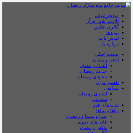
صفحه اصلی
تلاوت آنلاین قرآن
گالری عکس
پیوندها
تماس با ما
درباره ما
صفحه اصلی
ادعیه رمضان
اعمال رمضان
حدیث رمضان
دعاهای رمضان
تفسیر قرآن
سلامتی
آشپزی رمضان
سلامتی
شب های قدر
نواها و نماها
صدا و سیما و رمضان
فایل های صوتی
عکس رمضان