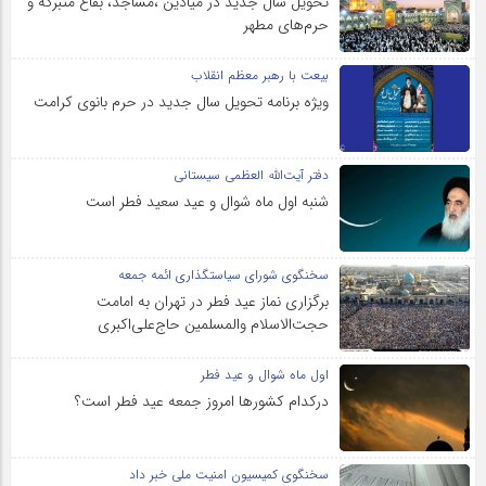
تحویل سال‌ جدید در میادین ،مساجد، بقاع متبرکه‌ و
حرم‌های‌ مطهر
بیعت با رهبر معظم انقلاب
ویژه برنامه تحویل سال جدید در حرم بانوی کرامت
دفتر آیت‌الله العظمی سیستانی
شنبه اول ماه شوال و عید سعید فطر است
سخنگوی شورای سیاستگذاری ائمه جمعه
برگزاری نماز عید فطر در تهران به امامت
حجت‌الاسلام والمسلمین حاج‌علی‌اکبری
اول ماه شوال و عید فطر
درکدام کشورها امروز جمعه عید فطر است؟
سخنگوی کمیسیون امنیت ملی خبر داد