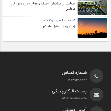
حمایت از مدافعان «جنگ رمضان» در دستور کار
مجلس
نگاه‌ها به آسمان دوخته شده
زمان رویت هلال ماه شوال
شـماره تمـاس
۰۹۳۸۹۳۸۳۳۴۲
پسـت الـکترونیـکی
info@ramezan.com
آدرس پسـتی