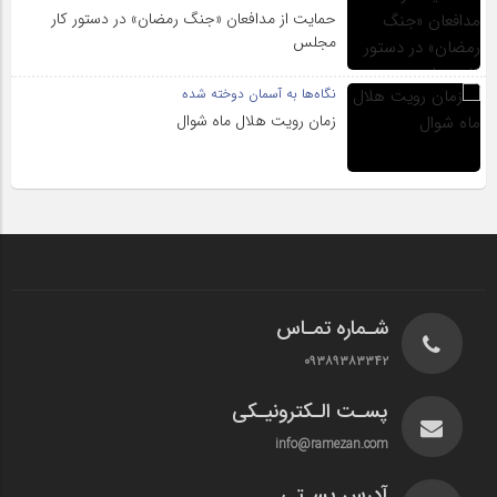
حمایت از مدافعان «جنگ رمضان» در دستور کار
مجلس
نگاه‌ها به آسمان دوخته شده
زمان رویت هلال ماه شوال
شـماره تمـاس
۰۹۳۸۹۳۸۳۳۴۲
پسـت الـکترونیـکی
info@ramezan.com
آدرس پسـتی