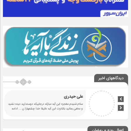
دیدگاههای اخیر
علی حیدری
سلام شنیدم مغجزه این آیه مبارکه درجاییکه دوستدارید دیده نشید
و مخفی بمانید باتلاوت ابن آیه دقیقا خدا چشمهارا ن
... ادامه
اعمال روزه و رمضان