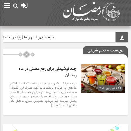
حرم مطهر امام رضا (ع) در لحظه تح
برچسب » تخم شربتی
چند نوشیدنی‌ برای رفع عطش در ماه
رمضان
در ماه مبارک رمضان باید در نظر داشت که تا حد امکان
غذا‌های پر چرب و پرنمک نباید مورد مصرف قرار بگیرند.
۲ فروردین ۱۴۰۳
مصرف سبزیجات و میوه‌ها در میان وعده افطار تا سحر
بسیار مهم است چرا که مصرف میوه و سبزی سبب رفع
مشکل یبوست نیز می‌شود همچنین سبزی به‌دلیل نگه
داشتن آب در خود […]