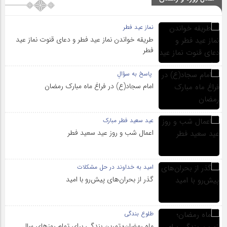
نماز عید فطر
طریقه خواندن نماز عید فطر و دعای قنوت نماز عید
فطر
پاسخ به سؤالِ
امام سجاد(ع) در فراغ ماه مبارک رمضان
عید سعید فطر مبارک
اعمال شب و روز عید سعید فطر
امید به خداوند در حل مشکلات
گذر از بحران‌های پیش‌رو با امید
طلوع بندگی
ماه رمضان؛ تمرین بندگی برای تمام روزهای سال